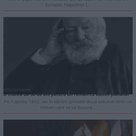
Europei, Napoleon I...
ARTICOLE ONLINE
O muncă de 30 de ani pentru un roman cu succes planetar
Pe 3 aprilie 1862, ies în librării primele două volume dintr-un
roman care se va bucura...