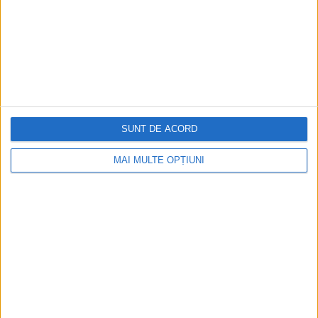
SUNT DE ACORD
ARTICOLE ONLINE
Furtul și lungile călătorii ale scurtului organ bărbătesc al
lui Napoleon
MAI MULTE OPȚIUNI
Napoleon Bonaparte sau, Micul Caporal (în toate privințele
din punct de vedere fizic), a fost unul...