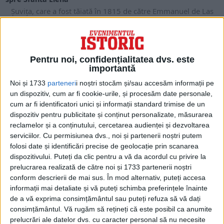
Șuvița, care a fost tăiată în 1815 de către Emmanuel de Las
Cases, autorul Memorialului de...
Pentru noi, confidențialitatea dvs. este
importantă
Noi și 1733
parteneri
i noștri stocăm și/sau accesăm informații pe
un dispozitiv, cum ar fi cookie-urile, și procesăm date personale,
cum ar fi identificatori unici și informații standard trimise de un
dispozitiv pentru publicitate și conținut personalizate, măsurarea
reclamelor și a conținutului, cercetarea audienței și dezvoltarea
serviciilor.
Cu permisiunea dvs., noi și partenerii noștri putem
folosi date și identificări precise de geolocație prin scanarea
dispozitivului. Puteți da clic pentru a vă da acordul cu privire la
ARTICOLE ONLINE
prelucrarea realizată de către noi și 1733 partenerii noștri
Așa a trăit și a murit Vulturul lui Napoleon
conform descrierii de mai sus. În mod alternativ, puteți accesa
Pe 25 martie 1767, în sătucul Labastide din Pirineii Francezi,
informații mai detaliate și vă puteți schimba preferințele înainte
se năștea Joachim Murat, cel care...
de a vă exprima consimțământul sau puteți refuza să vă dați
consimțământul.
Vă rugăm să rețineți că este posibil ca anumite
prelucrări ale datelor dvs. cu caracter personal să nu necesite