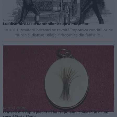
ARTICOLE ONLINE
Luddismul: Atacul oamenilor asupra mașinilor
În 1811, țesătorii britanici se revoltă împotriva condițiilor de
muncă și distrug utilajele mecanice din fabricile...
ARTICOLE ONLINE
O meșă din capul plecat al lui Napoleon, culeasă în drum
spre Sfânta Elena