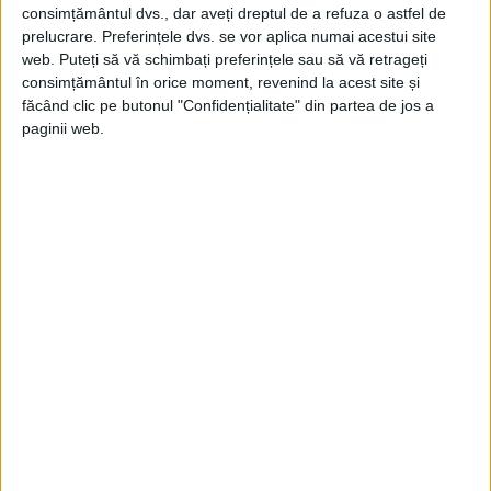
consimțământul dvs., dar aveți dreptul de a refuza o astfel de
prelucrare. Preferințele dvs. se vor aplica numai acestui site
web. Puteți să vă schimbați preferințele sau să vă retrageți
consimțământul în orice moment, revenind la acest site și
făcând clic pe butonul "Confidențialitate" din partea de jos a
paginii web.
ARTICOLE ONLINE
Scurta perioadă în care Elveția a fost „una și indivizibilă”
Pe 22 martie 1798, revoluționarii francezi transformă Elveția
în „Republica Helvetică”, unitară, după modelul Marii
Națiuni,...