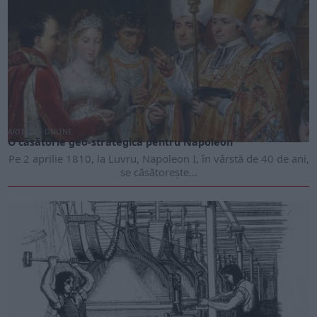
ARTICOLE ONLINE
O căsătorie geo-strategică pentru Napoleon
Pe 2 aprilie 1810, la Luvru, Napoleon I, în vârstă de 40 de ani,
se căsătorește...