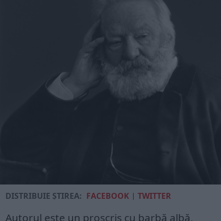
DISTRIBUIE ȘTIREA:
FACEBOOK
|
TWITTER
Autorul este un proscris cu barbă albă,