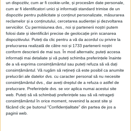
Mizerabilii
pentru a explica modul în care
un dispozitiv, cum ar fi cookie-urile, și procesăm date personale,
cum ar fi identificatori unici și informații standard trimise de un
Fantine este împinsă la pierzanie, precum
dispozitiv pentru publicitate și conținut personalizate, măsurarea
și la arestarea unui vagabond pentru furtul
reclamelor și a conținutului, cercetarea audienței și dezvoltarea
serviciilor.
Cu permisiunea dvs., noi și partenerii noștri putem
unei pâini.
folosi date și identificări precise de geolocație prin scanarea
dispozitivului. Puteți da clic pentru a vă da acordul cu privire la
prelucrarea realizată de către noi și 1733 partenerii noștri
conform descrierii de mai sus. În mod alternativ, puteți accesa
informații mai detaliate și vă puteți schimba preferințele înainte
de a vă exprima consimțământul sau puteți refuza să vă dați
consimțământul.
Vă rugăm să rețineți că este posibil ca anumite
prelucrări ale datelor dvs. cu caracter personal să nu necesite
consimțământul dvs., dar aveți dreptul de a refuza o astfel de
prelucrare. Preferințele dvs. se vor aplica numai acestui site
web. Puteți să vă schimbați preferințele sau să vă retrageți
consimțământul în orice moment, revenind la acest site și
făcând clic pe butonul "Confidențialitate" din partea de jos a
paginii web.
Scrierea lucrării începe pe 7 noiembrie
1845, într-o primă etapă care se derulează