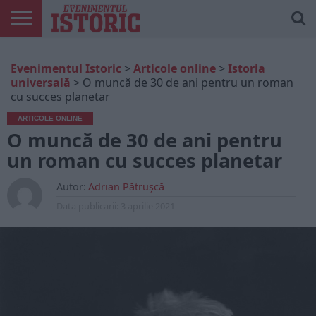
ARTICOLE
ONLINE
EDIȚII
ISTORIC
CONTUL
Evenimentul Istoric
>
Articole online
>
Istoria
TIPĂRITE
PLAY
MEU
universală
>
O muncă de 30 de ani pentru un roman
cu succes planetar
ARTICOLE ONLINE
O muncă de 30 de ani pentru
un roman cu succes planetar
Autor:
Adrian Pătrușcă
Data publicarii:
3 aprilie 2021