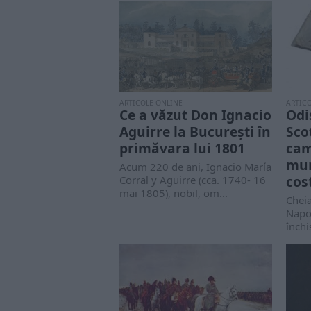
ARTICOLE ONLINE
ARTIC
Ce a văzut Don Ignacio
Odi
Aguirre la București în
Sco
primăvara lui 1801
cam
mur
Acum 220 de ani, Ignacio María
cos
Corral y Aguirre (cca. 1740- 16
mai 1805), nobil, om...
Cheia
Napol
închi