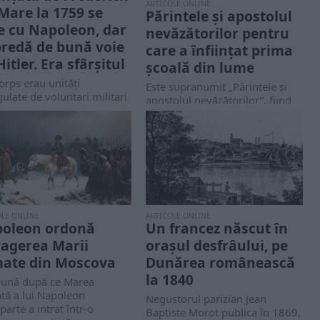
ARTICOLE ONLINE
 Mare la 1759 se
Părintele şi apostolul
e cu Napoleon, dar
nevăzătorilor pentru
predă de bună voie
care a înființat prima
Hitler. Era sfârșitul
școală din lume
orps erau unități
Este supranumit „Părintele şi
ulate de voluntari militari
apostolul nevăzătorilor”, fiind
ni și europeni, sau
creatorul Institutului pentru
ilitari, care au existat
copii nevăzători, fondat în
..
1784, care...
OLE ONLINE
ARTICOLE ONLINE
oleon ordonă
Un francez născut în
ragerea Marii
orașul desfrâului, pe
ate din Moscova
Dunărea românească
la 1840
 lună după ce Marea
tă a lui Napoleon
Negustorul parizian Jean
arte a intrat într-o
Baptiste Morot publica în 1869,