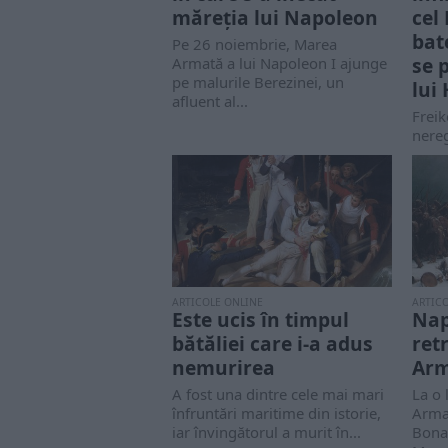
măreția lui Napoleon
cel
bat
Pe 26 noiembrie, Marea
se 
Armată a lui Napoleon I ajunge
pe malurile Berezinei, un
lui 
afluent al...
Freik
nereg
germa
param
între.
ARTICOLE ONLINE
ARTIC
Este ucis în timpul
Nap
bătăliei care i-a adus
ret
nemurirea
Arm
A fost una dintre cele mai mari
La o
înfruntări maritime din istorie,
Arma
iar învingătorul a murit în...
Bonap