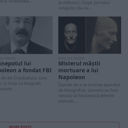
va incendiată...
la editura J. Claye, Jurnalul
voiajului său la...
OLE ONLINE
ARTICOLE ONLINE
ănepotul lui
Misterul măștii
oleon a fondat FBI
mortuare a lui
Napoleon
de-ale Împăratului sunt
, și chiar cu biografii
Înainte de a se inventa aparatul
esante.
de fotografiat, oamenii au fost
nevoiți să folosească diferite
metode...
MORE POSTS