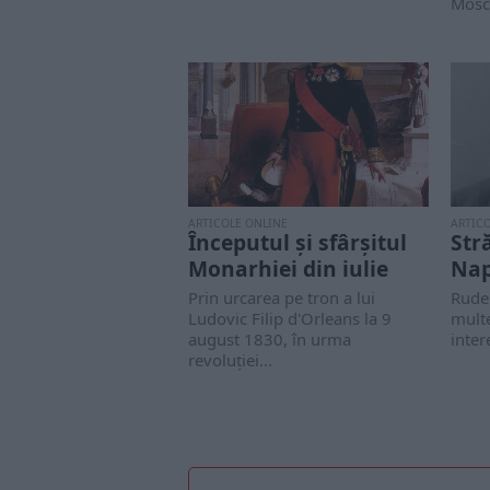
Mosco
ARTICOLE ONLINE
ARTIC
Începutul și sfârșitul
Str
Monarhiei din iulie
Nap
Prin urcarea pe tron a lui
Rude 
Ludovic Filip d'Orleans la 9
multe
august 1830, în urma
inter
revoluţiei...