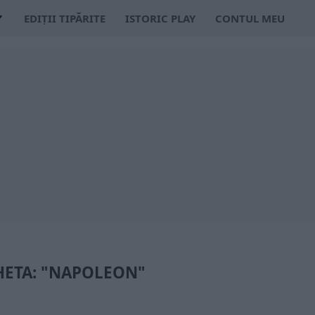
EDIȚII TIPĂRITE
ISTORIC PLAY
CONTUL MEU
HETA: "NAPOLEON"