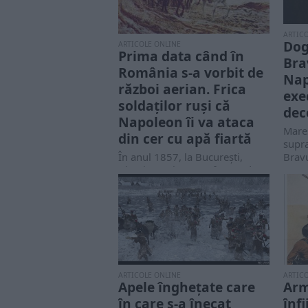
ARTIC
Dog
ARTICOLE ONLINE
Prima data când în
Bra
România s-a vorbit de
Nap
război aerian. Frica
exe
soldaților ruși că
dec
Napoleon îi va ataca
Mareş
din cer cu apă fiartă
supr
Bravu
În anul 1857, la Bucureşti,
reput
Alecsie Marin – „Profesoru de
în...
Fisică şi Chimie în Colegiu” -...
ARTICOLE ONLINE
ARTIC
Apele înghețate care
Arm
în care s-a înecat
înf