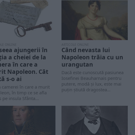
OLE ONLINE
ARTICOLE ONLINE
seea ajungerii în
Când nevasta lui
ția a cheiei de la
Napoleon trăia cu un
era în care a
urangutan
it Napoleon. Cât
Dacă este cunoscută pasiunea
tă s-o ai
Iosefinei Beauharnais pentru
putere, modă și lux, este mai
 camerei în care a murit
puțin știută dragostea...
eon, în timp ce se afla
s pe insula Sfânta...