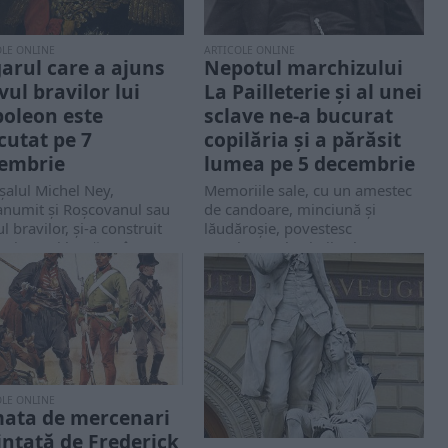
OLE ONLINE
ARTICOLE ONLINE
arul care a ajuns
Nepotul marchizului
vul bravilor lui
La Pailleterie și al unei
oleon este
sclave ne-a bucurat
cutat pe 7
copilăria și a părăsit
embrie
lumea pe 5 decembrie
alul Michel Ney,
Memoriile sale, cu un amestec
anumit şi Roşcovanul sau
de candoare, minciună şi
l bravilor, şi-a construit
lăudăroşie, povestesc
aţia unui luptător încercat
evenimentele vieţii sale
extraordinare şi...
OLE ONLINE
ata de mercenari
iințată de Frederick