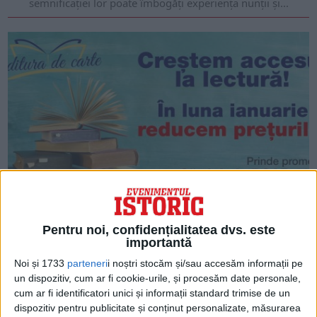
semnificației lor poate îmbogăți experiența nunții și...
De Ziua Culturii, „Editura de carte” crește accesul la lectură
și reduce prețurile! Descoperă promoțiile lunii ianuarie!
Pentru noi, confidențialitatea dvs. este
Anul 2026 a debutat cu vești despre taxe mai mari, scumpiri
importantă
și incertitudini economice. Editura de carte a ales, însă, chiar
de...
Noi și 1733
parteneri
i noștri stocăm și/sau accesăm informații pe
un dispozitiv, cum ar fi cookie-urile, și procesăm date personale,
cum ar fi identificatori unici și informații standard trimise de un
dispozitiv pentru publicitate și conținut personalizate, măsurarea