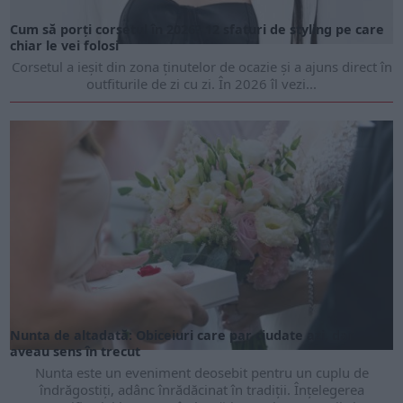
Cum să porți corsetul în 2026? 12 sfaturi de styling pe care
chiar le vei folosi
Corsetul a ieșit din zona ținutelor de ocazie și a ajuns direct în
outfiturile de zi cu zi. În 2026 îl vezi...
Nunta de altadată: Obiceiuri care par ciudate azi, dar
aveau sens în trecut
Nunta este un eveniment deosebit pentru un cuplu de
îndrăgostiți, adânc înrădăcinat în tradiții. Înțelegerea