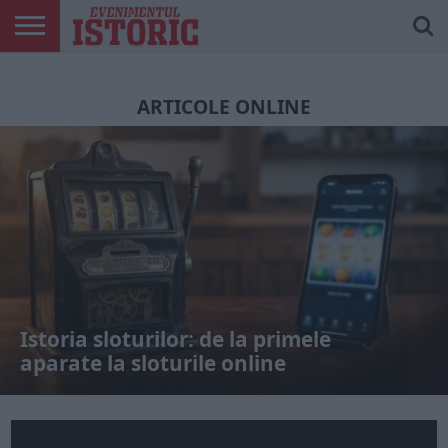
ARTICOLE
ONLINE
EDIȚII
ISTORIC
CONTUL
TIPĂRITE
PLAY
MEU
ARTICOLE ONLINE
Istoria sloturilor: de la primele
aparate la sloturile online