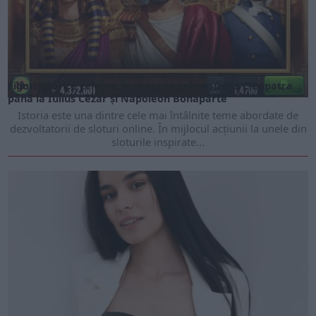
Figuri istorice celebre în sloturile online: De la Cleopatra
până la Iulius Cezar și Napoleon Bonaparte
Istoria este una dintre cele mai întâlnite teme abordate de
dezvoltatorii de sloturi online. În mijlocul acțiunii la unele din
sloturile inspirate...