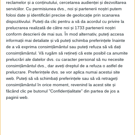
reclamelor și a conținutului, cercetarea audienței și dezvoltarea
serviciilor.
Cu permisiunea dvs., noi și partenerii noștri putem
folosi date și identificări precise de geolocație prin scanarea
dispozitivului. Puteți da clic pentru a vă da acordul cu privire la
prelucrarea realizată de către noi și 1733 partenerii noștri
conform descrierii de mai sus. În mod alternativ, puteți accesa
informații mai detaliate și vă puteți schimba preferințele înainte
de a vă exprima consimțământul sau puteți refuza să vă dați
consimțământul.
Vă rugăm să rețineți că este posibil ca anumite
Istoria jetoanelor de cazino și de ce au înlocuit banii în
prelucrări ale datelor dvs. cu caracter personal să nu necesite
numerar
consimțământul dvs., dar aveți dreptul de a refuza o astfel de
Astăzi este greu de imaginat un cazino fără jetoane colorate,
prelucrare. Preferințele dvs. se vor aplica numai acestui site
aranjate cu grijă pe masa de joc. Ele au devenit un simbol...
web. Puteți să vă schimbați preferințele sau să vă retrageți
consimțământul în orice moment, revenind la acest site și
făcând clic pe butonul "Confidențialitate" din partea de jos a
paginii web.