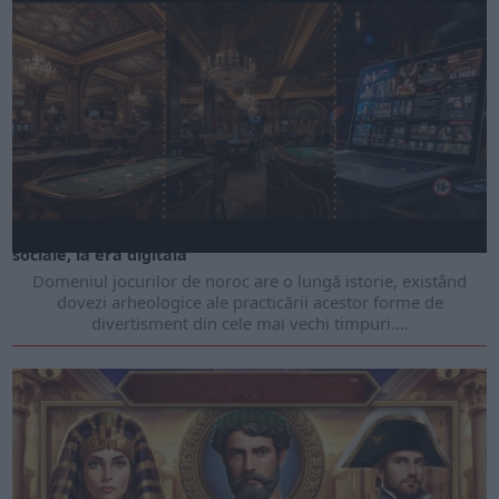
Istoria dezvoltării cazinourilor în România: de la saloane
sociale, la era digitală
Domeniul jocurilor de noroc are o lungă istorie, existând
dovezi arheologice ale practicării acestor forme de
divertisment din cele mai vechi timpuri....