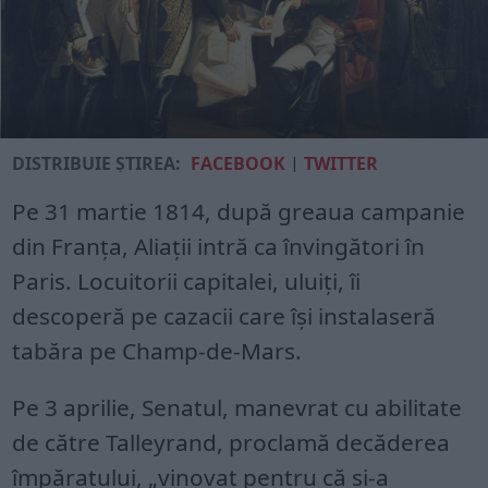
DISTRIBUIE ȘTIREA:
FACEBOOK
|
TWITTER
Pe 31 martie 1814, după greaua campanie
din Franța, Aliații intră ca învingători în
Paris. Locuitorii capitalei, uluiți, îi
descoperă pe cazacii care își instalaseră
tabăra pe Champ-de-Mars.
Pe 3 aprilie, Senatul, manevrat cu abilitate
de către Talleyrand, proclamă decăderea
împăratului, „vinovat pentru că și-a