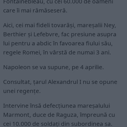
Fontainebleau, cu cei 60.000 de oameni
care îi mai rămăseseră.
Aici, cei mai fideli tovarăși, mareșalii Ney,
Berthier și Lefebvre, fac presiune asupra
lui pentru a abdic în favoarea fiului său,
regele Romei, în vârstă de numai 3 ani.
Napoleon se va supune, pe 4 aprilie.
Consultat, țarul Alexandrul I nu se opune
unei regențe.
Intervine însă defecțiunea mareșalului
Marmont, duce de Raguza, împreună cu
cei 10.000 de soldați din subordinea sa.