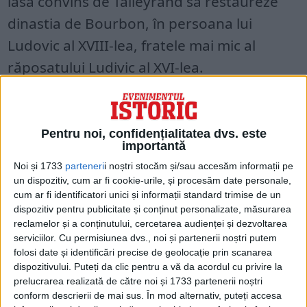
lasă convins de Talleyrand să restaureze
dinastia de Bourbon, în persoana lui
Ludovic al XVIII-lea, fratele mai mic al
răposatului Ludivic al XVI-lea.
Având mâna forțată de mareșalii săi,
Napoleon se resemnează și semnează
Pentru noi, confidențialitatea dvs. este
actul abdicării pe 6 aprilie 1814. În schimb, i
importantă
se promite suveranitatea asupra insulei
Noi și 1733
parteneri
i noștri stocăm și/sau accesăm informații pe
un dispozitiv, cum ar fi cookie-urile, și procesăm date personale,
Elba, un principat italian aflat între Italia și
cum ar fi identificatori unici și informații standard trimise de un
Corsica, precum și o pensie de două
dispozitiv pentru publicitate și conținut personalizate, măsurarea
reclamelor și a conținutului, cercetarea audienței și dezvoltarea
milioane de franci anual, plătiți de Franța.
serviciilor.
Cu permisiunea dvs., noi și partenerii noștri putem
De asemenea, urmează să-și păstreze titlul
folosi date și identificări precise de geolocație prin scanarea
dispozitivului. Puteți da clic pentru a vă da acordul cu privire la
de împărat.
prelucrarea realizată de către noi și 1733 partenerii noștri
conform descrierii de mai sus. În mod alternativ, puteți accesa