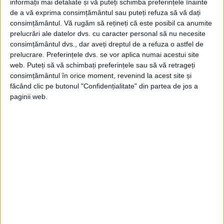
informații mai detaliate și vă puteți schimba preferințele înainte
de a vă exprima consimțământul sau puteți refuza să vă dați
consimțământul.
Vă rugăm să rețineți că este posibil ca anumite
prelucrări ale datelor dvs. cu caracter personal să nu necesite
consimțământul dvs., dar aveți dreptul de a refuza o astfel de
prelucrare. Preferințele dvs. se vor aplica numai acestui site
web. Puteți să vă schimbați preferințele sau să vă retrageți
consimțământul în orice moment, revenind la acest site și
făcând clic pe butonul "Confidențialitate" din partea de jos a
paginii web.
În timp ce suveranii aliați își fac o intrare
triumfală în Paris, pe 10 aprilie 1814,
Senatul nu pierde timpul. Îl cheamă oficial
pe tron pe fratele regelui ghilotinat,
contele de Provența, devenit Ludovic al
XVIII-lea, în vârstă de 59 de ani.