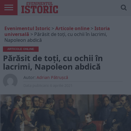
ARTICOLE
ONLINE
EDIȚII
ISTORIC
CONTUL
Evenimentul Istoric
>
Articole online
>
Istoria
TIPĂRITE
PLAY
MEU
universală
>
Părăsit de toți, cu ochii în lacrimi,
Napoleon abdică
ARTICOLE ONLINE
Părăsit de toți, cu ochii în
lacrimi, Napoleon abdică
Autor:
Adrian Pătrușcă
Data publicarii:
6 aprilie 2021