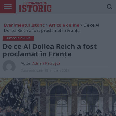
ARTICOLE
ONLINE
EDIȚII
ISTORIC
CONTUL
Evenimentul Istoric
>
Articole online
>
De ce Al
TIPĂRITE
PLAY
MEU
Doilea Reich a fost proclamat în Franța
ARTICOLE ONLINE
De ce Al Doilea Reich a fost
proclamat în Franța
Autor:
Adrian Pătrușcă
Data publicarii:
18 ianuarie 2021