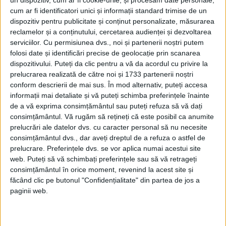
lui Wilhelm, Frederic I de Hohenzollern, în
cum ar fi identificatori unici și informații standard trimise de un
dispozitiv pentru publicitate și conținut personalizate, măsurarea
anul 1701.
reclamelor și a conținutului, cercetarea audienței și dezvoltarea
serviciilor.
Cu permisiunea dvs., noi și partenerii noștri putem
Acest al doilea Reich îi succede Sfântului
folosi date și identificări precise de geolocație prin scanarea
dispozitivului. Puteți da clic pentru a vă da acordul cu privire la
Imperiu Roman Germanic, fondat de Otto
prelucrarea realizată de către noi și 1733 partenerii noștri
conform descrierii de mai sus. În mod alternativ, puteți accesa
cel Mare și abolit de Napoleon I după o
informații mai detaliate și vă puteți schimba preferințele înainte
existență de o mie de ani.
de a vă exprima consimțământul sau puteți refuza să vă dați
consimțământul.
Vă rugăm să rețineți că este posibil ca anumite
prelucrări ale datelor dvs. cu caracter personal să nu necesite
consimțământul dvs., dar aveți dreptul de a refuza o astfel de
prelucrare. Preferințele dvs. se vor aplica numai acestui site
web. Puteți să vă schimbați preferințele sau să vă retrageți
consimțământul în orice moment, revenind la acest site și
făcând clic pe butonul "Confidențialitate" din partea de jos a
paginii web.