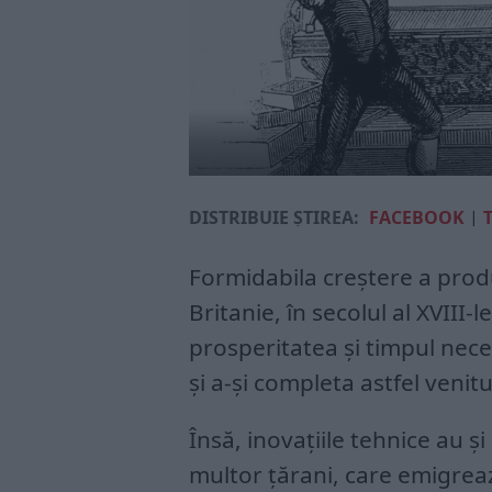
DISTRIBUIE ȘTIREA:
FACEBOOK
|
Formidabila creștere a prod
Britanie, în secolul al XVIII-
prosperitatea și timpul nec
și a-și completa astfel venitu
Însă, inovațiile tehnice au ș
multor țărani, care emigreaz