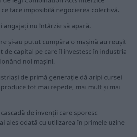
l de legi Combination Acts interzice
 ce face imposibilă negocierea colectivă.
și angajați nu întârzie să apară.
are și-au putut cumpăra o mașină au reușit
de capital pe care îl investesc în industria
ționând noi mașini.
striași de primă generație dă aripi cursei
a produce tot mai repede, mai mult și mai
 cascadă de invenții care sporesc
i ales odată cu utilizarea în primele uzine