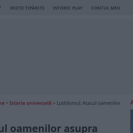
EDIȚII TIPĂRITE
ISTORIC PLAY
CONTUL MEU
ne
>
Istoria universală
>
Luddismul: Atacul oamenilor
ul oamenilor asupra