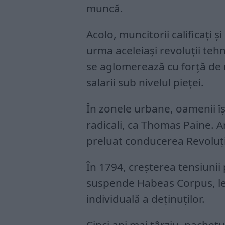
muncă.
Acolo, muncitorii calificați și
urma aceleiași revoluții teh
se aglomerează cu forță de
salarii sub nivelul pieței.
În zonele urbane, oamenii îș
radicali, ca Thomas Paine. A
preluat conducerea Revoluți
În 1794, creșterea tensiunii 
suspende Habeas Corpus, leg
individuală a deținuților.