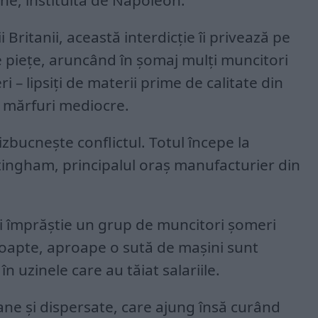
ene, instituită de Napoleon.
 Britanii, această interdicție îi privează pe
e piețe, aruncând în șomaj mulți muncitori
i – lipsiți de materii prime de calitate din
 mărfuri mediocre.
 izbucnește conflictul. Totul începe la
tingham, principalul oraș manufacturier din
ui împrăștie un grup de muncitori șomeri
noapte, aproape o sută de mașini sunt
în uzinele care au tăiat salariile.
tane și dispersate, care ajung însă curând