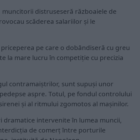
, muncitorii distruseseră războaiele de
ovocau scăderea salariilor și le
 priceperea pe care o dobândiseră cu greu
te la mare lucru în competiție cu precizia
gul contramaiștrilor, sunt supuși unor
 pedepse aspre. Totul, pe fondul controlului
sirenei și al ritmului zgomotos al mașinilor.
i dramatice intervenite în lumea muncii,
terdicția de comerț între porturile