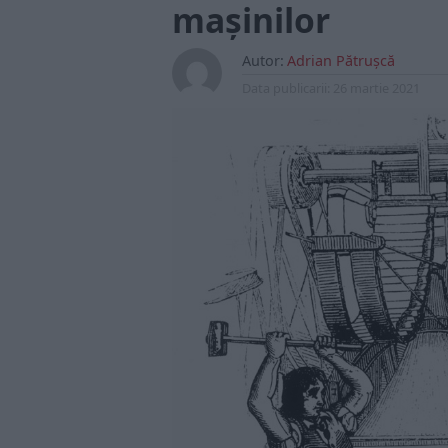
mașinilor
Autor:
Adrian Pătrușcă
Data publicarii:
26 martie 2021