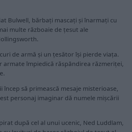
at Bulwell, bărbați mascați și înarmați cu
mai multe războaie de țesut ale
ollingsworth.
curi de armă și un țesător își pierde viața.
or armate împiedică răspândirea răzmeriței,
e.
ii încep să primească mesaje misterioase,
est personaj imaginar dă numele mișcării
pirat după cel al unui ucenic, Ned Luddlam,