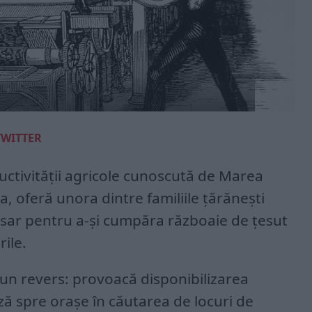
TWITTER
uctivității agricole cunoscută de Marea
lea, oferă unora dintre familiile țărănești
esar pentru a-și cumpăra războaie de țesut
rile.
i un revers: provoacă disponibilizarea
ă spre orașe în căutarea de locuri de