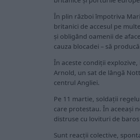
britanice și porturile europ
În plin război împotriva Marii
britanici de accesul pe mult
și obligând oamenii de afacer
cauza blocadei – să producă
În aceste condiții explozive,
Arnold, un sat de lângă Not
centrul Angliei.
Pe 11 martie, soldații regel
care protestau. În aceeași 
distruse cu lovituri de baros 
Sunt reacții colective, spon