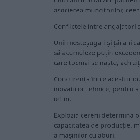
Cinci ani mai târziu, pachetu
asocierea muncitorilor, ceea
Conflictele între angajatori 
Unii meșteșugari și țărani c
să acumuleze puțin excedent 
care tocmai se naște, achizi
Concurența între acești indu
inovațiilor tehnice, pentru 
ieftin.
Explozia cererii determină o
capacitatea de producție, ma
a mașinilor cu aburi.