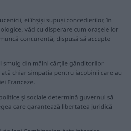
 ucenicii, ei înșiși supuși concedierilor, în
nologice, văd cu disperare cum orașele lor
 muncă concurentă, dispusă să accepte
i smulg din mâini cărțile gânditorilor
rată chiar simpatia pentru iacobinii care au
ei Franceze.
politice și sociale determină guvernul să
ea care garantează libertatea juridică