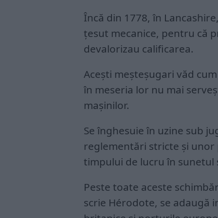
Încă din 1778, în Lancashire
țesut mecanice, pentru că pr
devalorizau calificarea.
Acești meșteșugari văd cum
în meseria lor nu mai serveș
mașinilor.
Se înghesuie în uzine sub ju
reglementări stricte și unor
timpului de lucru în sunetul 
Peste toate aceste schimbăr
scrie Hérodote, se adaugă in