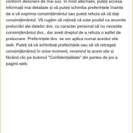
conform descrierii de mai sus. În mod alternativ, puteți accesa
încărcătura lor.
informații mai detaliate și vă puteți schimba preferințele înainte
de a vă exprima consimțământul sau puteți refuza să vă dați
Napoleon, ca pe tatăl lui, desigur, François,
consimțământul.
Vă rugăm să rețineți că este posibil ca anumite
prelucrări ale datelor dvs. cu caracter personal să nu necesite
ca pe bunicul său matern, Împăratul
consimțământul dvs., dar aveți dreptul de a refuza o astfel de
Austriei, Charles, ca pe bunicul său patern,
prelucrare. Preferințele dvs. se vor aplica numai acestui site
web. Puteți să vă schimbați preferințele sau să vă retrageți
și Joseph, ca pe nașul său, regele Spaniei și
consimțământul în orice moment, revenind la acest site și
Indiilor.
făcând clic pe butonul "Confidențialitate" din partea de jos a
paginii web.
Titlul primit de micuț la naștere este cel de
Rege al Romei. O metodă de a-i aminti unui
papă recalcitrant (în acea perioadă, Pius al
VII-lea era ostaticul lui Napoleon) că orașul
sfânt nu era, la urma urmei, decât capitala
unuia dintre cele 130 de departamente ale
Imperiului.