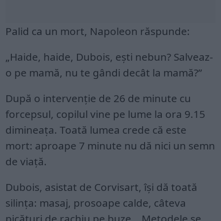
Palid ca un mort, Napoleon răspunde:
„Haide, haide, Dubois, ești nebun? Salveaz-
o pe mamă, nu te gândi decât la mamă?”
După o intervenție de 26 de minute cu
forcepsul, copilul vine pe lume la ora 9.15
dimineața. Toată lumea crede că este
mort: aproape 7 minute nu dă nici un semn
de viață.
Dubois, asistat de Corvisart, își dă toată
silința: masaj, prosoape calde, câteva
picături de rachiu pe buze… Metodele se