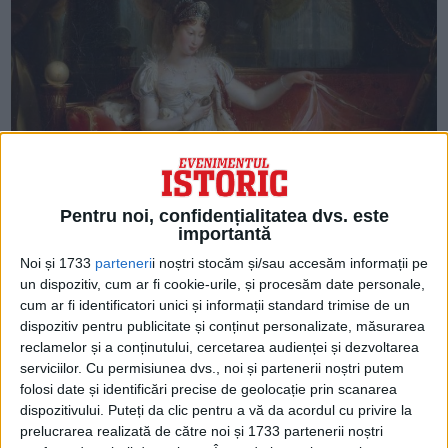
Pentru noi, confidențialitatea dvs. este
importantă
Noi și 1733
parteneri
i noștri stocăm și/sau accesăm informații pe
un dispozitiv, cum ar fi cookie-urile, și procesăm date personale,
cum ar fi identificatori unici și informații standard trimise de un
dispozitiv pentru publicitate și conținut personalizate, măsurarea
reclamelor și a conținutului, cercetarea audienței și dezvoltarea
serviciilor.
Cu permisiunea dvs., noi și partenerii noștri putem
folosi date și identificări precise de geolocație prin scanarea
dispozitivului. Puteți da clic pentru a vă da acordul cu privire la
Prenumele date micuțului au toate
prelucrarea realizată de către noi și 1733 partenerii noștri