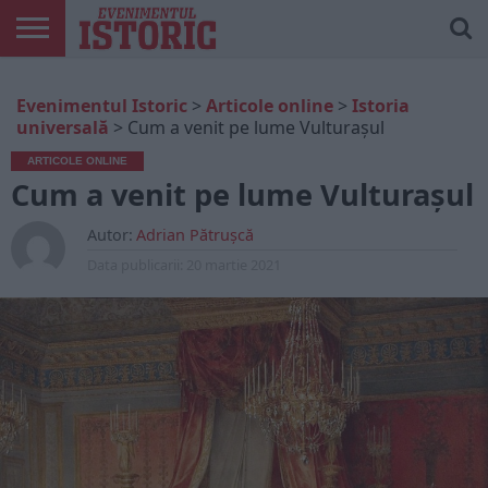
ARTICOLE
ONLINE
EDIȚII
ISTORIC
CONTUL
Evenimentul Istoric
>
Articole online
>
Istoria
TIPĂRITE
PLAY
MEU
universală
>
Cum a venit pe lume Vulturașul
ARTICOLE ONLINE
Cum a venit pe lume Vulturașul
Autor:
Adrian Pătrușcă
Data publicarii:
20 martie 2021