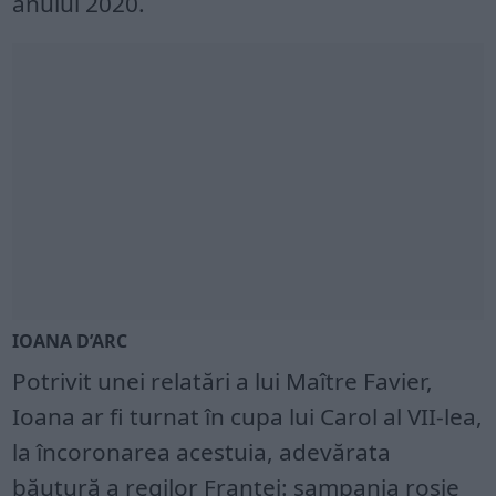
anului 2020.
IOANA D’ARC
Potrivit unei relatări a lui Maître Favier,
Ioana ar fi turnat în cupa lui Carol al VII-lea,
la încoronarea acestuia, adevărata
băutură a regilor Franței: șampania roșie