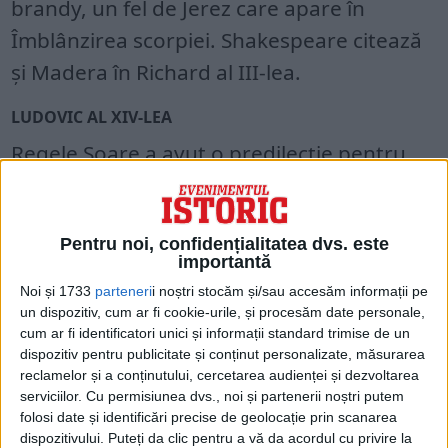
brandy, un fel de Jerez care apare în
Îmblânzirea scorpiei. Shakespeare citează
și Madera în Richard al III-lea.
LUDOVIC AL XIV-LEA
Regele Soare a avut o predilecție pentru
vinul de Riceys, un roze cu gust de cireșe, a
cărui întreagă recoltă era rezervată mesei
Pentru noi, confidențialitatea dvs. este
regale. Acest vin de Champagne nu era
importantă
acidulat, ceea ce îl făcea extrem de rar.
Noi și 1733
parteneri
i noștri stocăm și/sau accesăm informații pe
un dispozitiv, cum ar fi cookie-urile, și procesăm date personale,
Se mai spune că Ludovic al XIV-lea bea și
cum ar fi identificatori unici și informații standard trimise de un
dispozitiv pentru publicitate și conținut personalizate, măsurarea
roșu de Burgundia din regiunea Nuits-
reclamelor și a conținutului, cercetarea audienței și dezvoltarea
Saint-Georges, recomandat de Fargon,
serviciilor.
Cu permisiunea dvs., noi și partenerii noștri putem
folosi date și identificări precise de geolocație prin scanarea
medicul său.
dispozitivului. Puteți da clic pentru a vă da acordul cu privire la