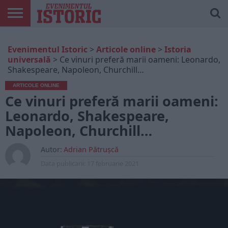
ARTICOLE
ONLINE
EDIȚII
ISTORIC
CONTUL
Evenimentul Istoric
>
Articole online
>
Istoria
TIPĂRITE
PLAY
MEU
universală
>
Ce vinuri preferă marii oameni: Leonardo,
Shakespeare, Napoleon, Churchill…
ARTICOLE ONLINE
Ce vinuri preferă marii oameni:
Leonardo, Shakespeare,
Napoleon, Churchill…
Autor:
Adrian Pătrușcă
Data publicarii:
17 februarie 2021