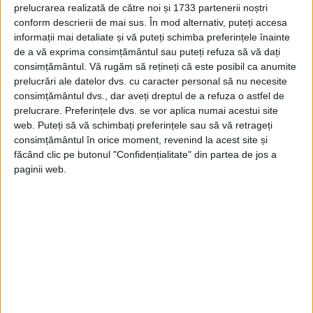
prelucrarea realizată de către noi și 1733 partenerii noștri
conform descrierii de mai sus. În mod alternativ, puteți accesa
informații mai detaliate și vă puteți schimba preferințele înainte
de a vă exprima consimțământul sau puteți refuza să vă dați
consimțământul.
Vă rugăm să rețineți că este posibil ca anumite
prelucrări ale datelor dvs. cu caracter personal să nu necesite
consimțământul dvs., dar aveți dreptul de a refuza o astfel de
prelucrare. Preferințele dvs. se vor aplica numai acestui site
web. Puteți să vă schimbați preferințele sau să vă retrageți
consimțământul în orice moment, revenind la acest site și
făcând clic pe butonul "Confidențialitate" din partea de jos a
paginii web.
LEONARDO DA VINCI
Marele artist renascentist numea vinul
„licoarea divină a strugurelui”. Ducele de
Milano, Ludovico Sforza, îi oferă ca
răsplată pentru Cina cea de taină via San