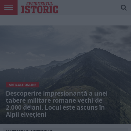
ARTICOLE
ONLINE
EDIȚII
ISTORIC
CONTUL
TIPĂRITE
PLAY
MEU
ARTICOLE ONLINE
Descoperire impresionantă a unei
tabere militare romane vechi de
2.000 de ani. Locul este ascuns în
Alpii elvețieni