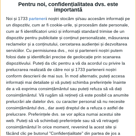
Pentru noi, confidențialitatea dvs. este
Adevărul despre viața prințeselor
importantă
comuniste. Destine privilegiate, dar
marcate de restricții și prăbușire, în noul
Noi și 1733
parteneri
i noștri stocăm și/sau accesăm informații pe
număr al revistei Evenimentul Istoric
un dispozitiv, cum ar fi cookie-urile, și procesăm date personale,
cum ar fi identificatori unici și informații standard trimise de un
ARTICOLE EDIȚII TIPĂRITE
dispozitiv pentru publicitate și conținut personalizate, măsurarea
reclamelor și a conținutului, cercetarea audienței și dezvoltarea
AUGUST 2023
Ștefan Iosika – susținătorul uitat al Unirii
serviciilor.
Cu permisiunea dvs., noi și partenerii noștri putem
Ardealului cu România la 1599
folosi date și identificări precise de geolocație prin scanarea
dispozitivului. Puteți da clic pentru a vă da acordul cu privire la
prelucrarea realizată de către noi și 1733 partenerii noștri
AUGUST 2023
conform descrierii de mai sus. În mod alternativ, puteți accesa
Profesor de limba rusă la Oxford: În
primii 20 de ani de conducere, Putin a
informații mai detaliate și vă puteți schimba preferințele înainte
demonstrat că este adevăratul țar
de a vă exprima consimțământul sau puteți refuza să vă dați
consimțământul.
Vă rugăm să rețineți că este posibil ca anumite
prelucrări ale datelor dvs. cu caracter personal să nu necesite
AUGUST 2023
Ioniță Tunsu, haiducul orășean
consimțământul dvs., dar aveți dreptul de a refuza o astfel de
prelucrare. Preferințele dvs. se vor aplica numai acestui site
web. Puteți să vă schimbați preferințele sau să vă retrageți
GENEZA ROMÂNIEI
consimțământul în orice moment, revenind la acest site și
făcând clic pe butonul "Confidențialitate" din partea de jos a