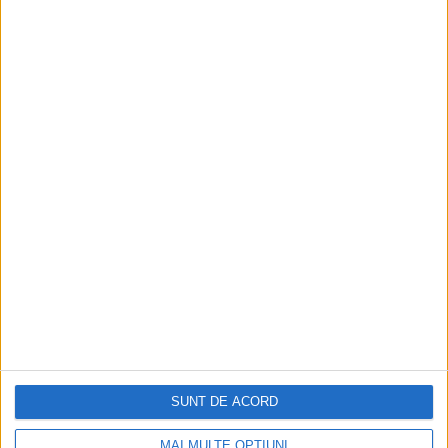
Ediția tipărită
Mai multe articole
SUNT DE ACORD
MAI MULTE OPȚIUNI