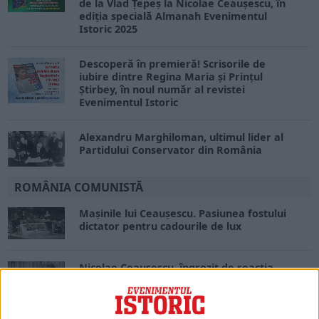
de la Vlad Țepeș la Nicolae Ceaușescu, în
ediția specială Almanah Evenimentul
Istoric 2025
Descoperă în premieră! Scrisorile de
iubire dintre Regina Maria și Prințul
Știrbey, în noul număr al revistei
Evenimentul Istoric
Alexandru Marghiloman, ultimul lider al
Partidului Conservator din România
ROMÂNIA COMUNISTĂ
Mașinile lui Ceaușescu. Pasiunea fostului
dictator pentru cadourile de lux
Nicolae Ceaușescu, îngrozit de reacția
cetățenilor din Motru după raționalizarea
pâinii