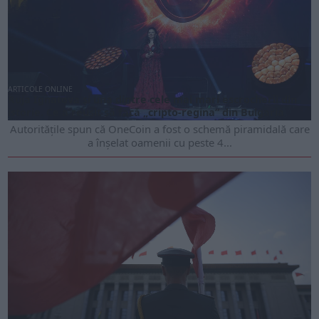
ARTICOLE ONLINE
Ruja Ignatova și una dintre cele mai mari escrocherii din
istorie. Ce a reușit să facă „cripto-regina” din Bulgaria
Autoritățile spun că OneCoin a fost o schemă piramidală care
a înșelat oamenii cu peste 4...