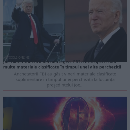
ARTICOLE ONLINE
Joe Biden sfidează din nou legea. FBI a descoperit mai
multe materiale clasificate în timpul unei alte percheziții
Anchetatorii FBI au găsit vineri materiale clasificate
suplimentare în timpul unei percheziții la locuința
președintelui Joe...