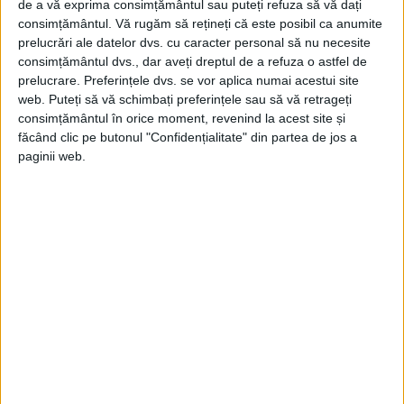
de a vă exprima consimțământul sau puteți refuza să vă dați
consimțământul.
Vă rugăm să rețineți că este posibil ca anumite
prelucrări ale datelor dvs. cu caracter personal să nu necesite
consimțământul dvs., dar aveți dreptul de a refuza o astfel de
prelucrare. Preferințele dvs. se vor aplica numai acestui site
web. Puteți să vă schimbați preferințele sau să vă retrageți
consimțământul în orice moment, revenind la acest site și
făcând clic pe butonul "Confidențialitate" din partea de jos a
paginii web.
ARTICOLE ONLINE
Doi agenți chinezi au încercat să mituiască un agent FBI
sub acoperire cu 61.000 de dolari în Bitcoin în încercarea de
a fura informații clasificate
Doi agenți de informații chinezi au încercat să mituiască un
angajat sub acoperire al guvernului american...