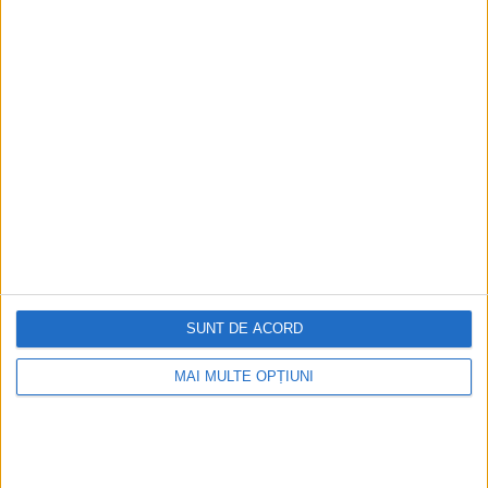
În urma percheziției FBI la locuința din Florida a fostului
președinte Donald Trump, unele figuri de...
SUNT DE ACORD
ARTICOLE ONLINE
FBI a percheziționat casa lui Trump de la Mar-a-Lago
pentru documente clasificate privind armele nucleare
MAI MULTE OPȚIUNI
Prezența suspectă a unor astfel de documente ar putea
explica de ce procurorul general al SUA...