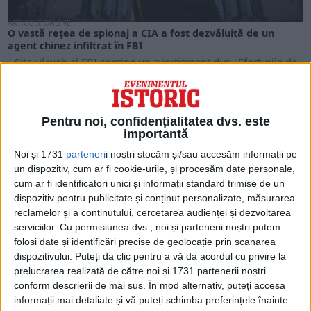
ARTICOLE ONLINE
O vastă rețea de spionaj a CIA a fost dezvăluită de un
agent chinez infiltrat în FBI
Site-ul web al FBI conține un avertisment dur. "Eforturile de
contraspionaj și spionaj economic care emană...
Pentru noi, confidențialitatea dvs. este
importantă
Noi și 1731
parteneri
i noștri stocăm și/sau accesăm informații pe
un dispozitiv, cum ar fi cookie-urile, și procesăm date personale,
cum ar fi identificatori unici și informații standard trimise de un
dispozitiv pentru publicitate și conținut personalizate, măsurarea
reclamelor și a conținutului, cercetarea audienței și dezvoltarea
serviciilor.
Cu permisiunea dvs., noi și partenerii noștri putem
folosi date și identificări precise de geolocație prin scanarea
dispozitivului. Puteți da clic pentru a vă da acordul cu privire la
prelucrarea realizată de către noi și 1731 partenerii noștri
ARTICOLE ONLINE
26 octombrie 2001: George W. Bush semnează Patriot Act
conform descrierii de mai sus. În mod alternativ, puteți accesa
La 26 octombrie 2001, președintele George W. Bush
informații mai detaliate și vă puteți schimba preferințele înainte
semnează Patriot Act, o lege antiteroristă elaborată ca...