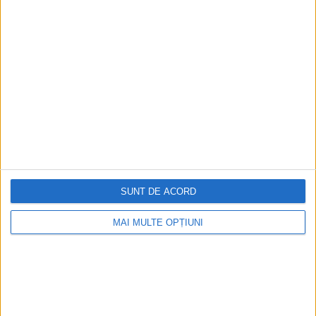
ARTICOLE ONLINE
Politica otomană față de populațiile creștine
SUNT DE ACORD
La doi ani după cucerirea Constantinopolului, în 1455,
Mehmed al II-lea emitea un act pentru genovezii...
MAI MULTE OPȚIUNI