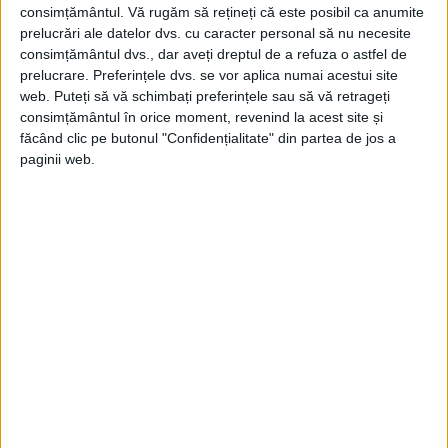
consimțământul.
Vă rugăm să rețineți că este posibil ca anumite
prelucrări ale datelor dvs. cu caracter personal să nu necesite
consimțământul dvs., dar aveți dreptul de a refuza o astfel de
prelucrare. Preferințele dvs. se vor aplica numai acestui site
web. Puteți să vă schimbați preferințele sau să vă retrageți
consimțământul în orice moment, revenind la acest site și
făcând clic pe butonul "Confidențialitate" din partea de jos a
paginii web.
ARTICOLE ONLINE
Cine a ordonat moartea Hypatiei, celebra intelectuală din
Grecia Antică ucisă pentru convingerile sale?
Hypatia din Alexandria este amintită în principal pentru două
aspecte: învățăturile sale filosofice, matematice și
astronomice,...