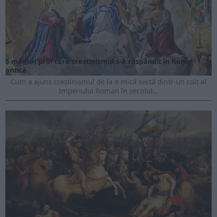
ARTICOLE ONLINE
5 moduri prin care creștinismul s-a răspândit în Roma
antică
Cum a ajuns creștinismul de la o mică sectă dintr-un colț al
Imperiului Roman în secolul...