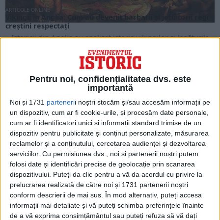
ARTICOLE ONLINE
Vikingii în Anglia: Cum au devenit barbarii și jefuitorii regi
creștini respectați
Istoricii din Anglia au analizat istoria vikingilor și legăturile
lor cu această țară, de la primele...
Pentru noi, confidențialitatea dvs. este
importantă
Noi și 1731
parteneri
i noștri stocăm și/sau accesăm informații pe
un dispozitiv, cum ar fi cookie-urile, și procesăm date personale,
cum ar fi identificatori unici și informații standard trimise de un
dispozitiv pentru publicitate și conținut personalizate, măsurarea
reclamelor și a conținutului, cercetarea audienței și dezvoltarea
serviciilor.
Cu permisiunea dvs., noi și partenerii noștri putem
folosi date și identificări precise de geolocație prin scanarea
dispozitivului. Puteți da clic pentru a vă da acordul cu privire la
prelucrarea realizată de către noi și 1731 partenerii noștri
ARTICOLE ONLINE
Cum s-a răspândit creștinismul în Roma Antică
conform descrierii de mai sus. În mod alternativ, puteți accesa
Cum a ajuns creștinismul de la o mică sectă într-un colț al
informații mai detaliate și vă puteți schimba preferințele înainte
Imperiului Roman, în primul...
de a vă exprima consimțământul sau puteți refuza să vă dați