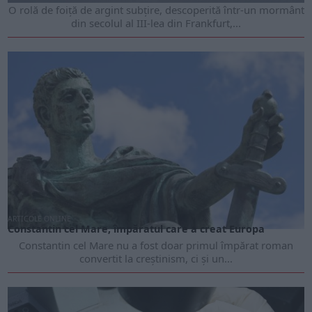
O rolă de foiță de argint subțire, descoperită într-un mormânt
din secolul al III-lea din Frankfurt,...
ARTICOLE ONLINE
Constantin cel Mare, împăratul care a creat Europa
Constantin cel Mare nu a fost doar primul împărat roman
convertit la creștinism, ci și un...