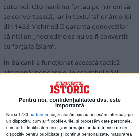
cutumei. Otomanii nu forțau pe nimeni să
se convertească, iar în textul ‘ahdnâme-lei
din 1453 Mehmed II garanta genovezilor
că nici un „necredincios nu va fi convertit
cu forța la Islam”.
În Balcanii a funcționat această tactică
otomană: popoarele, în schimbul păcii,
acceptau capitularea și plata unui tribut,
prin care erau scoase din așa-numită
Pentru noi, confidențialitatea dvs. este
,,Casă a războiului”, acolo unde erau incluși
importantă
toți ,,ne-credincioșii”, adică toți cei
Noi și 1733
parteneri
i noștri stocăm și/sau accesăm informații pe
împotriva cărora purtau turcii osmanlâi
un dispozitiv, cum ar fi cookie-urile, și procesăm date personale,
cum ar fi identificatori unici și informații standard trimise de un
războiul sfânt, care, teoretic, ar fi trebuit
dispozitiv pentru publicitate și conținut personalizate, măsurarea