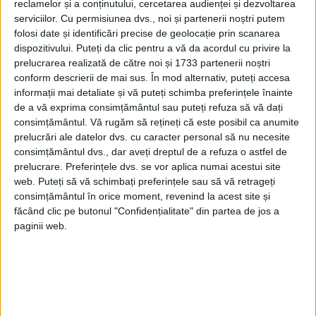
să fie neîntrerupt. Însă otomanii, de-a
reclamelor și a conținutului, cercetarea audienței și dezvoltarea
serviciilor.
Cu permisiunea dvs., noi și partenerii noștri putem
lungul istoriei, au pus înaintea factorului
folosi date și identificări precise de geolocație prin scanarea
religios considerentul politic, războaiele
dispozitivului. Puteți da clic pentru a vă da acordul cu privire la
prelucrarea realizată de către noi și 1733 partenerii noștri
sfinte pornite, djihâd-urile, având drept
conform descrierii de mai sus. În mod alternativ, puteți accesa
motive nu religia și credința, ci economia și
informații mai detaliate și vă puteți schimba preferințele înainte
de a vă exprima consimțământul sau puteți refuza să vă dați
extinderea teritorială.
consimțământul.
Vă rugăm să rețineți că este posibil ca anumite
prelucrări ale datelor dvs. cu caracter personal să nu necesite
consimțământul dvs., dar aveți dreptul de a refuza o astfel de
prelucrare. Preferințele dvs. se vor aplica numai acestui site
web. Puteți să vă schimbați preferințele sau să vă retrageți
consimțământul în orice moment, revenind la acest site și
făcând clic pe butonul "Confidențialitate" din partea de jos a
paginii web.