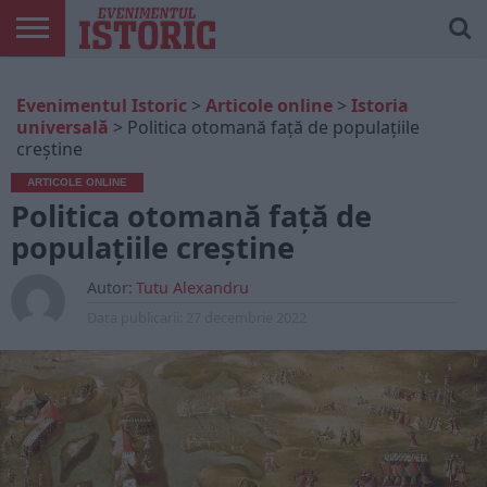
ARTICOLE
ONLINE
EDIȚII
ISTORIC
CONTUL
Evenimentul Istoric
>
Articole online
>
Istoria
TIPĂRITE
PLAY
MEU
universală
>
Politica otomană față de populațiile
creștine
ARTICOLE ONLINE
Politica otomană față de
populațiile creștine
Autor:
Tutu Alexandru
Data publicarii:
27 decembrie 2022