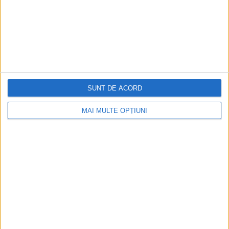
Istoria dezvoltării cazinourilor în
România: de la saloane sociale, la era
digitală
Figuri istorice celebre în sloturile online:
De la Cleopatra până la Iulius Cezar și
SUNT DE ACORD
Napoleon Bonaparte
MAI MULTE OPȚIUNI
Aprilie 2026