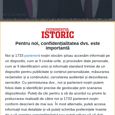
ARTICOLE ONLINE
Vecinii Rusiei sunt aproape de a crea o „mare NATO” care
ar putea descuraja Rusia și ajuta Ucraina, afirmă ministrul
Apărării din Estonia
Vecinii occidentali ai Rusiei sunt aproape de a forma o "mare
NATO" care le-ar putea permite...
Pentru noi, confidențialitatea dvs. este
importantă
Noi și 1733
parteneri
i noștri stocăm și/sau accesăm informații pe
un dispozitiv, cum ar fi cookie-urile, și procesăm date personale,
cum ar fi identificatori unici și informații standard trimise de un
dispozitiv pentru publicitate și conținut personalizate, măsurarea
reclamelor și a conținutului, cercetarea audienței și dezvoltarea
serviciilor.
Cu permisiunea dvs., noi și partenerii noștri putem
folosi date și identificări precise de geolocație prin scanarea
dispozitivului. Puteți da clic pentru a vă da acordul cu privire la
prelucrarea realizată de către noi și 1733 partenerii noștri
conform descrierii de mai sus. În mod alternativ, puteți accesa
informații mai detaliate și vă puteți schimba preferințele înainte
ARTICOLE ONLINE
Aderarea Suediei și Finlandei la NATO ar aduce un
de a vă exprima consimțământul sau puteți refuza să vă dați