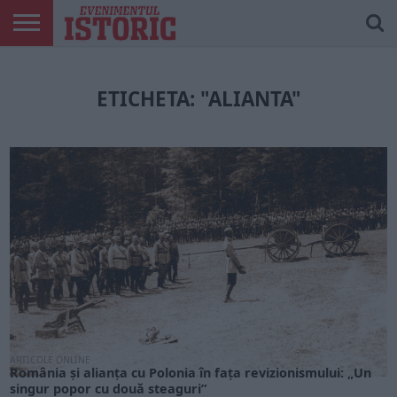
ARTICOLE
ONLINE
EDIȚII
ISTORIC
CONTUL
TIPĂRITE
PLAY
MEU
ETICHETA: "ALIANTA"
ARTICOLE ONLINE
România și alianța cu Polonia în fața revizionismului: „Un
singur popor cu două steaguri”