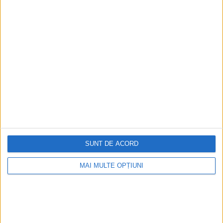
ARTICOLE ONLINE
Încă o putere regională se alătură axei militare ruso-
chineze. Reapare un posibil focar de conflict pentru al III-
lea război mondial
Criza din Ucraina, întețită din ce în ce mai tare de declarațiile
belicoase ale Kremlinului, începe...
SUNT DE ACORD
MAI MULTE OPȚIUNI
ARTICOLE ONLINE
Germania, aliatul dușmanilor Occidentului! Strategia