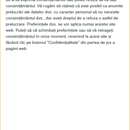
important avantaj în ceea ce privește puterea de foc a
consimțământul.
Vă rugăm să rețineți că este posibil ca anumite
alianței
prelucrări ale datelor dvs. cu caracter personal să nu necesite
Suedia și Finlanda se pregătesc să adere la NATO, ceea ce ar
consimțământul dvs., dar aveți dreptul de a refuza o astfel de
pune capăt unor decenii...
prelucrare. Preferințele dvs. se vor aplica numai acestui site
web. Puteți să vă schimbați preferințele sau să vă retrageți
consimțământul în orice moment, revenind la acest site și
făcând clic pe butonul "Confidențialitate" din partea de jos a
paginii web.
ARTICOLE ONLINE
Coreea de Nord avertizează asupra unor consecințe
„nedorite”, în timp ce SUA și Coreea de Sud plănuiesc noi
teste militare
În timp ce SUA și Coreea de Sud se pregătesc pentru exerciții