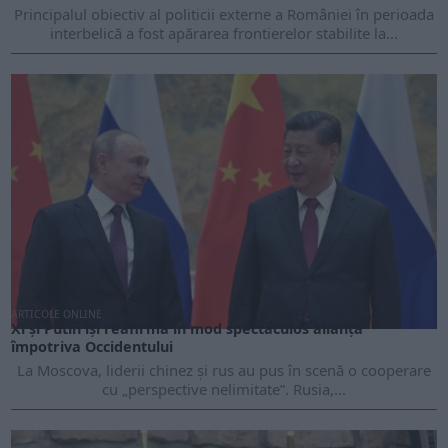
Principalul obiectiv al politicii externe a României în perioada
interbelică a fost apărarea frontierelor stabilite la...
ARTICOLE ONLINE
Xi și Putin își reafirmă în mod spectaculos alianța
împotriva Occidentului
La Moscova, liderii chinez și rus au pus în scenă o cooperare
cu „perspective nelimitate”. Rusia,...