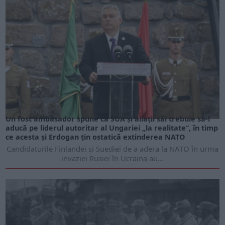
ARTICOLE ONLINE
Un fost ambasador spune că SUA și aliații săi trebuie să-l
aducă pe liderul autoritar al Ungariei „la realitate”, în timp
ce acesta și Erdogan țin ostatică extinderea NATO
Candidaturile Finlandei și Suediei de a adera la NATO în urma
invaziei Rusiei în Ucraina au...