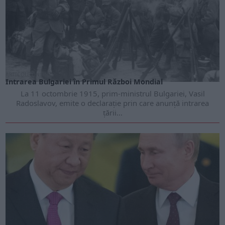
ARTICOLE ONLINE
Intrarea Bulgariei în Primul Război Mondial
La 11 octombrie 1915, prim-ministrul Bulgariei, Vasil
Radoslavov, emite o declarație prin care anunță intrarea
țării...