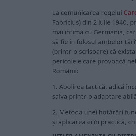
La comunicarea regelui
Caro
Fabricius) din 2 iulie 1940, 
mai intimă cu Germania, care 
să fie în folosul ambelor ţă
(printr-o scrisoare) că exist
pericolele care provoacă nelin
Românii:
1. Abolirea tactică, adică î
salva printr-o adaptare abilă l
2. Metoda unei hotărâri fund
şi aplicarea ei în practică, ch