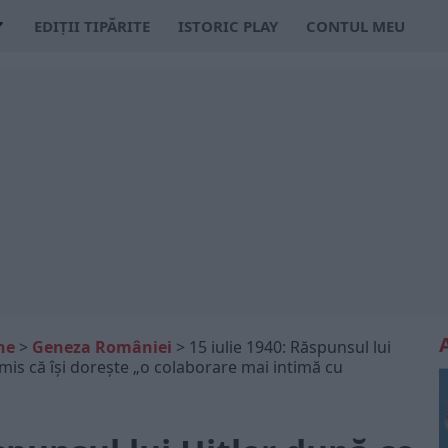
EDIȚII TIPĂRITE
ISTORIC PLAY
CONTUL MEU
ne
>
Geneza României
>
15 iulie 1940: Răspunsul lui
nsmis că își dorește „o colaborare mai intimă cu