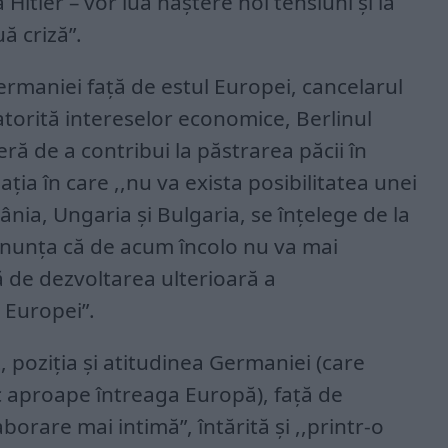
Hitler – vor lua naştere noi tensiuni şi la
ă criză”.
ermaniei faţă de estul Europei, cancelarul
torită intereselor economice, Berlinul
ră de a contribui la păstrarea păcii în
uaţia în care ,,nu va exista posibilitatea unei
ânia, Ungaria şi Bulgaria, se înţelege de la
anunţa că de acum încolo nu va mai
ă de dezvoltarea ulterioară a
 Europei”.
 poziţia şi atitudinea Germaniei (care
c aproape întreaga Europă), faţă de
orare mai intimă”, întărită şi ,,printr-o