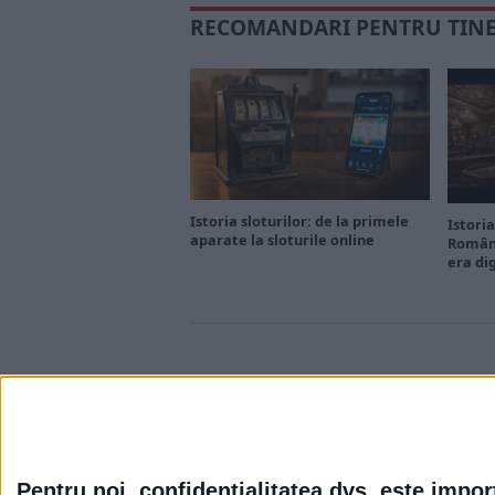
RECOMANDARI PENTRU TIN
Istoria sloturilor: de la primele
Istoria
aparate la sloturile online
Români
era di
Pentru noi, confidențialitatea dvs. este impor