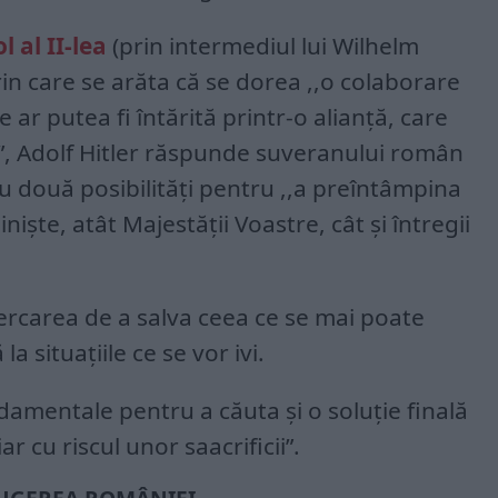
l al II-lea
(prin intermediul lui Wilhelm
prin care se arăta că se dorea ,,o colaborare
ar putea fi întărită printr-o alianţă, care
ri”, Adolf Hitler răspunde suveranului român
au două posibilităţi pentru ,,a preîntâmpina
işte, atât Majestăţii Voastre, cât şi întregii
ncercarea de a salva ceea ce se mai poate
a situaţiile ce se vor ivi.
amentale pentru a căuta şi o soluţie finală
iar cu riscul unor saacrificii”.