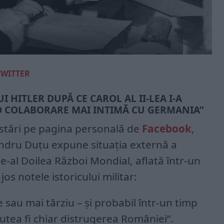
TWITTER
I HITLER DUPĂ CE CAROL AL II-LEA I-A
„O COLABORARE MAI INTIMĂ CU GERMANIA”
ostări pe pagina personală de
Facebook
,
esandru Duțu expune situația externă a
e-al Doilea Război Mondial, aflată într-un
s notele istoricului militar:
 sau mai târziu – şi probabil într-un timp
putea fi chiar distrugerea României”.