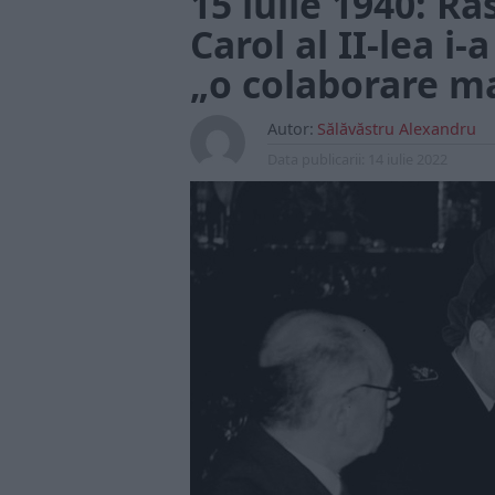
15 iulie 1940: Ră
Carol al II-lea i-
„o colaborare m
Autor:
Sălăvăstru Alexandru
Data publicarii:
14 iulie 2022