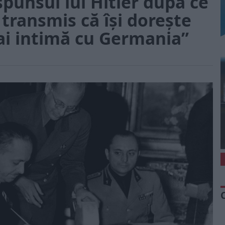
spunsul lui Hitler după ce
a transmis că își dorește
ai intimă cu Germania”