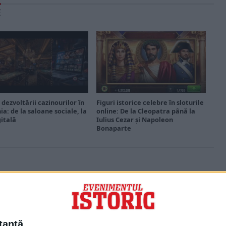
E
 dezvoltării cazinourilor în
Figuri istorice celebre în sloturile
a: de la saloane sociale, la
online: De la Cleopatra până la
gitală
Iulius Cezar și Napoleon
Bonaparte
PORTOFOLIU
Capital
Evenimentul Zilei
tantă