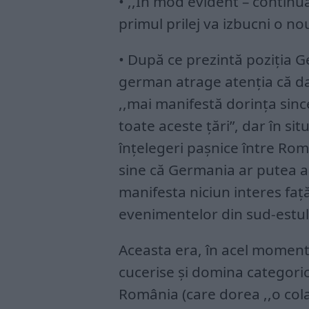
• ,,În mod evident – continua 
primul prilej va izbucni o nou
• După ce prezintă poziţia G
german atrage atenţia că da
,,mai manifestă dorinţa since
toate aceste ţări”, dar în sit
înţelegeri paşnice între Rom
sine că Germania ar putea 
manifesta niciun interes faţ
evenimentelor din sud-estul
Aceasta era, în acel moment,
cucerise şi domina categori
România (care dorea ,,o colab