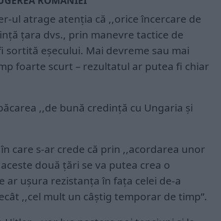
RUGEREA ROMÂNIEI
rer-ul atrage atenţia că ,,orice încercare de
inţă ţara dvs., prin manevre tactice de
a fi sortită eşecului. Mai devreme sau mai
imp foarte scurt – rezultatul ar putea fi chiar
ăcarea ,,de bună credinţă cu Ungaria şi
ia în care s-ar crede că prin ,,acordarea unor
n aceste două ţări se va putea crea o
e ar uşura rezistanţa în faţa celei de-a
ecât ,,cel mult un câştig temporar de timp”.