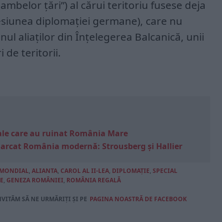
l ambelor ţări”) al cărui teritoriu fusese deja
presiunea diplomaţiei germane), care nu
nul aliaţilor din Înţelegerea Balcanică, unii
 de teritorii.
e sale care au ruinat România Mare
marcat România modernă: Strousberg și Hallier
 MONDIAL
,
ALIANTA
,
CAROL AL II-LEA
,
DIPLOMAȚIE
,
SPECIAL
E
,
GENEZA ROMÂNIEI
,
ROMÂNIA REGALĂ
NVITĂM SĂ NE URMĂRIȚI ȘI PE
PAGINA NOASTRĂ DE FACEBOOK