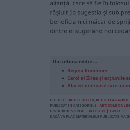
alianţă, care să fie în folosu
răşluit (la sugestia şi sub 
beneficia nici măcar de spriji
dintre ei sugerând noi cedări
Din ultima ediție ...
Regina României
Carol al II-lea și acțiunil
Afaceri oneroase care au 
ETICHETE:
ADOLF HITLER
,
AL DOILEA RAZBOI
PUBLICAT IN CATEGORIILE:
ARTICOLE ONLIN
DISTRIBUIE ȘTIREA:
FACEBOOK
|
TWITTER
DACĂ VA PLAC MATERIALELE PUBLICATE, VA I