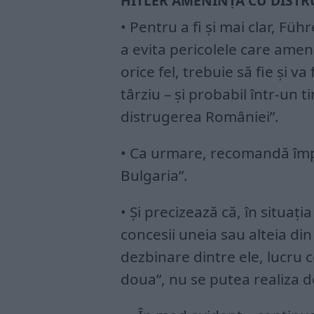
HITLER AMENINȚA CU DIST
• Pentru a fi şi mai clar, Füh
a evita pericolele care amen
orice fel, trebuie să fie şi v
târziu – şi probabil într-un t
distrugerea României”.
• Ca urmare, recomandă împ
Bulgaria”.
• Şi precizează că, în situaţ
concesii uneia sau alteia di
dezbinare dintre ele, lucru c
doua”, nu se putea realiza d