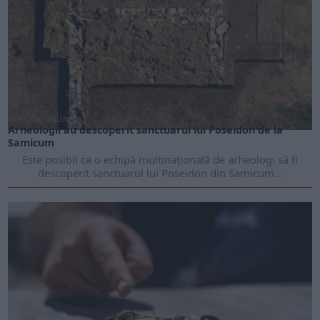
ARTICOLE ONLINE
Arheologii au descoperit sanctuarul lui Poseidon de la
Samicum
Este posibil ca o echipă multinațională de arheologi să fi
descoperit sanctuarul lui Poseidon din Samicum...