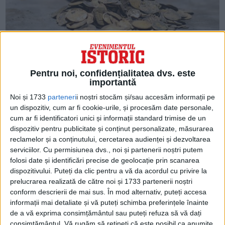
ARTICOLE ONLINE
Descoperirea unui tezaur de monede din Epoca Islamică
Arheologii au descoperit un tezaur de monede din Epoca
Islamică în timpul săpăturilor din Esna, Egipt.
Pentru noi, confidențialitatea dvs. este
importantă
Noi și 1733
parteneri
i noștri stocăm și/sau accesăm informații pe
un dispozitiv, cum ar fi cookie-urile, și procesăm date personale,
cum ar fi identificatori unici și informații standard trimise de un
dispozitiv pentru publicitate și conținut personalizate, măsurarea
reclamelor și a conținutului, cercetarea audienței și dezvoltarea
serviciilor.
Cu permisiunea dvs., noi și partenerii noștri putem
folosi date și identificări precise de geolocație prin scanarea
dispozitivului. Puteți da clic pentru a vă da acordul cu privire la
prelucrarea realizată de către noi și 1733 partenerii noștri
conform descrierii de mai sus. În mod alternativ, puteți accesa
informații mai detaliate și vă puteți schimba preferințele înainte
ARTICOLE ONLINE
de a vă exprima consimțământul sau puteți refuza să vă dați
O veche „baie rituală” și o vilă a elitelor au fost
descoperite lângă Zidul de Vest din Ierusalim
consimțământul.
Vă rugăm să rețineți că este posibil ca anumite