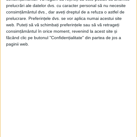
prelucrări ale datelor dvs. cu caracter personal să nu necesite
Săpăturile arheologice de lângă Zidul de Vest al Ierusalimului
au scos la iveală mii de ani...
consimțământul dvs., dar aveți dreptul de a refuza o astfel de
prelucrare. Preferințele dvs. se vor aplica numai acestui site
web. Puteți să vă schimbați preferințele sau să vă retrageți
consimțământul în orice moment, revenind la acest site și
făcând clic pe butonul "Confidențialitate" din partea de jos a
paginii web.
ARTICOLE ONLINE
Sfera magică a lui Helios-Apollo
Sfera magică a lui Helios-Apollo este o sferă de marmură
descoperită în 1866 pe un deal...