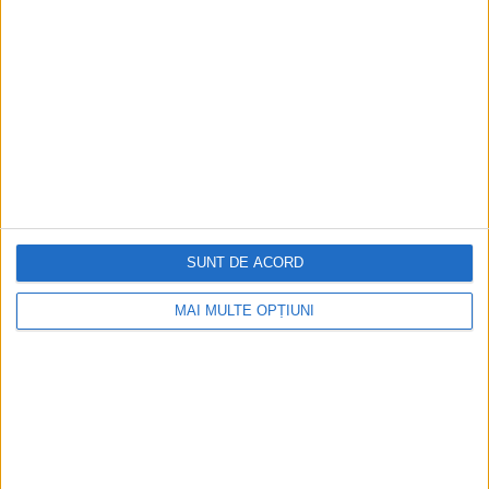
fost identificate rămăşiţele unei...
SUNT DE ACORD
MAI MULTE OPȚIUNI
ARTICOLE ONLINE
Ruinele Templului Afroditei găsite în Urla
O echipă de oameni de știință și arheologi turci a descoperit,
în peninsula Urla-Çeșme din vestul...