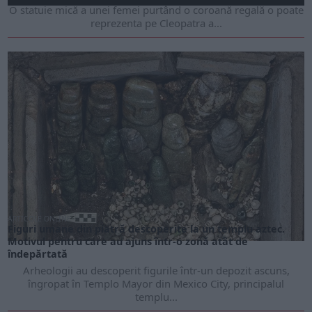
O statuie mică a unei femei purtând o coroană regală o poate
reprezenta pe Cleopatra a...
ARTICOLE ONLINE
Figuri umane din piatră descoperite la un templu aztec.
Motivul pentru care au ajuns într-o zonă atât de
îndepărtată
Arheologii au descoperit figurile într-un depozit ascuns,
îngropat în Templo Mayor din Mexico City, principalul
templu...