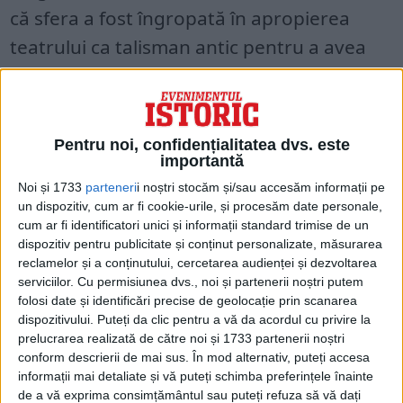
că sfera a fost îngropată în apropierea
teatrului ca talisman antic pentru a avea
noroc la jocuri. Această asociere s-a bazat
pe convingerea lui Delatte că unele dintre
simboluri arătau strategii pentru a câștiga
Pentru noi, confidențialitatea dvs. este
un concurs atletic sau teatral. Această
importantă
ipoteză a fost susținută și de legătura cu
Noi și 1733
parteneri
i noștri stocăm și/sau accesăm informații pe
un dispozitiv, cum ar fi cookie-urile, și procesăm date personale,
gladiatorii, deoarece sfera a fost datată în
cum ar fi identificatori unici și informații standard trimise de un
secolele II-III d.Hr. în perioada romană.
dispozitiv pentru publicitate și conținut personalizate, măsurarea
reclamelor și a conținutului, cercetarea audienței și dezvoltarea
serviciilor.
Cu permisiunea dvs., noi și partenerii noștri putem
folosi date și identificări precise de geolocație prin scanarea
dispozitivului. Puteți da clic pentru a vă da acordul cu privire la
prelucrarea realizată de către noi și 1733 partenerii noștri
conform descrierii de mai sus. În mod alternativ, puteți accesa
informații mai detaliate și vă puteți schimba preferințele înainte
de a vă exprima consimțământul sau puteți refuza să vă dați