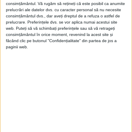
consimțământul.
Vă rugăm să rețineți că este posibil ca anumite
prelucrări ale datelor dvs. cu caracter personal să nu necesite
consimțământul dvs., dar aveți dreptul de a refuza o astfel de
prelucrare. Preferințele dvs. se vor aplica numai acestui site
web. Puteți să vă schimbați preferințele sau să vă retrageți
consimțământul în orice moment, revenind la acest site și
Cu toate acestea, un studiu mai recent
făcând clic pe butonul "Confidențialitate" din partea de jos a
realizat de Nick Farrell propune că sfera
paginii web.
era o casă a spiritului antic, un tip de piatră
sau bijuterie care putea să rețină un spirit
(al cărui nume, sugerează el, este sculptat
pe coroana sferei prin cuvântul „ΙΞ̣ΙΔΕϹΙ”) și
care putea fi invocat pentru ajutor.
Sfera este dominată de patru scene, în
care prima înfățișează imaginea unui om
cu o aureolă solară.