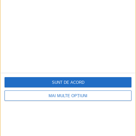
Figuri istorice celebre în sloturile online:
De la Cleopatra până la Iulius Cezar și
Napoleon Bonaparte
Aprilie 2026
SUNT DE ACORD
MAI MULTE OPȚIUNI