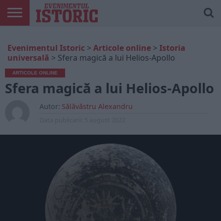
ARTICOLE
ONLINE
EDIȚII
ISTORIC
CONTUL
Evenimentul Istoric
>
Articole online
>
Istoria
TIPĂRITE
PLAY
MEU
universală
>
Sfera magică a lui Helios-Apollo
ARTICOLE ONLINE
Sfera magică a lui Helios-Apollo
Autor:
Sălăvăstru Alexandru
Data publicarii:
5 august 2022