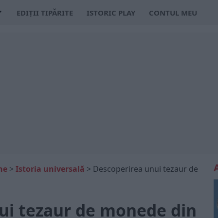
EDIȚII TIPĂRITE
ISTORIC PLAY
CONTUL MEU
ne
>
Istoria universală
>
Descoperirea unui tezaur de
ui tezaur de monede din