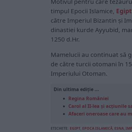
Motivul pentru care tezaurul 
timpul Epocii Islamice,
Egipt
către Imperiul Bizantin și Im
dinastiei kurde Ayyubid, mam
1250 d.Hr.
Mamelucii au continuat să g
de către turcii otomani în 1
Imperiului Otoman.
Din ultima ediție ...
Regina României
Carol al II-lea și acțiunil
Afaceri oneroase care au 
ETICHETE:
EGIPT
,
EPOCA ISLAMICĂ
,
ESNA
,
IM