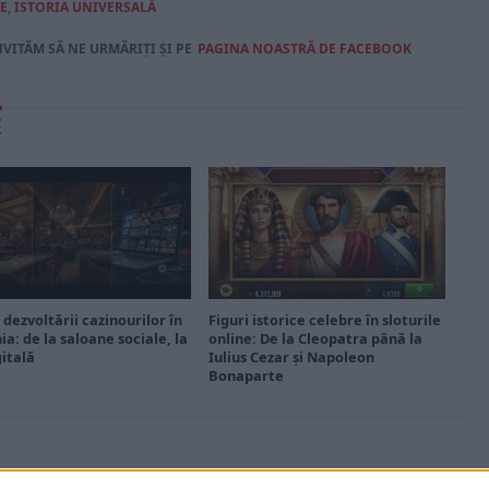
E
,
ISTORIA UNIVERSALĂ
NVITĂM SĂ NE URMĂRIȚI ȘI PE
PAGINA NOASTRĂ DE FACEBOOK
E
 dezvoltării cazinourilor în
Figuri istorice celebre în sloturile
a: de la saloane sociale, la
online: De la Cleopatra până la
gitală
Iulius Cezar și Napoleon
Bonaparte