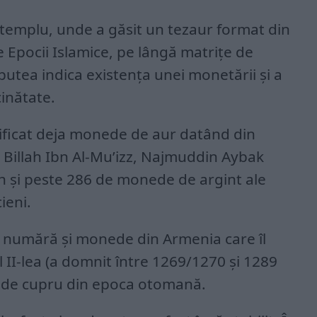
 templu, unde a găsit un tezaur format din
le Epocii Islamice, pe lângă matrițe de
putea indica existența unei monetării și a
cinătate.
tificat deja monede de aur datând din
iz Billah Ibn Al-Mu’izz, Najmuddin Aybak
h și peste 286 de monede de argint ale
ieni.
se numără și monede din Armenia care îl
l II-lea (a domnit între 1269/1270 și 1289
i de cupru din epoca otomană.