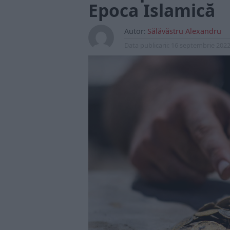
Epoca Islamică
Autor:
Sălăvăstru Alexandru
Data publicarii:
16 septembrie 202