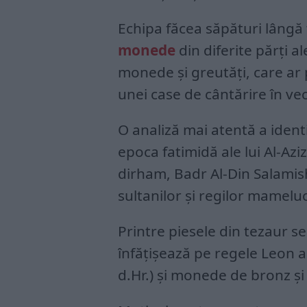
Echipa făcea săpături lângă
monede
din diferite părți a
monede și greutăți, care ar 
unei case de cântărire în ve
O analiză mai atentă a iden
epoca fatimidă ale lui Al-Az
dirham, Badr Al-Din Salamis
sultanilor și regilor mameluc
Printre piesele din tezaur 
înfățișează pe regele Leon a
d.Hr.) și monede de bronz ș