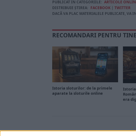
PUBLICAT IN CATEGORIILE:
ARTICOLE ONLIN
DISTRIBUIE ȘTIREA:
FACEBOOK
|
TWITTER
DACĂ VA PLAC MATERIALELE PUBLICATE, VA I
RECOMANDARI PENTRU TIN
Istoria sloturilor: de la primele
Istoria
aparate la sloturile online
Români
era di