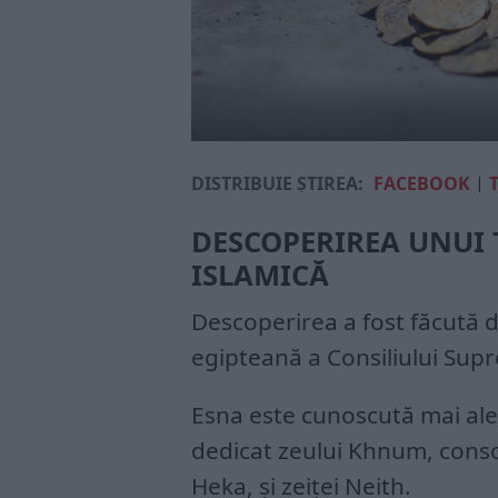
DISTRIBUIE ȘTIREA:
FACEBOOK
|
DESCOPERIREA UNUI
ISLAMICĂ
Descoperirea a fost făcută d
egipteană a Consiliului Sup
Esna este cunoscută mai ale
dedicat zeului Khnum, consoa
Heka, și zeiței Neith.