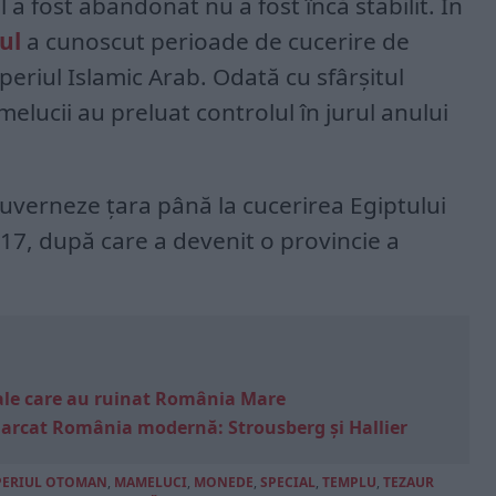
a fost abandonat nu a fost încă stabilit. În
ul
a cunoscut perioade de cucerire de
periul Islamic Arab. Odată cu sfârșitul
elucii au preluat controlul în jurul anului
uverneze țara până la cucerirea Egiptului
517, după care a devenit o provincie a
e sale care au ruinat România Mare
marcat România modernă: Strousberg și Hallier
PERIUL OTOMAN
,
MAMELUCI
,
MONEDE
,
SPECIAL
,
TEMPLU
,
TEZAUR