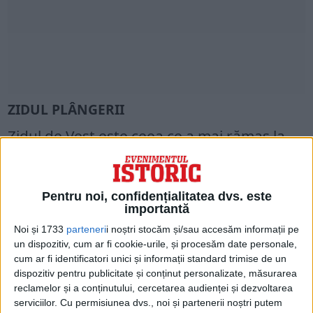
ZIDUL PLÂNGERII
Zidul de Vest este ceea ce a mai rămas la
suprafață dintr-un zid de sprijin al Muntelui
Templului din Ierusalim, construit de
Pentru noi, confidențialitatea dvs. este
regele Irod cel Mare, în secolul I î.Hr.
importantă
Noi și 1733
parteneri
i noștri stocăm și/sau accesăm informații pe
Irod s-a angajat într-un amplu program de
un dispozitiv, cum ar fi cookie-urile, și procesăm date personale,
extindere și înfrumusețare a structurilor
cum ar fi identificatori unici și informații standard trimise de un
dispozitiv pentru publicitate și conținut personalizate, măsurarea
de pe Muntele Templului, care includea „Al
reclamelor și a conținutului, cercetarea audienței și dezvoltarea
Doilea Templu” evreiesc, finalizat în 515
serviciilor.
Cu permisiunea dvs., noi și partenerii noștri putem