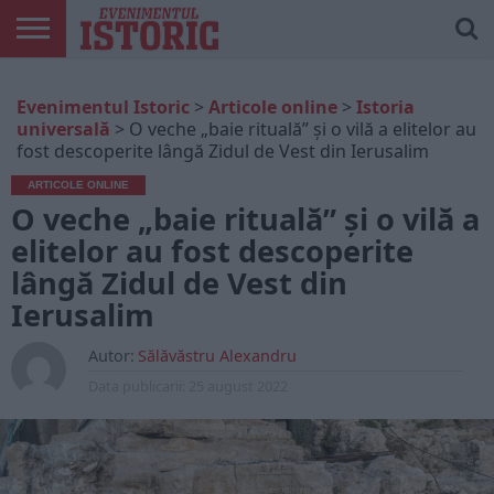
ARTICOLE
ONLINE
EDIȚII
ISTORIC
CONTUL
Evenimentul Istoric
>
Articole online
>
Istoria
TIPĂRITE
PLAY
MEU
universală
>
O veche „baie rituală” și o vilă a elitelor au
fost descoperite lângă Zidul de Vest din Ierusalim
ARTICOLE ONLINE
O veche „baie rituală” și o vilă a
elitelor au fost descoperite
lângă Zidul de Vest din
Ierusalim
Autor:
Sălăvăstru Alexandru
Data publicarii:
25 august 2022