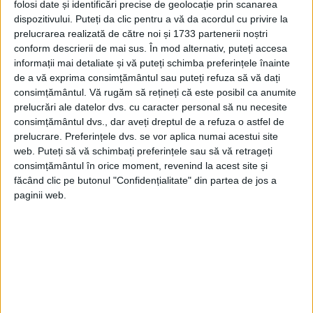
folosi date și identificări precise de geolocație prin scanarea
î.Hr. și care se presupune că se află pe locul
dispozitivului. Puteți da clic pentru a vă da acordul cu privire la
Primului Templu construit de regele biblic
prelucrarea realizată de către noi și 1733 partenerii noștri
conform descrierii de mai sus. În mod alternativ, puteți accesa
Solomon, care a domnit peste Israelul
informații mai detaliate și vă puteți schimba preferințele înainte
de a vă exprima consimțământul sau puteți refuza să vă dați
antic.
consimțământul.
Vă rugăm să rețineți că este posibil ca anumite
prelucrări ale datelor dvs. cu caracter personal să nu necesite
Dar în anul 70 d.Hr., conducătorii romani ai
consimțământul dvs., dar aveți dreptul de a refuza o astfel de
prelucrare. Preferințele dvs. se vor aplica numai acestui site
Ierusalimului au distrus cel de-al Doilea
web. Puteți să vă schimbați preferințele sau să vă retrageți
Templu și alte structuri de pe Muntele
consimțământul în orice moment, revenind la acest site și
făcând clic pe butonul "Confidențialitate" din partea de jos a
Templului ca pedeapsă pentru o rebeliune
paginii web.
evreiască. În secolul al VII-lea, musulmanii
au cucerit Ierusalimul și au construit
Moscheea Al-Aqsa și sanctuarul Domul
Stâncii.