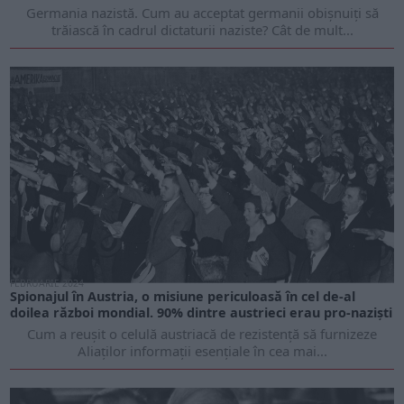
Germania nazistă. Cum au acceptat germanii obișnuiți să
trăiască în cadrul dictaturii naziste? Cât de mult...
FEBRUARIE 2024
Spionajul în Austria, o misiune periculoasă în cel de-al
doilea război mondial. 90% dintre austrieci erau pro-naziști
Cum a reușit o celulă austriacă de rezistență să furnizeze
Aliaților informații esențiale în cea mai...