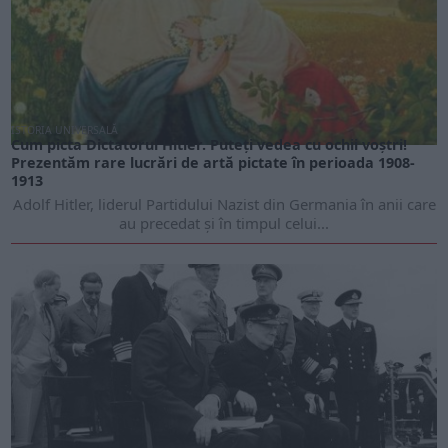
ISTORIA UNIVERSALĂ
Cum picta Dictatorul Hitler. Puteți vedea cu ochii voștri!
Prezentăm rare lucrări de artă pictate în perioada 1908-
1913
Adolf Hitler, liderul Partidului Nazist din Germania în anii care
au precedat și în timpul celui...