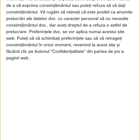
ARTICOLE ONLINE
Secretarul lagărului de exterminare din Polonia este
de a vă exprima consimțământul sau puteți refuza să vă dați
judecat la vârsta de 96 de ani
consimțământul.
Vă rugăm să rețineți că este posibil ca anumite
O femeie din Germania, în vârstă de 96 de ani, acuzată de
prelucrări ale datelor dvs. cu caracter personal să nu necesite
complicitate la peste 11.000...
consimțământul dvs., dar aveți dreptul de a refuza o astfel de
prelucrare. Preferințele dvs. se vor aplica numai acestui site
web. Puteți să vă schimbați preferințele sau să vă retrageți
consimțământul în orice moment, revenind la acest site și
făcând clic pe butonul "Confidențialitate" din partea de jos a
paginii web.
ARTICOLE ONLINE
Fizicianul care nu și-a pierdut umanitatea. A refuzat să
construiască bomba atomică
Fizicianul austriac, Lise Meitner, nu numai că a făcut parte din
echipa științifică care a descoperit...