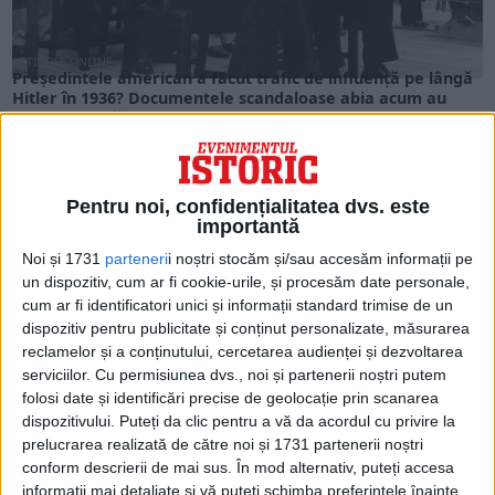
ARTICOLE ONLINE
Președintele american a făcut trafic de influență pe lângă
Hitler în 1936? Documentele scandaloase abia acum au
ieșit la lumină
Conform documentelor descoperite recent, în vara anului
1936, președintele SUA Franklin Roosevelt i-a transmis o
cerere...
Pentru noi, confidențialitatea dvs. este
importantă
Noi și 1731
parteneri
i noștri stocăm și/sau accesăm informații pe
un dispozitiv, cum ar fi cookie-urile, și procesăm date personale,
cum ar fi identificatori unici și informații standard trimise de un
dispozitiv pentru publicitate și conținut personalizate, măsurarea
reclamelor și a conținutului, cercetarea audienței și dezvoltarea
serviciilor.
Cu permisiunea dvs., noi și partenerii noștri putem
folosi date și identificări precise de geolocație prin scanarea
dispozitivului. Puteți da clic pentru a vă da acordul cu privire la
prelucrarea realizată de către noi și 1731 partenerii noștri
conform descrierii de mai sus. În mod alternativ, puteți accesa
informații mai detaliate și vă puteți schimba preferințele înainte