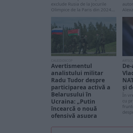
exclude Rusia de la Jocurile
autor
Olimpice de la Paris din 2024...
Alex
un me
Ucrai
CALEIDOSCOP
ARTIC
Avertismentul
De-
analistului militar
Vla
Radu Tudor despre
NAT
participarea activă a
și 
Belarusului în
În vr
Ucraina: „Putin
cu pr
frunt
încearcă o nouă
despr
ofensivă asupra
Kievului”
Belarusul, un aliat fidel al