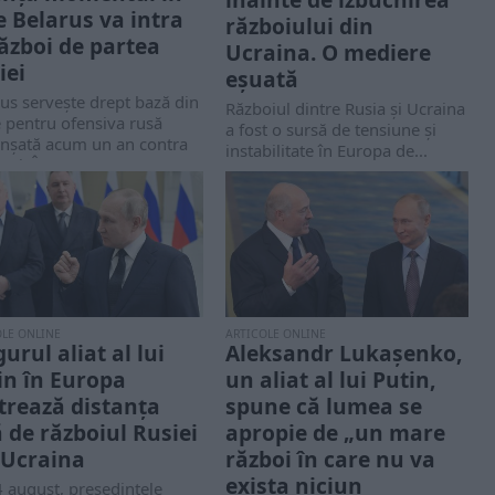
e Belarus va intra
războiului din
război de partea
Ucraina. O mediere
iei
eșuată
us serveşte drept bază din
Războiul dintre Rusia și Ucraina
 pentru ofensiva rusă
a fost o sursă de tensiune și
anşată acum un an contra
instabilitate în Europa de...
nei. În...
OLE ONLINE
ARTICOLE ONLINE
urul aliat al lui
Aleksandr Lukașenko,
in în Europa
un aliat al lui Putin,
trează distanța
spune că lumea se
ă de războiul Rusiei
apropie de „un mare
 Ucraina
război în care nu va
exista niciun
 august, președintele