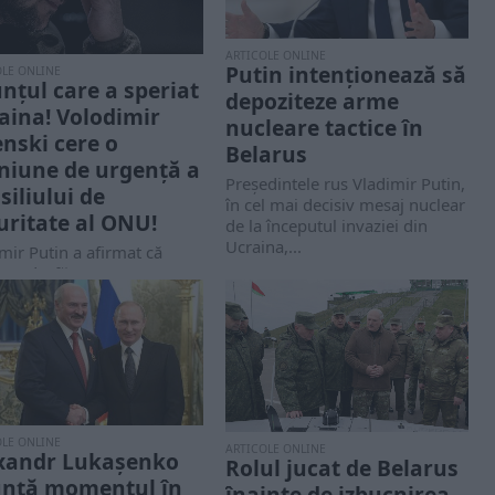
ARTICOLE ONLINE
Putin intenționează să
OLE ONLINE
nțul care a speriat
depoziteze arme
aina! Volodimir
nucleare tactice în
enski cere o
Belarus
niune de urgență a
Președintele rus Vladimir Putin,
siliului de
în cel mai decisiv mesaj nuclear
uritate al ONU!
de la începutul invaziei din
Ucraina,...
mir Putin a afirmat că
a va desfăşura arme
are "tactice" pe teritoriul
ului său, Belarus.
OLE ONLINE
ARTICOLE ONLINE
xandr Lukaşenko
Rolul jucat de Belarus
nță momentul în
înainte de izbucnirea