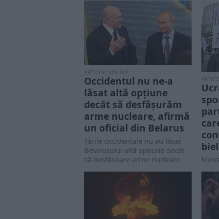
ARTICOLE ONLINE
Occidentul nu ne-a
ARTIC
Ucr
lăsat altă opțiune
spor
decât să desfășurăm
par
arme nucleare, afirmă
car
un oficial din Belarus
con
Țările occidentale nu au lăsat
bie
Belarusului altă opțiune decât
să desfășoare arme nucleare
Minis
tactice rusești și...
Tiner
inter
nivel