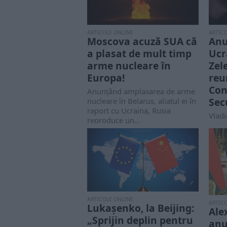
ARTIC
ARTICOLE ONLINE
Anu
Moscova acuză SUA că
Ucr
a plasat de mult timp
Zel
arme nucleare în
reu
Europa!
Con
Anunţând amplasarea de arme
Sec
nucleare în Belarus, aliatul ei în
raport cu Ucraina, Rusia
Vladi
reproduce un...
Rusi
nucle
aliat
ARTICOLE ONLINE
ARTIC
Lukașenko, la Beijing:
Ale
„Sprijin deplin pentru
anu