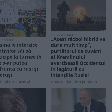
ARTICOLE ONLINE
„Acest război hibrid va
OLE ONLINE
aina le interzice
dura mult timp”,
tivilor săi să
purtătorul de cuvânt
ticipe la turnee în
al Kremlinului
e s-ar putea
avertizează Occidentul
frunta cu ruși și
în legătură cu
loruși
intențiile Rusiei
terul ucrainean al
Noua declaraţie a purtătorului
etului și Sportului a emis o
de cuvânt al Kremlinului, Dmitri
dicție pentru sportivii de
Peskov, lasă să se înţeleagă că
 național de...
Rusia...