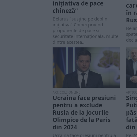
inițiativa de pace
car
chineză”
în 
Belarus "susține pe deplin
Rus
inițiativa" Chinei privind
Belar
propunerile de pace și
spate
securitate internațională, multe
decl
dintre acestea...
Ucrai
ARTICOLE ONLINE
ARTIC
Ucraina face presiuni
Sing
pentru a exclude
Put
Rusia de la Jocurile
păs
Olimpice de la Paris
faț
din 2024
din
Ucraina face presiuni pentru a
Pe 24