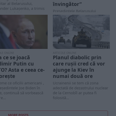
învingător”
itar al Belarusului,
ander Lukașenko, a trimis
Președintele Belarusului
saj de felicitare
Alexander Lukașenko, un aliat
nei...
cunoscut al liderului rus
Vladimir Putin, a atras atenția
cu...
OLE ONLINE
ARTICOLE ONLINE
a ce se joacă
Planul diabolic prin
dimir Putin cu
care rușii cred că vor
O? Asta e ceea ce-
ajunge la Kiev în
dorește
numai două ore
eme ce oficilii americani ,
Ucrainenii se tem că zona
eședintele Joe Biden în
adectată de dezastrului nuclear
e, continuă să vorbească
de la Cernobîl ar putea fi
e...
folosită...
MORE POSTS