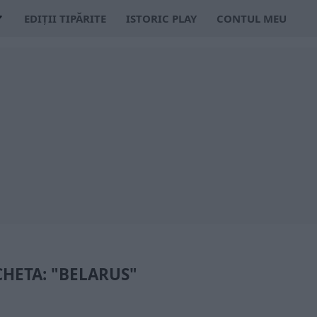
EDIȚII TIPĂRITE
ISTORIC PLAY
CONTUL MEU
CHETA: "BELARUS"