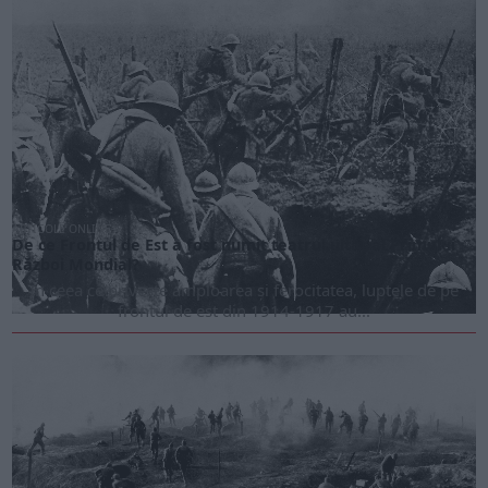
ARTICOLE ONLINE
De ce Frontul de Est a fost numit teatrul uitat al Primului
Război Mondial?
În ceea ce privește amploarea și ferocitatea, luptele de pe
frontul de est din 1914-1917 au...