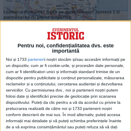
ARTICOLE ONLINE
Coșmarul României, lupta pe două fronturi: Ipoteza Z și
asemănarea cu planul Schlieffen
Când a intrat în Primul Război Mondial, România se afla într-
un coșmar geostrategic: trebuia să lupte...
Pentru noi, confidențialitatea dvs. este
importantă
Noi și 1733
parteneri
i noștri stocăm și/sau accesăm informații pe
un dispozitiv, cum ar fi cookie-urile, și procesăm date personale,
cum ar fi identificatori unici și informații standard trimise de un
dispozitiv pentru publicitate și conținut personalizate, măsurarea
reclamelor și a conținutului, cercetarea audienței și dezvoltarea
serviciilor.
Cu permisiunea dvs., noi și partenerii noștri putem
folosi date și identificări precise de geolocație prin scanarea
dispozitivului. Puteți da clic pentru a vă da acordul cu privire la
prelucrarea realizată de către noi și 1733 partenerii noștri
ARTICOLE ONLINE
conform descrierii de mai sus. În mod alternativ, puteți accesa
Declarația de la Darnița din 1917. Dorința românilor
informații mai detaliate și vă puteți schimba preferințele înainte
transilvăneni de a se uni cu România
de a vă exprima consimțământul sau puteți refuza să vă dați
La 23 februarie 1917, un ordin emis de Ministerul român de