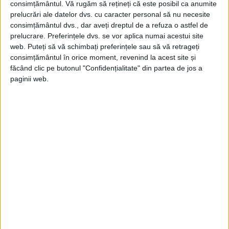
consimțământul.
Vă rugăm să rețineți că este posibil ca anumite
Război de la Iași prevedea...
prelucrări ale datelor dvs. cu caracter personal să nu necesite
consimțământul dvs., dar aveți dreptul de a refuza o astfel de
prelucrare. Preferințele dvs. se vor aplica numai acestui site
web. Puteți să vă schimbați preferințele sau să vă retrageți
consimțământul în orice moment, revenind la acest site și
făcând clic pe butonul "Confidențialitate" din partea de jos a
paginii web.
ARTICOLE ONLINE
Imagini inedite din Primul Război Mondial cu bătăliile
sângeroase de pe frontul italian
În mai 1915, Italia a atacat Austria-Ungaria de-a lungul râului
Isonzo și în Trentino, sperând să...