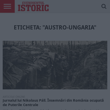
ARTICOLE
ONLINE
EDIȚII
ISTORIC
CONTUL
TIPĂRITE
PLAY
MEU
ETICHETA: "AUSTRO-UNGARIA"
ARTICOLE ONLINE
Jurnalul lui Nikolaus Páll. Însemnări din România ocupată
de Puterile Centrale