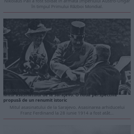
Nikolaus Páll a fost soldat în armata Imperiului Austro-Ungar
în timpul Primului Război Mondial.
ARTICOLE ONLINE
Mitul asasinatului de la Sarajevo. O nouă perspectivă
propusă de un renumit istoric
Mitul asasinatului de la Sarajevo. Asasinarea arhiducelui
Franz Ferdinand la 28 iunie 1914 a fost atât...