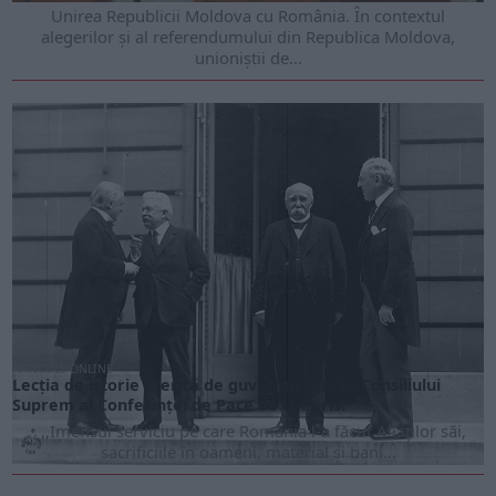
Unirea Republicii Moldova cu România. În contextul
alegerilor și al referendumului din Republica Moldova,
unioniștii de...
ARTICOLE ONLINE
Lecţia de istorie oferită de guvernul român Consiliului
Suprem al Conferinţei de Pace de la Paris!
• ,,Imensul serviciu pe care România l-a făcut Aliaţilor săi,
sacrificiile în oameni, material şi bani...