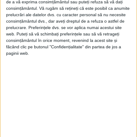
GENEZA ROMÂNIEI
de a vă exprima consimțământul sau puteți refuza să vă dați
Badea Cârțan, o viață dedicată luptei pentru drepturile
consimțământul.
Vă rugăm să rețineți că este posibil ca anumite
naționale ale românilor din Transilvania
prelucrări ale datelor dvs. cu caracter personal să nu necesite
„Bucureştiul şi Roma ar trebui să le vadă tot românul, că dacă
consimțământul dvs., dar aveți dreptul de a refuza o astfel de
nu ştie de Moşu-său...
prelucrare. Preferințele dvs. se vor aplica numai acestui site
web. Puteți să vă schimbați preferințele sau să vă retrageți
consimțământul în orice moment, revenind la acest site și
făcând clic pe butonul "Confidențialitate" din partea de jos a
paginii web.
ARTICOLE ONLINE
Cum a salvat regina Maria Marea Unire: l-a „vrăjit” pe
premierul francez și l-a „amenințat” pe președintele
american
Acum 99 de ani, pe 15 octombrie 1922, Regele Ferdinand I și