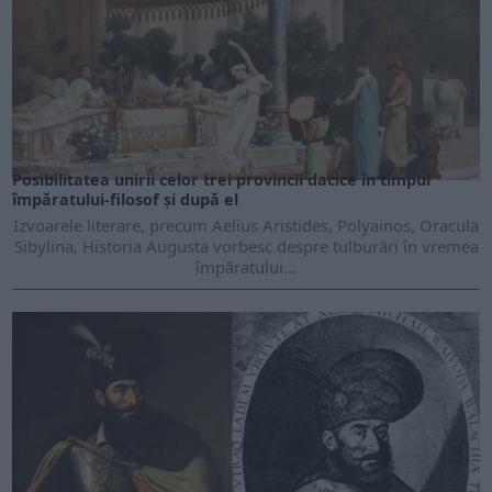
ARTICOLE ONLINE
Posibilitatea unirii celor trei provincii dacice în timpul
împăratului-filosof și după el
Izvoarele literare, precum Aelius Aristides, Polyainos, Oracula
Sibylina, Historia Augusta vorbesc despre tulburări în vremea
împăratului...