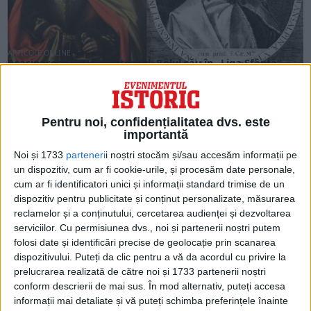
ARTICOLE ONLINE
Asasinarea lui Mihai Viteazul. Rolul său în „Liga Sfântă”,
alianță menită să lupte împotriva otomanilor și să
protejeze creștinismul
Asasinarea lui Mihai Viteazul. Rolul său în „Liga Sfântă”,
alianță menită să lupte împotriva otomanilor și...
Pentru noi, confidențialitatea dvs. este
importantă
Noi și 1733
parteneri
i noștri stocăm și/sau accesăm informații pe
un dispozitiv, cum ar fi cookie-urile, și procesăm date personale,
cum ar fi identificatori unici și informații standard trimise de un
dispozitiv pentru publicitate și conținut personalizate, măsurarea
reclamelor și a conținutului, cercetarea audienței și dezvoltarea
serviciilor.
Cu permisiunea dvs., noi și partenerii noștri putem
folosi date și identificări precise de geolocație prin scanarea
dispozitivului. Puteți da clic pentru a vă da acordul cu privire la
prelucrarea realizată de către noi și 1733 partenerii noștri
conform descrierii de mai sus. În mod alternativ, puteți accesa
informații mai detaliate și vă puteți schimba preferințele înainte