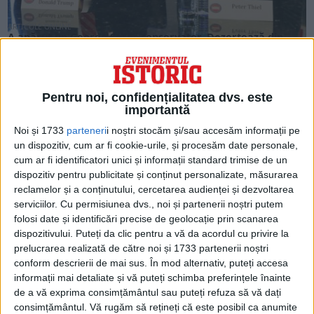
ARTICOLE ONLINE
A apărut un George Soros conservator. Dezertează din
rândurile miliardarilor și i se alătură lui Trump
Miliardarul și fondatorul Paypal, Peter Thiel, a decis să
părăsească consiliul de administrație al Meta Platforms...
Pentru noi, confidențialitatea dvs. este
importantă
Noi și 1733
parteneri
i noștri stocăm și/sau accesăm informații pe
un dispozitiv, cum ar fi cookie-urile, și procesăm date personale,
cum ar fi identificatori unici și informații standard trimise de un
dispozitiv pentru publicitate și conținut personalizate, măsurarea
reclamelor și a conținutului, cercetarea audienței și dezvoltarea
serviciilor.
Cu permisiunea dvs., noi și partenerii noștri putem
folosi date și identificări precise de geolocație prin scanarea
dispozitivului. Puteți da clic pentru a vă da acordul cu privire la
prelucrarea realizată de către noi și 1733 partenerii noștri
conform descrierii de mai sus. În mod alternativ, puteți accesa
ARTICOLE ONLINE
informații mai detaliate și vă puteți schimba preferințele înainte
Plan diabolic pentru a scăpa de Biden de la Casa Albă! Luna
de a vă exprima consimțământul sau puteți refuza să vă dați
noiembrie e decisivă
consimțământul.
Vă rugăm să rețineți că este posibil ca anumite