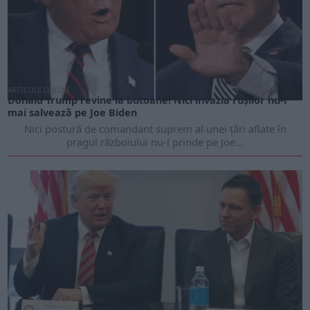
ARTICOLE ONLINE
Donald Trump revine la butoane! Nici invazia rușilor nu-l
mai salvează pe Joe Biden
Nici postură de comandant suprem al unei țări aflate în
pragul războiului nu-l prinde pe Joe...