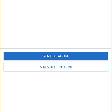
ARTICOLE ONLINE
SUNT DE ACORD
Umilința supremă pentru Joe Biden. Popularitatea sa se
prăbușește!
MAI MULTE OPȚIUNI
Popularitatea președintelui american Joe Biden scade cu o
viteză amețitoare.