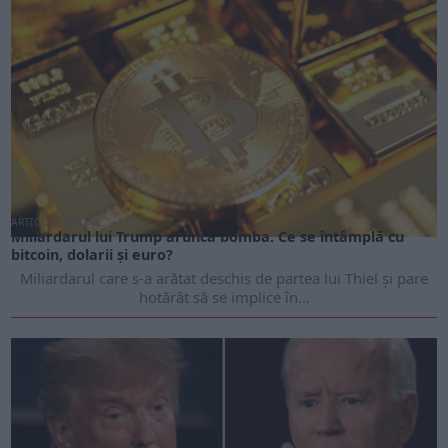
ARTICOLE ONLINE
Miliardarul lui Trump aruncă bomba. Ce se întâmplă cu
bitcoin, dolarii și euro?
Miliardarul care s-a arătat deschis de partea lui Thiel și pare
hotărât să se implice în...