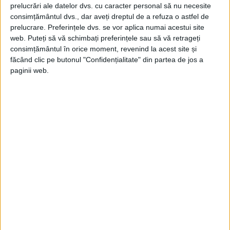
Sondajele de opinie care îi arată pe Joe Biden și pe democrați
prelucrări ale datelor dvs. cu caracter personal să nu necesite
într-o mare încurcătură par...
consimțământul dvs., dar aveți dreptul de a refuza o astfel de
prelucrare. Preferințele dvs. se vor aplica numai acestui site
web. Puteți să vă schimbați preferințele sau să vă retrageți
consimțământul în orice moment, revenind la acest site și
făcând clic pe butonul "Confidențialitate" din partea de jos a
paginii web.
ARTICOLE ONLINE
Donald Trump aruncă în aer rețelele sociale. Filmarea care
a declanșat nebunia
O filmare cu fostul președinte al Statelor Unite ale Americii,
Donald Trump, a declanșat o avalanșă...