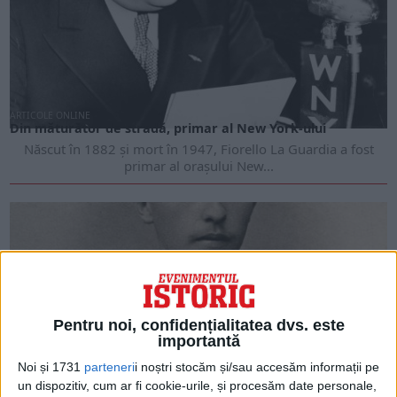
ARTICOLE ONLINE
Din măturător de stradă, primar al New York-ului
Născut în 1882 și mort în 1947, Fiorello La Guardia a fost
primar al orașului New...
Pentru noi, confidențialitatea dvs. este
importantă
Noi și 1731
parteneri
i noștri stocăm și/sau accesăm informații pe
un dispozitiv, cum ar fi cookie-urile, și procesăm date personale,