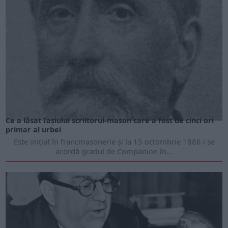
ARTICOLE ONLINE
Ce a lăsat Iașiului scriitorul-mason care a fost de cinci ori
primar al urbei
Este inițiat în francmasonerie și la 15 octombrie 1886 i se
acordă gradul de Companion în...