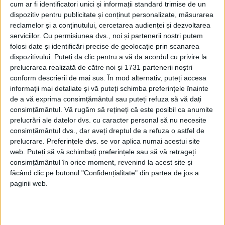
cum ar fi identificatori unici și informații standard trimise de un
ARTICOLE ONLINE
dispozitiv pentru publicitate și conținut personalizate, măsurarea
Ce i-a făcut Hitler celui mai tânăr primar al oraşului Köln şi
reclamelor și a conținutului, cercetarea audienței și dezvoltarea
celui mai bătrân cancelar
serviciilor.
Cu permisiunea dvs., noi și partenerii noștri putem
Konrad Hermann Joseph Adenauer s-a născut pe 5 ianuarie
folosi date și identificări precise de geolocație prin scanarea
1876 în oraşul german Köln.
dispozitivului. Puteți da clic pentru a vă da acordul cu privire la
prelucrarea realizată de către noi și 1731 partenerii noștri
conform descrierii de mai sus. În mod alternativ, puteți accesa
informații mai detaliate și vă puteți schimba preferințele înainte
de a vă exprima consimțământul sau puteți refuza să vă dați
consimțământul.
Vă rugăm să rețineți că este posibil ca anumite
prelucrări ale datelor dvs. cu caracter personal să nu necesite
consimțământul dvs., dar aveți dreptul de a refuza o astfel de
prelucrare. Preferințele dvs. se vor aplica numai acestui site
web. Puteți să vă schimbați preferințele sau să vă retrageți
consimțământul în orice moment, revenind la acest site și
făcând clic pe butonul "Confidențialitate" din partea de jos a
paginii web.
ARTICOLE ONLINE
Dave, fă ceva! Primul primar afro-american din New York
a murit la 93 de ani
David Dinkins, primar al New York-ului între 1990 și 1993, a