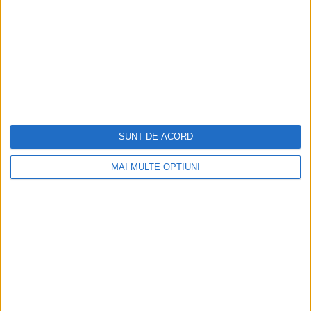
Primarul general al Bucureștilor, Gabriela Firea, vrea să
modifice mersul trenurilor care trec prin București pentru...
SUNT DE ACORD
MAI MULTE OPȚIUNI
ARTICOLE ONLINE
A murit omul care a reconstruit Moscova postsovietică
Fostul primar al Moscovei Iuri Lujkov, care din 1992 până în
2010 a transformat metropola rusă...