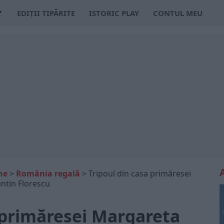
EDIȚII TIPĂRITE
ISTORIC PLAY
CONTUL MEU
ne
>
România regală
>
Tripoul din casa primăresei
ntin Florescu
 primăresei Margareta