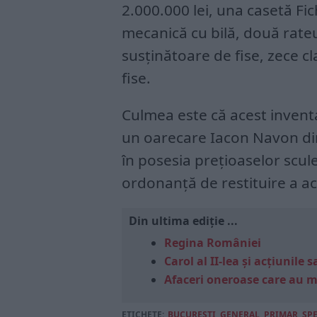
2.000.000 lei, una casetă Fic
mecanică cu bilă, două rateur
susținătoare de fise, zece c
fise.
Culmea este că acest inventa
un oarecare Iacon Navon din
în posesia prețioaselor scul
ordonanță de restituire a ac
Din ultima ediție ...
Regina României
Carol al II-lea și acțiunil
Afaceri oneroase care au 
ETICHETE:
BUCUREŞTI
,
GENERAL
,
PRIMAR
,
SP