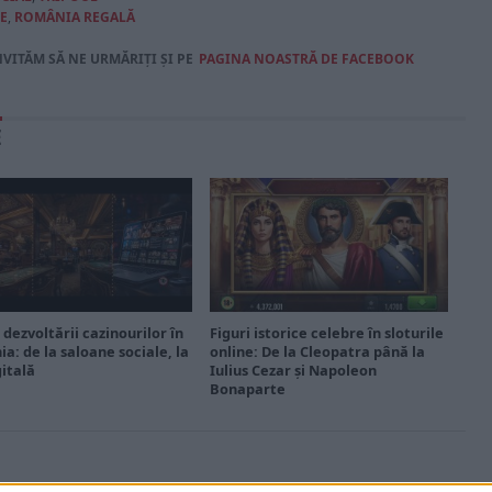
E
,
ROMÂNIA REGALĂ
NVITĂM SĂ NE URMĂRIȚI ȘI PE
PAGINA NOASTRĂ DE FACEBOOK
E
 dezvoltării cazinourilor în
Figuri istorice celebre în sloturile
a: de la saloane sociale, la
online: De la Cleopatra până la
gitală
Iulius Cezar și Napoleon
Bonaparte