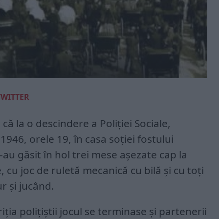
TWITTER
 că la o descindere a Poliției Sociale,
1946, orele 19, în casa soției fostului
-au găsit în hol trei mese așezate cap la
, cu joc de ruletă mecanică cu bilă și cu toți
ur și jucând.
iția polițiștii jocul se terminase și partenerii