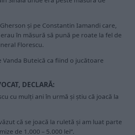
 din Sinaia unde era peste măsură de
 Gherson și pe Constantin Iamandi care,
, erau în măsură să pună pe roate la fel de
eneral Florescu.
Vanda Buteică ca fiind o jucătoare
OCAT, DECLARĂ:
u cu mulți ani în urmă și știu că joacă la
văzut că se joacă la ruletă și am luat parte
mize de 1.000 – 5.000 lei”.