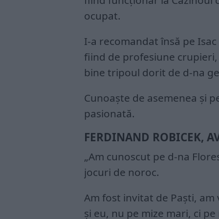
fiind funcționar la Cazinoul
ocupat.
I-a recomandat însă pe Isac
fiind de profesiune crupieri
bine tripoul dorit de d-na g
Cunoaște de asemenea și pe 
pasionată.
FERDINAND ROBICEK, AV
„Am cunoscut pe d-na Floresc
jocuri de noroc.
Am fost invitat de Paști, am 
și eu, nu pe mize mari, ci pe 