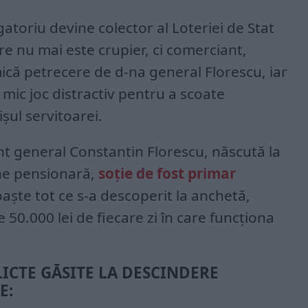
atoriu devine colector al Loteriei de Stat
re nu mai este crupier, ci comerciant,
mică petrecere de d-na general Florescu, iar
mic joc distractiv pentru a scoate
ișul servitoarei.
t general Constantin Florescu, născută la
une pensionară,
soție de fost primar
ște tot ce s-a descoperit la anchetă,
e 50.000 lei de fiecare zi în care funcționa
LICTE GĂSITE LA DESCINDERE
E: