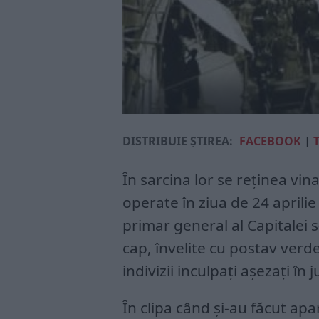
DISTRIBUIE ȘTIREA:
FACEBOOK
|
În sarcina lor se reținea vina
operate în ziua de 24 aprilie 
primar general al Capitalei s
cap, învelite cu postav verde
indivizii inculpați așezați în j
În clipa când și-au făcut apar