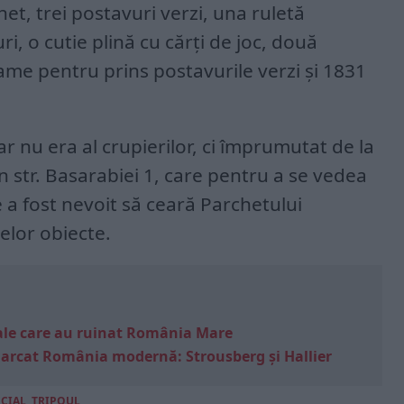
het, trei postavuri verzi, una ruletă
i, o cutie plină cu cărți de joc, două
lame pentru prins postavurile verzi și 1831
r nu era al crupierilor, ci împrumutat de la
 str. Basarabiei 1, care pentru a se vedea
e a fost nevoit să ceară Parchetului
elor obiecte.
e sale care au ruinat România Mare
marcat România modernă: Strousberg și Hallier
ECIAL
,
TRIPOUL