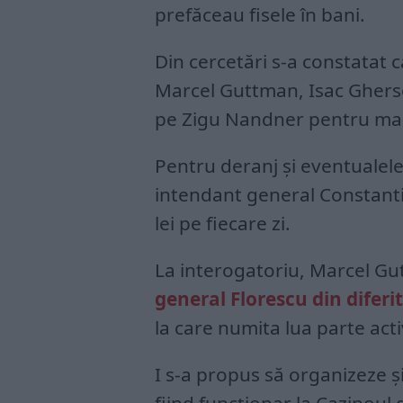
prefăceau fisele în bani.
Din cercetări s-a constatat că
Marcel Guttman, Isac Ghers
pe Zigu Nandner pentru man
Pentru deranj și eventualel
intendant general Constanti
lei pe fiecare zi.
La interogatoriu, Marcel Gu
general Florescu din diferi
la care numita lua parte acti
I s-a propus să organizeze și