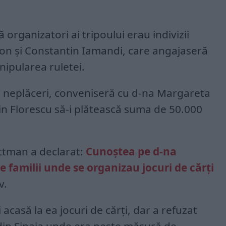
 organizatori ai tripoului erau indivizii
on și Constantin Iamandi, care angajaseră
ipularea ruletei.
e neplăceri, conveniseră cu d-na Margareta
n Florescu să-i plătească suma de 50.000
ttman a declarat:
Cunoștea pe d-na
te familii unde se organizau jocuri de cărți
v.
 acasă la ea jocuri de cărți, dar a refuzat