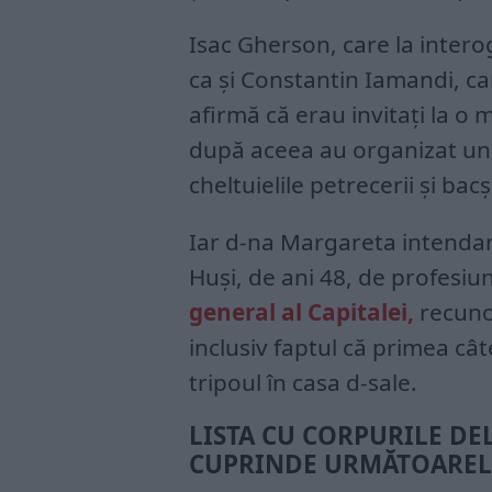
Isac Gherson, care la interog
ca și Constantin Iamandi, ca
afirmă că erau invitați la o 
după aceea au organizat un 
cheltuielile petrecerii și bacș
Iar d-na Margareta intendan
Huși, de ani 48, de profesi
general al Capitalei,
recunoa
inclusiv faptul că primea cât
tripoul în casa d-sale.
LISTA CU CORPURILE DE
CUPRINDE URMĂTOAREL