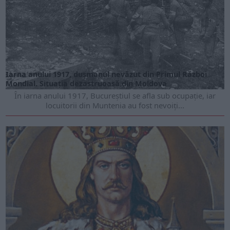
ARTICOLE ONLINE
Iarna anului 1917, dușmanul nevăzut din Primul Război
Mondial. Situația dezastruoasă din Moldova
În iarna anului 1917, Bucureștiul se afla sub ocupație, iar
locuitorii din Muntenia au fost nevoiți...