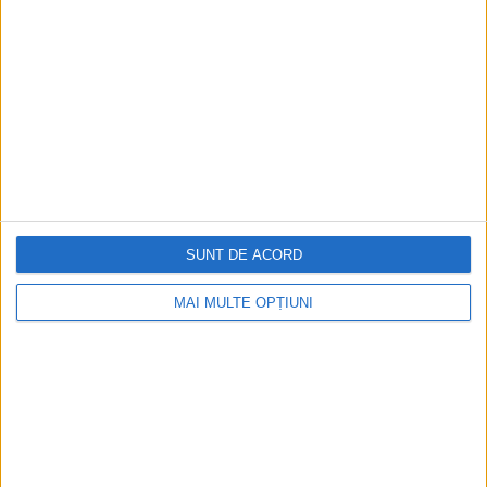
între rude sau între persoane din același...
SUNT DE ACORD
MAI MULTE OPȚIUNI
ARTICOLE ONLINE
Atestarea Basarabiei ca regiune a Moldovei istorice
Numele de Basarabia e atestat în secolul XVI pentru prima
dată. În sursele moldovenești de până...