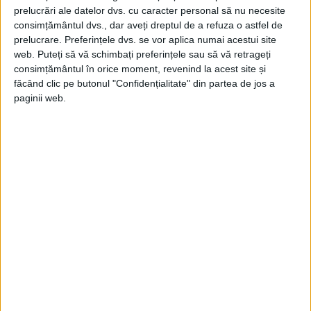
Exploatarea economică impusă de stăpânirea otomană și
prelucrări ale datelor dvs. cu caracter personal să nu necesite
tulburările religioase - persecuția celor de rit ortodox -...
consimțământul dvs., dar aveți dreptul de a refuza o astfel de
prelucrare. Preferințele dvs. se vor aplica numai acestui site
web. Puteți să vă schimbați preferințele sau să vă retrageți
consimțământul în orice moment, revenind la acest site și
făcând clic pe butonul "Confidențialitate" din partea de jos a
paginii web.
ARTICOLE ONLINE
Fost ministru bulgar al apărării: Rusia are un plan secret
pentru Bulgaria şi Moldova!
Planul secret al Rusiei pentru Ucraina a eșuat, dar sunt
absolut sigur că ei au un...