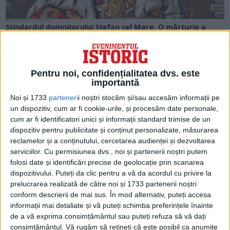
ARTICOLE ONLINE
Stindardul domnitorului Ștefan cel Mare. O mărturie a
culturii moldovenești și a puterii medievale
Stindardul lui Ștefan cel Mare (1457-1504 d.Hr.) reprezintă o
mărturie a culturii unice care s-a dezvoltat...
Pentru noi, confidențialitatea dvs. este
importantă
Noi și 1733
parteneri
i noștri stocăm și/sau accesăm informații pe
un dispozitiv, cum ar fi cookie-urile, și procesăm date personale,
cum ar fi identificatori unici și informații standard trimise de un
dispozitiv pentru publicitate și conținut personalizate, măsurarea
reclamelor și a conținutului, cercetarea audienței și dezvoltarea
serviciilor.
Cu permisiunea dvs., noi și partenerii noștri putem
folosi date și identificări precise de geolocație prin scanarea
dispozitivului. Puteți da clic pentru a vă da acordul cu privire la
prelucrarea realizată de către noi și 1733 partenerii noștri
conform descrierii de mai sus. În mod alternativ, puteți accesa
ARTICOLE ONLINE
informații mai detaliate și vă puteți schimba preferințele înainte
Cum au ajuns bulgarii și găgăuzii să își găsească
de a vă exprima consimțământul sau puteți refuza să vă dați
„libertatea în Moldova”?
consimțământul.
Vă rugăm să rețineți că este posibil ca anumite