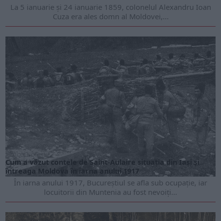
La 5 ianuarie și 24 ianuarie 1859, colonelul Alexandru Ioan
Cuza era ales domn al Moldovei,...
ARTICOLE ONLINE
Cum a văzut contele de Saint-Aulaire situația din Iași și
întreaga Moldova în iarna anului 1917
În iarna anului 1917, Bucureștiul se afla sub ocupație, iar
locuitorii din Muntenia au fost nevoiți...