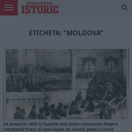
ARTICOLE
ONLINE
EDIȚII
ISTORIC
CONTUL
TIPĂRITE
PLAY
MEU
ETICHETA: "MOLDOVA"
ARTICOLE ONLINE
24 ianuarie 1859 și faptele mai puțin cunoscute despre
rezultatul firesc al unei lupte de secole pentru Unire