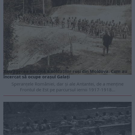
ARTICOLE ONLINE
Retragerea haotică a soldaților ruși din Moldova. Cum au
încercat să ocupe orașul Galați
Speranțele României, dar și ale Antantei, de a menține
Frontul de Est pe parcursul iernii 1917-1918...