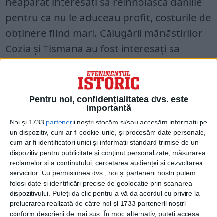
neapărat interesați sa reînnoiască daniile
pentru ca nu le aduceau profit, costurile de
obținere fiind mari. Călugării mănăstirilor
Cozia și Tismana au fost interesați sa
reînnoiască daniile domnești pentru că în
partea de apus a țării colectarea dărilor se
realiza mult mai eficient decât ân cazul
Pentru noi, confidențialitatea dvs. este
importantă
părții de răsărit a țării, cazul mănăstirii
Noi și 1733
parteneri
i noștri stocăm și/sau accesăm informații pe
Snagov care, în ciuda daniilor substanțiale,
un dispozitiv, cum ar fi cookie-urile, și procesăm date personale,
se găsește la 1530 într-o stare materială
cum ar fi identificatori unici și informații standard trimise de un
dispozitiv pentru publicitate și conținut personalizate, măsurarea
jenantă.
reclamelor și a conținutului, cercetarea audienței și dezvoltarea
serviciilor.
Cu permisiunea dvs., noi și partenerii noștri putem
folosi date și identificări precise de geolocație prin scanarea
dispozitivului. Puteți da clic pentru a vă da acordul cu privire la
prelucrarea realizată de către noi și 1733 partenerii noștri
conform descrierii de mai sus. În mod alternativ, puteți accesa