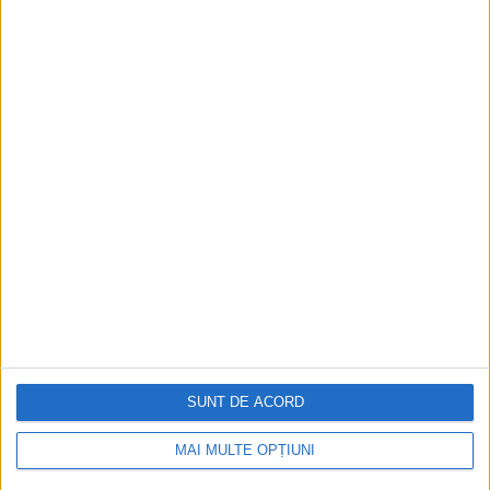
Istoria sloturilor: de la primele aparate
la sloturile online
Istoria dezvoltării cazinourilor în
România: de la saloane sociale, la era
digitală
Figuri istorice celebre în sloturile online:
De la Cleopatra până la Iulius Cezar și
Napoleon Bonaparte
Aprilie 2026
SUNT DE ACORD
MAI MULTE OPȚIUNI