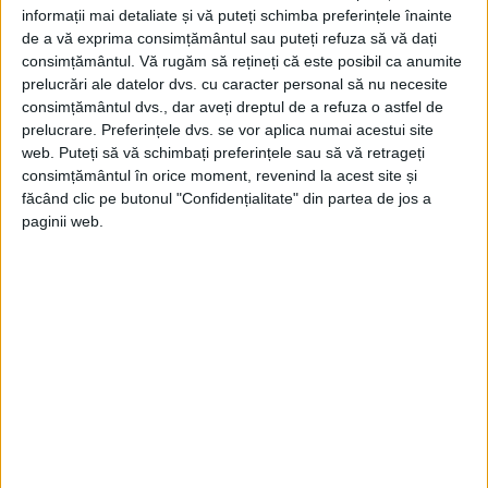
informații mai detaliate și vă puteți schimba preferințele înainte
de a vă exprima consimțământul sau puteți refuza să vă dați
consimțământul.
Vă rugăm să rețineți că este posibil ca anumite
prelucrări ale datelor dvs. cu caracter personal să nu necesite
consimțământul dvs., dar aveți dreptul de a refuza o astfel de
prelucrare. Preferințele dvs. se vor aplica numai acestui site
web. Puteți să vă schimbați preferințele sau să vă retrageți
consimțământul în orice moment, revenind la acest site și
Absența stăpânirii domnești muntene în
făcând clic pe butonul "Confidențialitate" din partea de jos a
paginii web.
partea de graniță cu
Moldova
istorică e
dovedita și de penuria de mănăstire
domnești în secolul XVI. Cel dintâi domn
muntean care a ctitorit o mănăstire în
aceasta regiune a fost Matei Basarab.
Puterea domnească nu s-a manifestat cu
adevărat în această regiune. Astfel se și
explică puținătatea documentelor, chiar