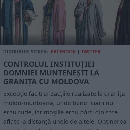
DISTRIBUIE ȘTIREA:
FACEBOOK
|
TWITTER
CONTROLUL INSTITUȚIEI
DOMNIEI MUNTENEȘTI LA
GRANIȚA CU MOLDOVA
Excepție fac tranzacțiile realizate la granița
moldo-munteană, unde beneficiarii nu
erau rude, iar moșiile erau părți din sate
aflate la distanță unele de altele. Obținerea