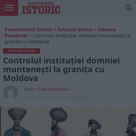
ARTICOLE
ONLINE
EDIȚII
ISTORIC
CONTUL
Evenimentul Istoric
>
Articole online
>
Geneza
TIPĂRITE
PLAY
MEU
României
>
Controlul instituției domniei muntenești la
granița cu Moldova
ARTICOLE ONLINE
Controlul instituției domniei
muntenești la granița cu
Moldova
Autor:
Tutu Alexandru
Data publicarii:
24 decembrie 2022