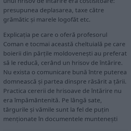
unui hrisov de întărire era costisitoare:
presupunea deplasarea, taxe către
grămătic și marele logofăt etc.
Explicația pe care o oferă profesorul
Coman e tocmai această cheltuială pe care
boierii din părțile moldovenești au preferat
să le reducă, cerând un hrisov de întărire.
Nu exista o comunicare bună între puterea
domnească și partea dinspre răsărit a țării.
Practica cererii de hrisoave de întărire nu
era împământenită. Pe lângă sate,
târgurile și vămile sunt la fel de puțin
menționate în documentele muntenești