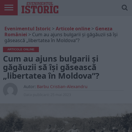
ARTICOLE
ONLINE
EDIȚII
ISTORIC
CONTUL
Evenimentul Istoric
>
Articole online
>
Geneza
TIPĂRITE
PLAY
MEU
României
>
Cum au ajuns bulgarii și găgăuzii să își
găsească „libertatea în Moldova”?
ARTICOLE ONLINE
Cum au ajuns bulgarii și
găgăuzii să își găsească
„libertatea în Moldova”?
Autor:
Barbu Cristian-Alexandru
Data publicarii:
25 mai 2023