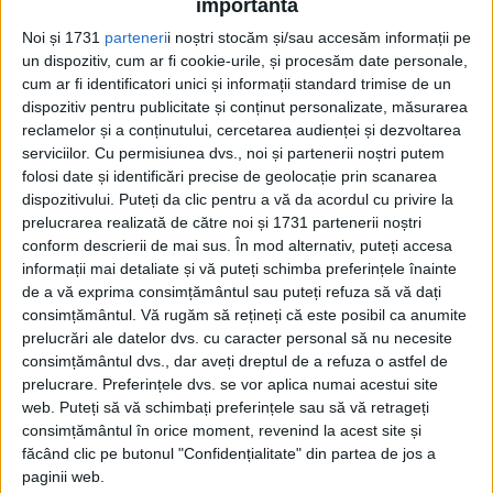
importantă
Ulterior, în anul 1819, comunitatea
Noi și 1731
parteneri
i noștri stocăm și/sau accesăm informații pe
găgăuzilor din Tomai (din raionul Leova) s-
un dispozitiv, cum ar fi cookie-urile, și procesăm date personale,
a mutat în satul Tomai din raionul Ceadîr-
cum ar fi identificatori unici și informații standard trimise de un
dispozitiv pentru publicitate și conținut personalizate, măsurarea
Lunga.
reclamelor și a conținutului, cercetarea audienței și dezvoltarea
serviciilor.
Cu permisiunea dvs., noi și partenerii noștri putem
folosi date și identificări precise de geolocație prin scanarea
dispozitivului. Puteți da clic pentru a vă da acordul cu privire la
prelucrarea realizată de către noi și 1731 partenerii noștri
conform descrierii de mai sus. În mod alternativ, puteți accesa
informații mai detaliate și vă puteți schimba preferințele înainte
de a vă exprima consimțământul sau puteți refuza să vă dați
consimțământul.
Vă rugăm să rețineți că este posibil ca anumite
prelucrări ale datelor dvs. cu caracter personal să nu necesite
consimțământul dvs., dar aveți dreptul de a refuza o astfel de
prelucrare. Preferințele dvs. se vor aplica numai acestui site
web. Puteți să vă schimbați preferințele sau să vă retrageți
consimțământul în orice moment, revenind la acest site și
Din nefericire, mișcările populației în
făcând clic pe butonul "Confidențialitate" din partea de jos a
paginii web.
regiunea Bugeac până în 1812 sunt extrem