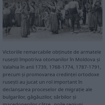
Victoriile remarcabile obținute de armatele
rusești împotriva otomanilor în Moldova și
Valahia în anii 1739, 1768-1774, 1787-1791,
precum și promovarea credinței ortodoxe
rusești au jucat un rol important în
declanșarea proceselor de migrație ale
bulgarilor, găgăuzilor, sârbilor și
macedonenilor către „noile regiuni