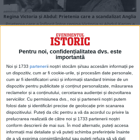
ARTICOLE ONLINE
Regina Victoria și Abdul: Prietenia care a scandalizat Anglia
Prietenia care a înflorit între regina Victoria și Abdul Karim a
scandalizat curtea regală, care a...
Pentru noi, confidențialitatea dvs. este
importantă
Noi și 1733
parteneri
i noștri stocăm și/sau accesăm informații pe
un dispozitiv, cum ar fi cookie-urile, și procesăm date personale,
cum ar fi identificatori unici și informații standard trimise de un
dispozitiv pentru publicitate și conținut personalizate, măsurarea
reclamelor și a conținutului, cercetarea audienței și dezvoltarea
serviciilor.
Cu permisiunea dvs., noi și partenerii noștri putem
folosi date și identificări precise de geolocație prin scanarea
dispozitivului. Puteți da clic pentru a vă da acordul cu privire la
ARTICOLE ONLINE
prelucrarea realizată de către noi și 1733 partenerii noștri
Dovezi ale relațiilor Indo-Romane întinse pe parcursul a
conform descrierii de mai sus. În mod alternativ, puteți accesa
sute de ani
informații mai detaliate și vă puteți schimba preferințele înainte
Imperiul Roman se întindea din teritoriile sale peste Marea
de a vă exprima consimțământul sau puteți refuza să vă dați