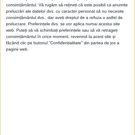
Mediterană, Europa, Nordul Africii și Vestul Asiei,...
consimțământul.
Vă rugăm să rețineți că este posibil ca anumite
prelucrări ale datelor dvs. cu caracter personal să nu necesite
consimțământul dvs., dar aveți dreptul de a refuza o astfel de
prelucrare. Preferințele dvs. se vor aplica numai acestui site
web. Puteți să vă schimbați preferințele sau să vă retrageți
consimțământul în orice moment, revenind la acest site și
făcând clic pe butonul "Confidențialitate" din partea de jos a
paginii web.
ARTICOLE ONLINE
Moartea brutală a lui Mahatma Gandhi. „Glasul” unității
Indiei a fost ucis în fața a mii de oameni
Asasinarea lui Mahatma Gandhi, la 30 ianuarie 1948, a șocat
întreaga lume. Cu doar un an...