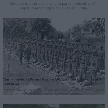
Descoperirea conductei vine ca parte a celei de-a 10-a
săpături arheologice de la Keeladi, India.
ARTICOLE ONLINE
Cum a modelat Primul Război Mondial lupta Indiei pentru
libertate?
Marele Război, așa cum a fost cunoscut, avea să redefinească
restul secolului XX. Războiul avea să...