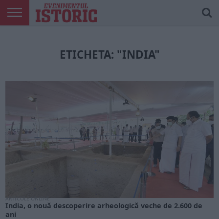
ARTICOLE
ONLINE
EDIȚII
ISTORIC
CONTUL
TIPĂRITE
PLAY
MEU
ETICHETA: "INDIA"
ARTICOLE ONLINE
India, o nouă descoperire arheologică veche de 2.600 de
ani