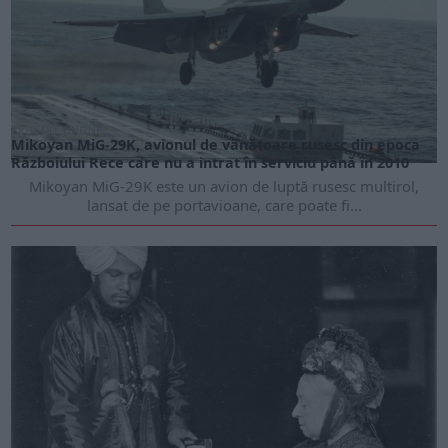
ARTICOLE ONLINE
Mikoyan MiG-29K, avionul de vânătoare rusesc din epoca
Războiului Rece care nu a intrat în serviciu până în 2010
Mikoyan MiG-29K este un avion de luptă rusesc multirol,
lansat de pe portavioane, care poate fi...