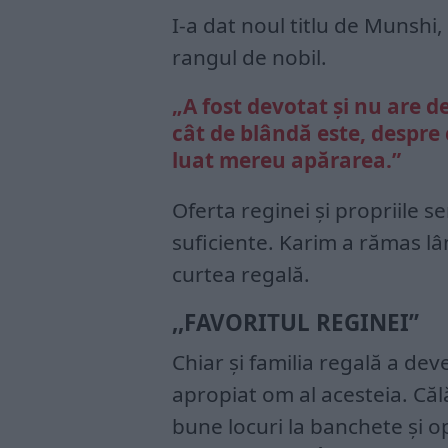
I-a dat noul titlu de Munshi,
rangul de nobil.
„A fost devotat și nu are d
cât de blândă este, despre 
luat mereu apărarea.”
Oferta reginei și propriile s
suficiente. Karim a rămas l
curtea regală.
,,FAVORITUL REGINEI”
Chiar și familia regală a de
apropiat om al acesteia. Că
bune locuri la banchete și 