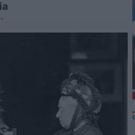
ia
ru