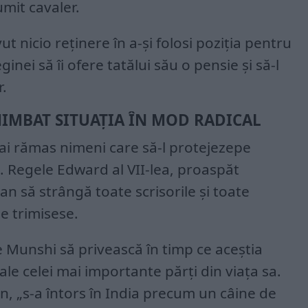
umit cavaler.
 nicio reținere în a-și folosi poziția pentru
eginei să îi ofere tatălui său o pensie și să-l
r.
IMBAT SITUAȚIA ÎN MOD RADICAL
ai rămas nimeni care să-l protejezepe
e. Regele Edward al VII-lea, proaspăt
ian să strângă toate scrisorile și toate
le trimisese.
e Munshi să privească în timp ce aceștia
ale celei mai importante părți din viața sa.
n, „s-a întors în India precum un câine de