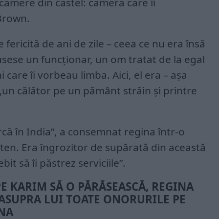
camere din castel: camera care îi
Brown.
fericită de ani de zile – ceea ce nu era însă
 fusese un funcționar, un om tratat de la egal
 care îi vorbeau limba. Aici, el era – așa
 „un călător pe un pământ străin și printre
că în India”, a consemnat regina într-o
ten. Era îngrozitor de supărată din această
t să îi păstrez serviciile”.
PE KARIM SĂ O PĂRĂSEASCĂ, REGINA
 ASUPRA LUI TOATE ONORURILE PE
INA