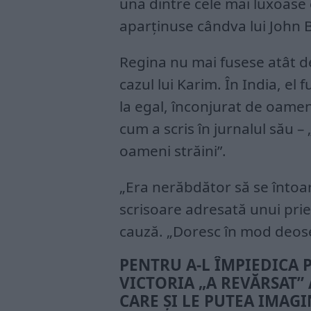
una dintre cele mai luxoase 
aparținuse cândva lui John 
Regina nu mai fusese atât de 
cazul lui Karim. În India, el
la egal, înconjurat de oameni
cum a scris în jurnalul său –
oameni străini”.
„Era nerăbdător să se întoar
scrisoare adresată unui prie
cauză. „Doresc în mod deosebi
PENTRU A-L ÎMPIEDICA 
VICTORIA „A REVĂRSAT”
CARE ȘI LE PUTEA IMAG