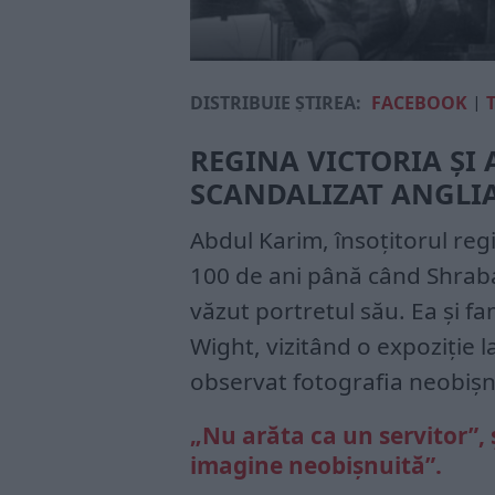
DISTRIBUIE ȘTIREA:
FACEBOOK
|
REGINA VICTORIA ȘI 
SCANDALIZAT ANGLI
Abdul Karim, însoțitorul reg
100 de ani până când Shraba
văzut portretul său. Ea și fa
Wight, vizitând o expoziție l
observat fotografia neobișn
„Nu arăta ca un servitor”, 
imagine neobișnuită”.