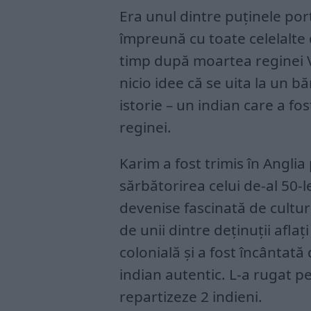
Era unul dintre puținele por
împreună cu toate celelalte d
timp după moartea reginei 
nicio idee că se uita la un b
istorie – un indian care a fo
reginei.
Karim a fost trimis în Anglia 
sărbătorirea celui de-al 50-
devenise fascinată de cultu
de unii dintre deținuții aflaț
colonială și a fost încântată
indian autentic. L-a rugat pe
repartizeze 2 indieni.