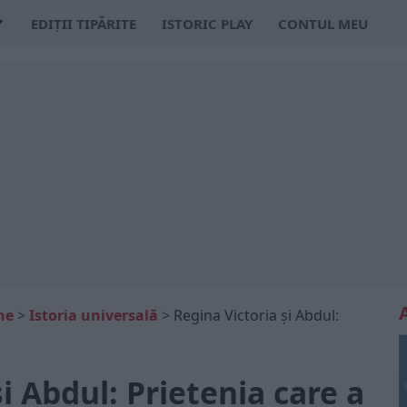
EDIȚII TIPĂRITE
ISTORIC PLAY
CONTUL MEU
ne
>
Istoria universală
>
Regina Victoria și Abdul:
i Abdul: Prietenia care a