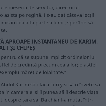
pre meseria de servitor, directorul
 o asista pe regină. I s-au dat câteva lecții
rimis în cealaltă parte a lumii, sperând să
se.
TĂ APROAPE INSTANTANEU DE KARIM.
ALT ȘI CHIPEȘ
entru că se supune implicit ordinelor lui
tfel de credință precum cea a lor; o astfel
 exemplu măreț de loialitate.”
Abdul Karim să-i facă curry și să o învețe să
ta în camera ei și îl punea să îi descrie viața
ti despre țara sa. Ba chiar l-a mutat într-