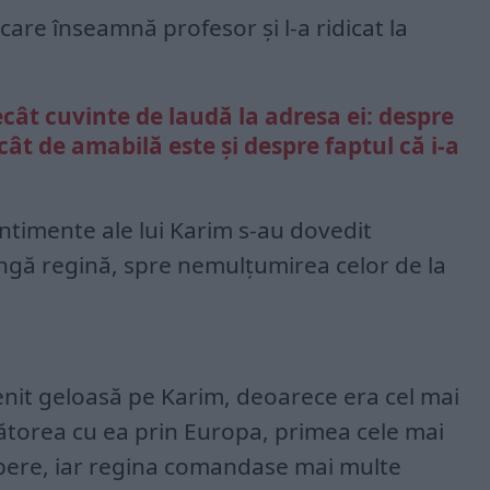
 care înseamnă profesor și l-a ridicat la
ecât cuvinte de laudă la adresa ei: despre
cât de amabilă este și despre faptul că i-a
entimente ale lui Karim s-au dovedit
ângă regină, spre nemulțumirea celor de la
venit geloasă pe Karim, deoarece era cel mai
lătorea cu ea prin Europa, primea cele mai
opere, iar regina comandase mai multe