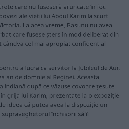
trete care nu fuseseră aruncate în foc
ovezi ale vieții lui Abdul Karim la scurt
Victoria. La acea vreme, Basunu nu avea
ărbat care fusese șters în mod deliberat din
st cândva cel mai apropiat confident al
pentru a lucra ca servitor la Jubileul de Aur,
lea an de domnie al Reginei. Aceasta
ra indiană după ce văzuse covoare țesute
i în grija lui Karim, prezentate la o expoziție
 de ideea că putea avea la dispoziție un
 supraveghetorul închisorii să îi