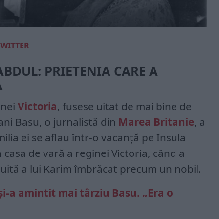
TWITTER
ABDUL: PRIETENIA CARE A
A
inei
Victoria
, fusese uitat de mai bine de
ni Basu, o jurnalistă din
Marea Britanie
, a
milia ei se aflau într-o vacanță pe Insula
a casa de vară a reginei Victoria, când a
uită a lui Karim îmbrăcat precum un nobil.
și-a amintit mai târziu Basu. „Era o