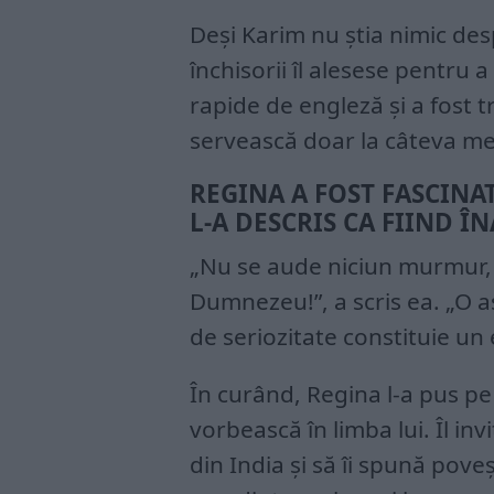
Deși Karim nu știa nimic des
închisorii îl alesese pentru a
rapide de engleză și a fost t
servească doar la câteva me
REGINA A FOST FASCINA
L-A DESCRIS CA FIIND ÎN
„Nu se aude niciun murmur, p
Dumnezeu!”, a scris ea. „O as
de seriozitate constituie un
În curând, Regina l-a pus pe 
vorbească în limba lui. Îl invi
din India și să îi spună poveș