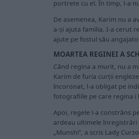
portrete cu el. În timp, l-a n
De asemenea, Karim nu a avut
a-și ajuta familia. I-a cerut r
ajute pe fostul său angajato
MOARTEA REGINEI A SCH
Când regina a murit, nu a m
Karim de furia curții englez
încoronat, l-a obligat pe ind
fotografiile pe care regina i 
Apoi, regele l-a constrâns p
ardeau ultimele înregistrări 
„Munshi”, a scris Lady Curzo