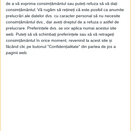
de a vă exprima consimțământul sau puteți refuza să vă dați
La aproximativ 2.000 de ani de la distrugerea celui de-al
consimțământul.
Vă rugăm să rețineți că este posibil ca anumite
Doilea Templu și de la incendierea...
prelucrări ale datelor dvs. cu caracter personal să nu necesite
consimțământul dvs., dar aveți dreptul de a refuza o astfel de
prelucrare. Preferințele dvs. se vor aplica numai acestui site
web. Puteți să vă schimbați preferințele sau să vă retrageți
consimțământul în orice moment, revenind la acest site și
făcând clic pe butonul "Confidențialitate" din partea de jos a
paginii web.
ARTICOLE ONLINE
Arheologii au descoperit dovezi ale distrugerii romane
făcute asupra Ierusalimului după Marea Revoltă
Arheologii de la Autoritatea Israeliană pentru Antichități (IAA)
au găsit dovezi ale distrugerii romane provocate asupra...