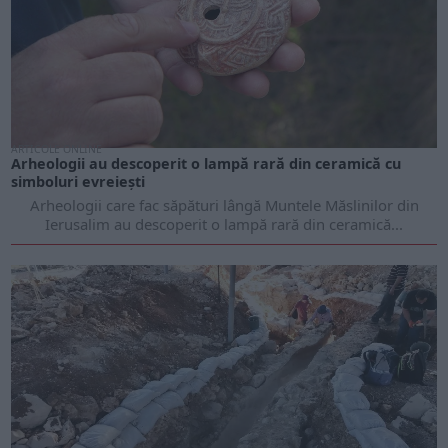
ARTICOLE ONLINE
Arheologii au descoperit o lampă rară din ceramică cu
simboluri evreiești
Arheologii care fac săpături lângă Muntele Măslinilor din
Ierusalim au descoperit o lampă rară din ceramică...