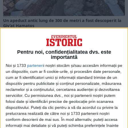
ARTICOLE ONLINE
Un apeduct antic lung de 300 de metri a fost descoperit la
Giv’at Hamatos
Arheologii de la Autoritatea Israeliană pentru Antichități au
descoperit o secțiune mare din apeductul superior care...
Pentru noi, confidențialitatea dvs. este
importantă
Noi și 1733
parteneri
i noștri stocăm și/sau accesăm informații pe
un dispozitiv, cum ar fi cookie-urile, și procesăm date personale,
cum ar fi identificatori unici și informații standard trimise de un
dispozitiv pentru publicitate și conținut personalizate, măsurarea
reclamelor și a conținutului, cercetarea audienței și dezvoltarea
serviciilor.
Cu permisiunea dvs., noi și partenerii noștri putem
folosi date și identificări precise de geolocație prin scanarea
dispozitivului. Puteți da clic pentru a vă da acordul cu privire la
prelucrarea realizată de către noi și 1733 partenerii noștri
ARTICOLE ONLINE
conform descrierii de mai sus. În mod alternativ, puteți accesa
Noi dovezi identificate de arheologii israelieni cu privire la
informații mai detaliate și vă puteți schimba preferințele înainte
distrugerea celui de-al Doilea Templu din Cetatea lui David