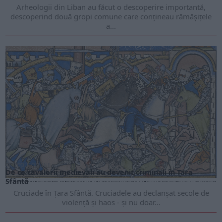
Arheologii din Liban au făcut o descoperire importantă,
descoperind două gropi comune care conțineau rămășițele
a...
ARTICOLE ONLINE
De ce cavalerii medievali au devenit criminali în Țara
Sfântă
Cruciade în Țara Sfântă. Cruciadele au declanșat secole de
violență și haos - și nu doar...