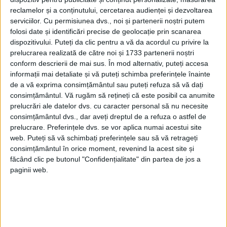
reclamelor și a conținutului, cercetarea audienței și dezvoltarea
Lampa de pe Muntele Măslinilor este una
serviciilor.
Cu permisiunea dvs., noi și partenerii noștri putem
folosi date și identificări precise de geolocație prin scanarea
dintre puținele urme materiale ale unei
dispozitivului. Puteți da clic pentru a vă da acordul cu privire la
prezențe evreiești în jurul Ierusalimului în
prelucrarea realizată de către noi și 1733 partenerii noștri
conform descrierii de mai sus. În mod alternativ, puteți accesa
secolele III-V d.Hr.”, a adăugat Chernin.
informații mai detaliate și vă puteți schimba preferințele înainte
de a vă exprima consimțământul sau puteți refuza să vă dați
consimțământul.
Vă rugăm să rețineți că este posibil ca anumite
prelucrări ale datelor dvs. cu caracter personal să nu necesite
consimțământul dvs., dar aveți dreptul de a refuza o astfel de
prelucrare. Preferințele dvs. se vor aplica numai acestui site
web. Puteți să vă schimbați preferințele sau să vă retrageți
consimțământul în orice moment, revenind la acest site și
făcând clic pe butonul "Confidențialitate" din partea de jos a
paginii web.