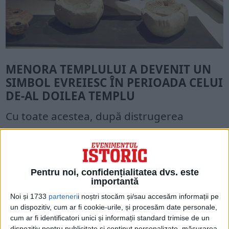
MENORA TEMPLULUI A DEVENIT UN
SIMBOL EVREIESC ÎN PERIOADA CELUI
DE-AL DOILEA TEMPLU
Cu toate acestea, după distrugerea
Templului, imaginea menorei a devenit un
simbol important în memoria colectivă
evreiască, atât în Israel, cât și în diaspora.
Pentru noi, confidențialitatea dvs. este
importantă
„După ce împăratul roman Hadrian a
Noi și 1733
parteneri
i noștri stocăm și/sau accesăm informații pe
înăbușit rebeliunea Bar Kochba în anul 135
un dispozitiv, cum ar fi cookie-urile, și procesăm date personale,
cum ar fi identificatori unici și informații standard trimise de un
d.Hr., evreii au fost expulzați din oraș.
dispozitiv pentru publicitate și conținut personalizate, măsurarea