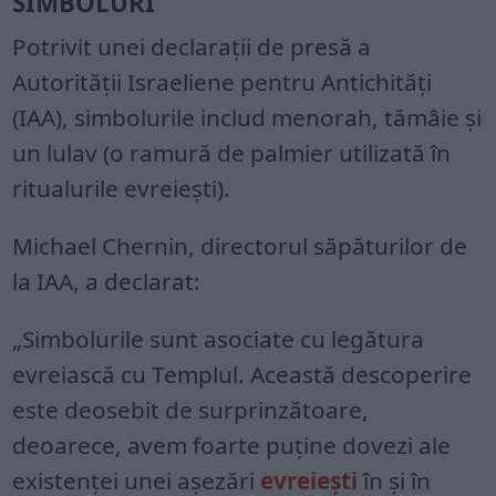
SIMBOLURI
Potrivit unei declarații de presă a
Autorității Israeliene pentru Antichități
(IAA), simbolurile includ menorah, tămâie și
un lulav (o ramură de palmier utilizată în
ritualurile evreiești).
Michael Chernin, directorul săpăturilor de
la IAA, a declarat:
„Simbolurile sunt asociate cu legătura
evreiască cu Templul. Această descoperire
este deosebit de surprinzătoare,
deoarece, avem foarte puține dovezi ale
existenței unei așezări
evreiești
în și în