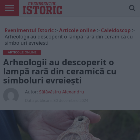
ARTICOLE
ONLINE
EDIȚII
ISTORIC
CONTUL
Evenimentul Istoric
>
Articole online
>
Caleidoscop
>
TIPĂRITE
PLAY
MEU
Arheologii au descoperit o lampă rară din ceramică cu
simboluri evreiești
ARTICOLE ONLINE
Arheologii au descoperit o
lampă rară din ceramică cu
simboluri evreiești
Autor:
Sălăvăstru Alexandru
Data publicarii:
30 decembrie 2024