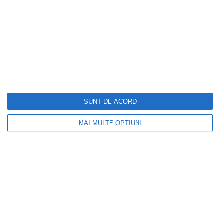
la sloturile online
Istoria dezvoltării cazinourilor în
România: de la saloane sociale, la era
digitală
Figuri istorice celebre în sloturile online:
SUNT DE ACORD
De la Cleopatra până la Iulius Cezar și
Napoleon Bonaparte
MAI MULTE OPȚIUNI
Aprilie 2026