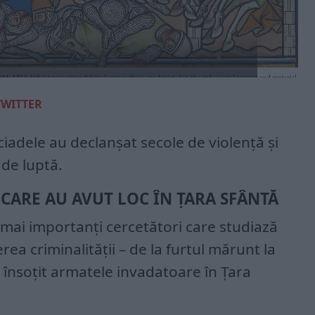
TWITTER
ciadele au declanșat secole de violență și
 de luptă.
 CARE AU AVUT LOC ÎN ȚARA SFÂNTĂ
i mai importanți cercetători care studiază
rea criminalității – de la furtul mărunt la
 însoțit armatele invadatoare în Țara