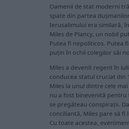
Oamenii de stat moderni trăi
spate din partea dușmanilor l
Ierusalimului era similară, î
Miles de Plancy, un nobil pu
Putea fi nepoliticos. Putea f
puțin în ochii colegilor săi 
Miles a devenit regent în iu
conducea statul cruciat din 
Miles la unul dintre cele mai
nu a fost binevenită pentru fa
se pregăteau conspirații. Da
conciliantă, Miles pare să fi l
Cu toate acestea, eveniment