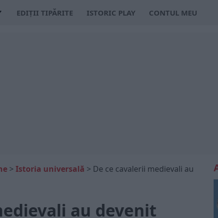
EDIȚII TIPĂRITE
ISTORIC PLAY
CONTUL MEU
ne
>
Istoria universală
>
De ce cavalerii medievali au
medievali au devenit