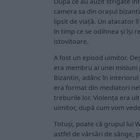
După ce au auzit strigăte înfi
camera sa din orașul bizant
lipsit de viață. Un atacator 
în timp ce se odihnea și își r
istovitoare.
A fost un episod uimitor. Deș
era membru al unei misiuni 
Bizantin, adânc în interiorul
era format din mediatori ne
treburile lor. Violența era ul
uimitor, după cum vom vedea
Totuși, poate că grupul lui W
astfel de vărsări de sânge, 