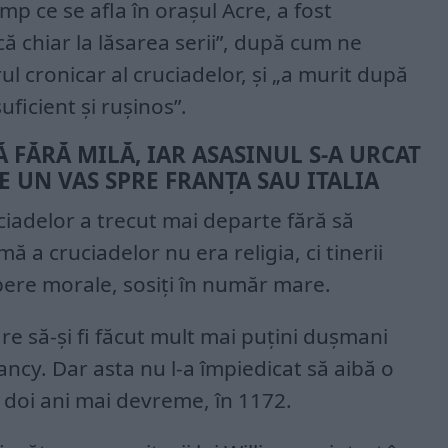
timp ce se afla în orașul Acre, a fost
că chiar la lăsarea serii”, după cum ne
ul cronicar al cruciadelor, și „a murit după
uficient și rușinos”.
 FĂRĂ MILĂ, IAR ASASINUL S-A URCAT
E UN VAS SPRE FRANȚA SAU ITALIA
uciadelor a trecut mai departe fără să
 a cruciadelor nu era religia, ci tinerii
epere morale, sosiți în număr mare.
re să-și fi făcut mult mai puțini dușmani
ancy. Dar asta nu l-a împiedicat să aibă o
u doi ani mai devreme, în 1172.