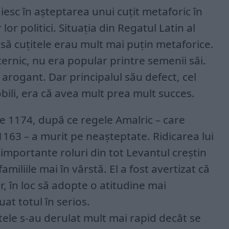
esc în așteptarea unui cuțit metaforic în
or politici. Situația din Regatul Latin al
nsă cuțitele erau mult mai puțin metaforice.
ternic, nu era popular printre semenii săi.
i arogant. Dar principalul său defect, cel
nobili, era că avea mult prea mult succes.
lie 1174, după ce regele Amalric – care
1163 – a murit pe neașteptate. Ridicarea lui
 importante roluri din tot Levantul creștin
miliile mai în vârstă. El a fost avertizat că
r, în loc să adopte o atitudine mai
uat totul în serios.
ele s-au derulat mult mai rapid decât se