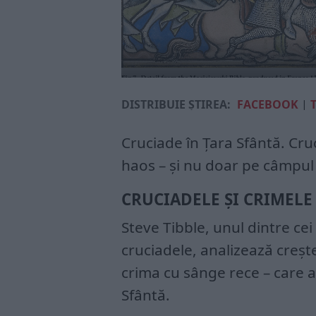
DISTRIBUIE ȘTIREA:
FACEBOOK
|
Cruciade în Țara Sfântă. Cru
haos – și nu doar pe câmpul
CRUCIADELE ȘI CRIMELE
Steve Tibble, unul dintre ce
cruciadele, analizează crește
crima cu sânge rece – care a
Sfântă.