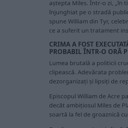
aștepta Miles. Într-o zi, „în 
înjunghiat pe o stradă publi
spune William din Tyr, celebr
ce a suferit un tratament ins
CRIMA A FOST EXECUTATĂ
PROBABIL ÎNTR-O ORĂ P
Lumea brutală a politicii cr
clipească. Adevărata problemă
dezorganizați și lipsiți de r
Episcopul William de Acre pa
decât ambițiosul Miles de Pl
soartă la fel de groaznică c