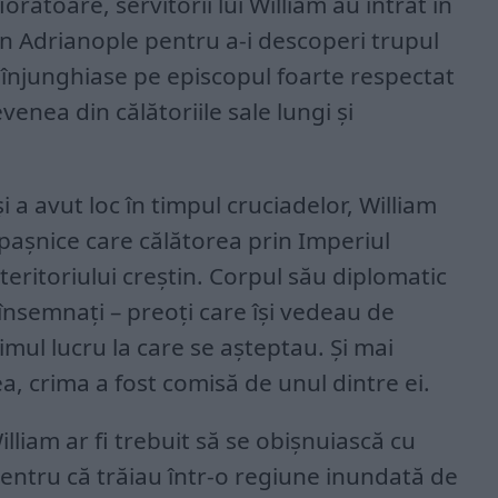
orătoare, servitorii lui William au intrat în
in Adrianople pentru a-i descoperi trupul
îl înjunghiase pe episcopul foarte respectat
evenea din călătoriile sale lungi și
i a avut loc în timpul cruciadelor, William
pașnice care călătorea prin Imperiul
 teritoriului creștin. Corpul său diplomatic
însemnați – preoți care își vedeau de
timul lucru la care se așteptau. Și mai
, crima a fost comisă de unul dintre ei.
illiam ar fi trebuit să se obișnuiască cu
pentru că trăiau într-o regiune inundată de