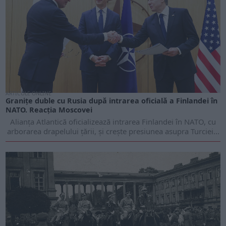
ARTICOLE ONLINE
Granițe duble cu Rusia după intrarea oficială a Finlandei în
NATO. Reacția Moscovei
Alianța Atlantică oficializează intrarea Finlandei în NATO, cu
arborarea drapelului țării, și crește presiunea asupra Turciei...