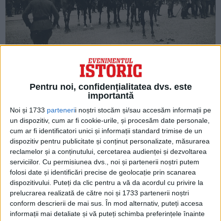
ARTICOLE ONLINE
În urmă cu un secol, rușii și polonezii s-au luptat pentru
Ucraina!
Ucraina nu s-a bucurat mult timp de independență.
Pentru noi, confidențialitatea dvs. este
importantă
Noi și 1733
parteneri
i noștri stocăm și/sau accesăm informații pe
un dispozitiv, cum ar fi cookie-urile, și procesăm date personale,
cum ar fi identificatori unici și informații standard trimise de un
dispozitiv pentru publicitate și conținut personalizate, măsurarea
reclamelor și a conținutului, cercetarea audienței și dezvoltarea
serviciilor.
Cu permisiunea dvs., noi și partenerii noștri putem
folosi date și identificări precise de geolocație prin scanarea
dispozitivului. Puteți da clic pentru a vă da acordul cu privire la
prelucrarea realizată de către noi și 1733 partenerii noștri
conform descrierii de mai sus. În mod alternativ, puteți accesa
ARTICOLE ONLINE
informații mai detaliate și vă puteți schimba preferințele înainte
Antony Blinken este rezervat în privința recuperării