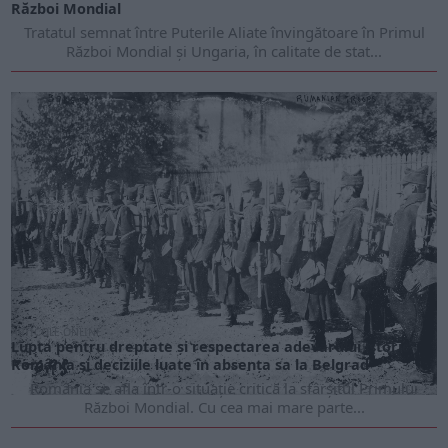
Război Mondial
Tratatul semnat între Puterile Aliate învingătoare în Primul
Război Mondial și Ungaria, în calitate de stat...
ARTICOLE ONLINE
Lupta pentru dreptate și respectarea adevărului istoric:
România și deciziile luate în absența sa la Belgrad
România se afla într-o situație critică la sfârșitul Primului
Război Mondial. Cu cea mai mare parte...