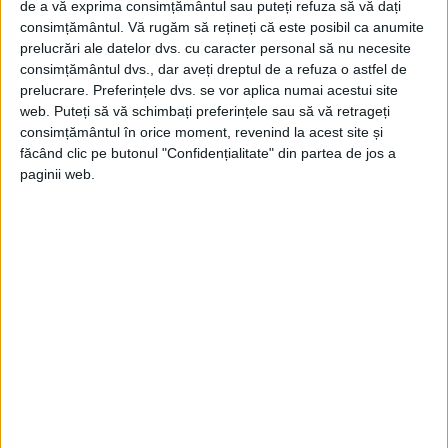
de a vă exprima consimțământul sau puteți refuza să vă dați
peninsulei Crimeea: „Vor exista teritorii care trebuie
consimțământul.
Vă rugăm să rețineți că este posibil ca anumite
recâștigate prin alte mijloace!”
prelucrări ale datelor dvs. cu caracter personal să nu necesite
Zilele trecute, şeful diplomaţiei americane Antony Blinken a
consimțământul dvs., dar aveți dreptul de a refuza o astfel de
întredeschis uşa unor posibile negocieri pe tema granițelor...
prelucrare. Preferințele dvs. se vor aplica numai acestui site
web. Puteți să vă schimbați preferințele sau să vă retrageți
consimțământul în orice moment, revenind la acest site și
făcând clic pe butonul "Confidențialitate" din partea de jos a
paginii web.
ARTICOLE ONLINE
Rusia acuză SUA că a încălcat un tratat pentru prevenirea
incidentelor dintre cele două mari superputeri!
Dronele moderne sunt considerate arme, ceea ce înseamnă
că sunt o țintă militară legitimă pentru Rusia....