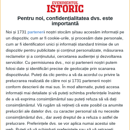
Pentru noi, confidențialitatea dvs. este
importantă
Noi și 1731
parteneri
i noștri stocăm și/sau accesăm informații pe
un dispozitiv, cum ar fi cookie-urile, și procesăm date personale,
cum ar fi identificatori unici și informații standard trimise de un
dispozitiv pentru publicitate și conținut personalizate, măsurarea
reclamelor și a conținutului, cercetarea audienței și dezvoltarea
serviciilor.
Cu permisiunea dvs., noi și partenerii noștri putem
folosi date și identificări precise de geolocație prin scanarea
În ceea ce privește alegerile din Turcia din
dispozitivului. Puteți da clic pentru a vă da acordul cu privire la
iunie, Erdoğan, al cărui partid nu are o
prelucrarea realizată de către noi și 1731 partenerii noștri
conform descrierii de mai sus. În mod alternativ, puteți accesa
susținere majoritară, își propune să
informații mai detaliate și vă puteți schimba preferințele înainte
de a vă exprima consimțământul sau puteți refuza să vă dați
smulgă câteva voturi de la partidele
consimțământul.
Vă rugăm să rețineți că este posibil ca anumite
naționaliste.
prelucrări ale datelor dvs. cu caracter personal să nu necesite
consimțământul dvs., dar aveți dreptul de a refuza o astfel de
„Această oportunitate îi poate fi oferită
prelucrare. Preferințele dvs. se vor aplica numai acestui site
web. Puteți să vă schimbați preferințele sau să vă retrageți