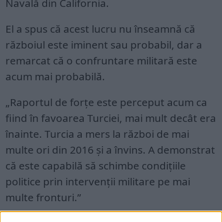
Navală din California.
El a spus că acest lucru nu înseamnă că
războiul este iminent sau probabil, dar a
remarcat că o confruntare militară este
acum mai probabilă.
„Raportul de forțe este perceput acum ca
fiind în favoarea Turciei, mai mult decât era
înainte. Turcia a mers la război de mai
multe ori din 2016 și a învins. A demonstrat
că este capabilă să schimbe condițiile
politice prin intervenții militare pe mai
multe fronturi.”