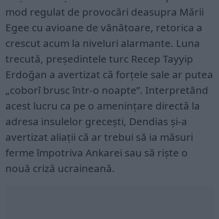
mod regulat de provocări deasupra Mării
Egee cu avioane de vânătoare, retorica a
crescut acum la niveluri alarmante. Luna
trecută, președintele turc Recep Tayyip
Erdoğan a avertizat că forțele sale ar putea
„coborî brusc într-o noapte”. Interpretând
acest lucru ca pe o amenințare directă la
adresa insulelor grecești, Dendias și-a
avertizat aliații că ar trebui să ia măsuri
ferme împotriva Ankarei sau să riște o
nouă criză ucraineană.