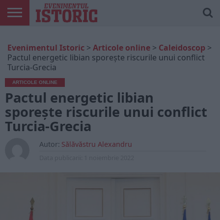
ARTICOLE
ONLINE
EDIȚII
ISTORIC
CONTUL
Evenimentul Istoric
>
Articole online
>
Caleidoscop
>
TIPĂRITE
PLAY
MEU
Pactul energetic libian sporește riscurile unui conflict
Turcia-Grecia
ARTICOLE ONLINE
Pactul energetic libian
sporește riscurile unui conflict
Turcia-Grecia
Autor:
Sălăvăstru Alexandru
Data publicarii:
1 noiembrie 2022