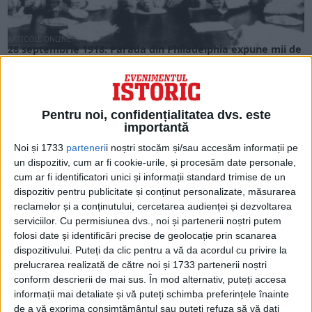
ARTICOLE ONLINE
28 septembrie 1918: Parada din Philadelphia expune mii de
oameni la gripa spaniolă
La 28 septembrie 1918, o paradă a Liberty Loan din
Philadelphia provoacă o epidemie uriașă de...
Pentru noi, confidențialitatea dvs. este
importantă
Noi și 1733
parteneri
i noștri stocăm și/sau accesăm informații pe
un dispozitiv, cum ar fi cookie-urile, și procesăm date personale,
cum ar fi identificatori unici și informații standard trimise de un
dispozitiv pentru publicitate și conținut personalizate, măsurarea
reclamelor și a conținutului, cercetarea audienței și dezvoltarea
serviciilor.
Cu permisiunea dvs., noi și partenerii noștri putem
folosi date și identificări precise de geolocație prin scanarea
dispozitivului. Puteți da clic pentru a vă da acordul cu privire la
prelucrarea realizată de către noi și 1733 partenerii noștri
conform descrierii de mai sus. În mod alternativ, puteți accesa
ARTICOLE ONLINE
informații mai detaliate și vă puteți schimba preferințele înainte
Strania „epidemie” care a grăbit retragerea SUA din
Vietnam: „Fragmentează-ți șeful!”
de a vă exprima consimțământul sau puteți refuza să vă dați