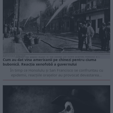
ARTICOLE ONLINE
Cum au dat vina americanii pe chinezi pentru ciuma
bubonică. Reacția xenofobă a guvernului
În timp ce Honolulu și San Francisco se confruntau cu
epidemii, reacțiile orașelor au provocat devastarea...