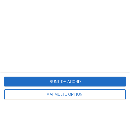
Pandemia de gripă A (H3N2), constatată la jumătatea anului
1968 în Hong Kong, a făcut înconjurul...
SUNT DE ACORD
ARTICOLE ONLINE
Iohannis a anunțat ce se întâmplă cu elevii, studenții și
MAI MULTE OPȚIUNI
românii peste 65 de ani
Persoanele de peste 65 de ani pot, de luni, să iasă din casă în
două intervale...