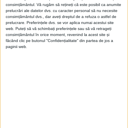
consimțământul.
Vă rugăm să rețineți că este posibil ca anumite
Pe 20 aprilie 1971, Pentagonul dă publicității cifre care
confirmă că așa-numitele incidente de „fragging” sunt...
prelucrări ale datelor dvs. cu caracter personal să nu necesite
consimțământul dvs., dar aveți dreptul de a refuza o astfel de
prelucrare. Preferințele dvs. se vor aplica numai acestui site
web. Puteți să vă schimbați preferințele sau să vă retrageți
consimțământul în orice moment, revenind la acest site și
făcând clic pe butonul "Confidențialitate" din partea de jos a
paginii web.
ARTICOLE ONLINE
Carantina, în Decameronul lui Boccacio
Carantina a devenit, în secolul al XIV-lea, în timpul marii
epidemii de ciumă, o practică profilactică...