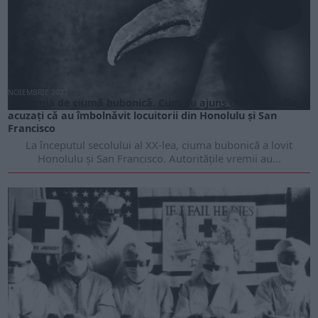
NOIEMBRIE 2022
Epidemia de ciumă bubonică. Cum au ajuns chinezii să fie
acuzați că au îmbolnăvit locuitorii din Honolulu și San
Francisco
La începutul secolului al XX-lea, ciuma bubonică a lovit
Honolulu și San Francisco. Autoritățile vremii au...