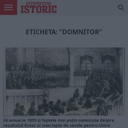
ARTICOLE
ONLINE
EDIȚII
ISTORIC
CONTUL
TIPĂRITE
PLAY
MEU
ETICHETA: "DOMNITOR"
ARTICOLE ONLINE
24 ianuarie 1859 și faptele mai puțin cunoscute despre
rezultatul firesc al unei lupte de secole pentru Unire