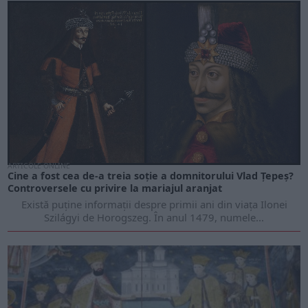
ARTICOLE ONLINE
Cine a fost cea de-a treia soție a domnitorului Vlad Țepeș?
Controversele cu privire la mariajul aranjat
Există puține informații despre primii ani din viața Ilonei
Szilágyi de Horogszeg. În anul 1479, numele...