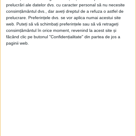
familiile de boieri de margine
prelucrări ale datelor dvs. cu caracter personal să nu necesite
Primii boieri buzoieni atestați sunt în vremea lui Dan al II-lea,
consimțământul dvs., dar aveți dreptul de a refuza o astfel de
în număr de patru. Mari...
prelucrare. Preferințele dvs. se vor aplica numai acestui site
web. Puteți să vă schimbați preferințele sau să vă retrageți
consimțământul în orice moment, revenind la acest site și
făcând clic pe butonul "Confidențialitate" din partea de jos a
paginii web.
ARTICOLE ONLINE
Antidinasticii: Primii cinci ani ai lui Carol I în România
Domnia lui Carol I nu a fost de la început stabilă. Primii cinci
ai lui Carol...