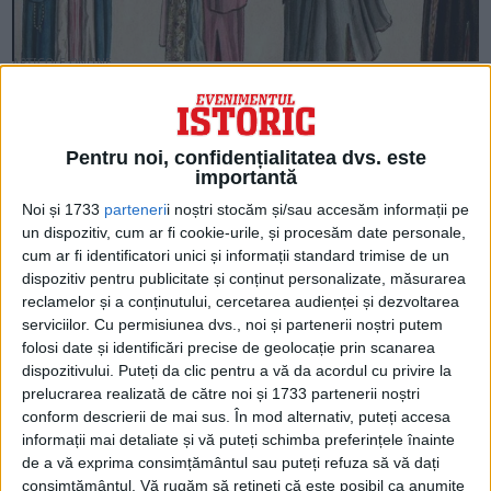
ARTICOLE ONLINE
Boierii Mehedinți, decisivi pentru lupta tronului din Țara
Românească. Cum au influențat politica internă timp de
zeci de ani
Boierii mehedinți sunt atestați pentru prima dată în 1482 ca
Pentru noi, confidențialitatea dvs. este
susținători ai lui Vlad Călugărul în...
importantă
Noi și 1733
parteneri
i noștri stocăm și/sau accesăm informații pe
un dispozitiv, cum ar fi cookie-urile, și procesăm date personale,
cum ar fi identificatori unici și informații standard trimise de un
dispozitiv pentru publicitate și conținut personalizate, măsurarea
reclamelor și a conținutului, cercetarea audienței și dezvoltarea
serviciilor.
Cu permisiunea dvs., noi și partenerii noștri putem
folosi date și identificări precise de geolocație prin scanarea
dispozitivului. Puteți da clic pentru a vă da acordul cu privire la
prelucrarea realizată de către noi și 1733 partenerii noștri
conform descrierii de mai sus. În mod alternativ, puteți accesa
informații mai detaliate și vă puteți schimba preferințele înainte
de a vă exprima consimțământul sau puteți refuza să vă dați
ARTICOLE ONLINE
consimțământul.
Vă rugăm să rețineți că este posibil ca anumite
De la conflict intern la stat: Instituția domniei valahe și