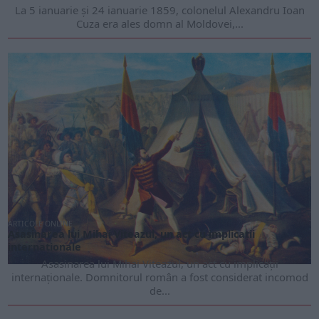
La 5 ianuarie și 24 ianuarie 1859, colonelul Alexandru Ioan
Cuza era ales domn al Moldovei,...
ARTICOLE ONLINE
Asasinarea lui Mihai Viteazul, un act cu implicații
internaționale
Asasinarea lui Mihai Viteazul, un act cu implicații
internaționale. Domnitorul român a fost considerat incomod
de...