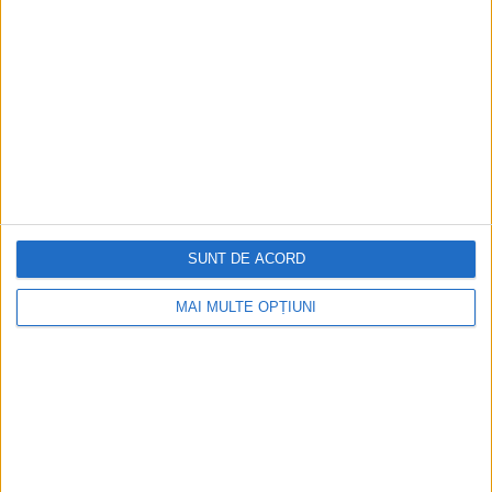
SUNT DE ACORD
ARTICOLE ONLINE
Titulatura lui Mircea cel Bătrân
MAI MULTE OPȚIUNI
În funcție de auditoriul căruia i se adresa, domnitorul își
modifica titulatura, alți factori care au...