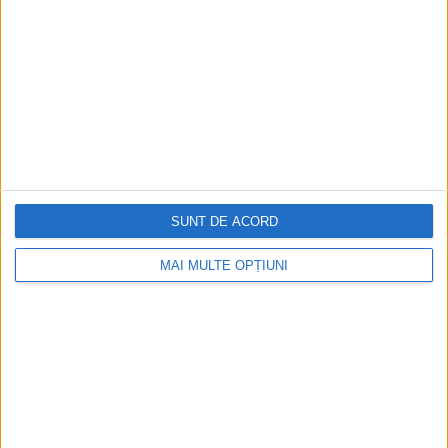
De la Cleopatra până la Iulius Cezar și
Napoleon Bonaparte
Aprilie 2026
SUNT DE ACORD
MAI MULTE OPȚIUNI