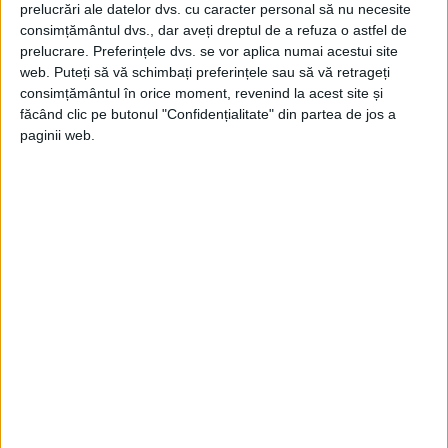
mărfurile muntene, făcând din principat
prelucrări ale datelor dvs. cu caracter personal să nu necesite
consimțământul dvs., dar aveți dreptul de a refuza o astfel de
unul dintre cele mai prospere state din
prelucrare. Preferințele dvs. se vor aplica numai acestui site
web. Puteți să vă schimbați preferințele sau să vă retrageți
Balcani.
consimțământul în orice moment, revenind la acest site și
făcând clic pe butonul "Confidențialitate" din partea de jos a
paginii web.
Deși reușise să fie confirmat pe viață în
domnie (1699) și reconfirmat în 1703,
domnul a lucrat în permanență să-și