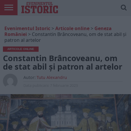
ARTICOLE
ONLINE
EDIȚII
ISTORIC
CONTUL
Evenimentul Istoric
>
Articole online
>
Geneza
TIPĂRITE
PLAY
MEU
României
>
Constantin Brâncoveanu, om de stat abil și
patron al artelor
ARTICOLE ONLINE
Constantin Brâncoveanu, om
de stat abil și patron al artelor
Autor:
Tutu Alexandru
Data publicarii:
7 februarie 2023