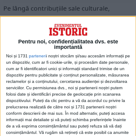
Pe lângă contribuțiile sale culturale,
Brâncoveanu a fost un om de stat abil care
a întărit poziția Țării Românești în regiune.
A cultivat relații bune cu Imperiul Otoman
Pentru noi, confidențialitatea dvs. este
și cu alte state învecinate. De asemenea, a
importantă
reformat administrația țării, eficientizând
Noi și 1731
parteneri
i noștri stocăm și/sau accesăm informații pe
un dispozitiv, cum ar fi cookie-urile, și procesăm date personale,
birocrația acesteia. Unul dintre factorii
cum ar fi identificatori unici și informații standard trimise de un
cheie în bogăția și succesul lui
dispozitiv pentru publicitate și conținut personalizate, măsurarea
reclamelor și a conținutului, cercetarea audienței și dezvoltarea
Brâncoveanu a fost controlul strategic al
serviciilor.
Cu permisiunea dvs., noi și partenerii noștri putem
rutelor comerciale.
folosi date și identificări precise de geolocație prin scanarea
dispozitivului. Puteți da clic pentru a vă da acordul cu privire la
prelucrarea realizată de către noi și 1731 partenerii noștri
A încurajat comerțul și a înființat o clasă de
conform descrierii de mai sus. În mod alternativ, puteți accesa
negustori puternică în
Țara Românească
.
informații mai detaliate și vă puteți schimba preferințele înainte
de a vă exprima consimțământul sau puteți refuza să vă dați
De asemenea, a deschis noi piețe pentru
consimțământul.
Vă rugăm să rețineți că este posibil ca anumite