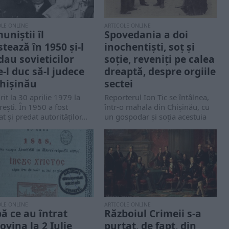
OLE ONLINE
ARTICOLE ONLINE
uniștii îl
Spovedania a doi
stează în 1950 și-l
inochentiști, soț și
dau sovieticilor
soție, reveniți pe calea
e-l duc să-l judece
dreaptă, despre orgiile
Chișinău
sectei
it la 30 aprilie 1979 la
Reporterul Ion Tic se întâlnea,
eşti. În 1950 a fost
într-o mahala din Chișinău, cu
at şi predat autorităţilor...
un gospodar și soția acestuia
care,...
OLE ONLINE
ARTICOLE ONLINE
ă ce au întrat
Războiul Crimeii s-a
ovina la 2 Iulie
purtat, de fapt, din