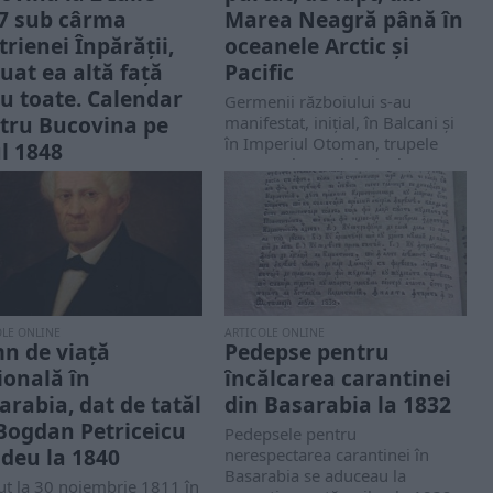
7 sub cârma
Marea Neagră până în
trienei Înpărății,
oceanele Arctic și
luat ea altă față
Pacific
ru toate. Calendar
Germenii războiului s-au
tru Bucovina pe
manifestat, iniţial, în Balcani şi
în Imperiul Otoman, trupele
l 1848
armate ale ţarului Nicolae...
ndar pentru Bucovina pe
1848, de la nașterea
ului și Mântuitorului
u Iisus Hristos, carele...
OLE ONLINE
ARTICOLE ONLINE
n de viață
Pedepse pentru
ională în
încălcarea carantinei
arabia, dat de tatăl
din Basarabia la 1832
 Bogdan Petriceicu
Pedepsele pentru
deu la 1840
nerespectarea carantinei în
Basarabia se aduceau la
ut la 30 noiembrie 1811 în