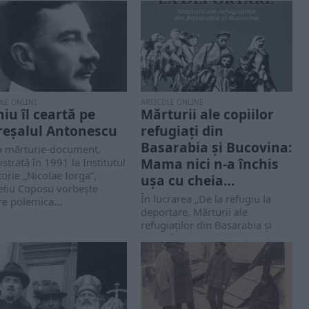
OLE ONLINE
ARTICOLE ONLINE
iu îl ceartă pe
Mărturii ale copiilor
eșalul Antonescu
refugiați din
Basarabia și Bucovina:
-o mărturie-document,
Mama nici n-a închis
istrată în 1991 la Institutul
torie „Nicolae Iorga”,
ușa cu cheia…
eliu Coposu vorbește
În lucrarea „De la refugiu la
e polemica...
deportare. Mărturii ale
refugiaților din Basarabia și
Bucovina”, Fundația
Academia...