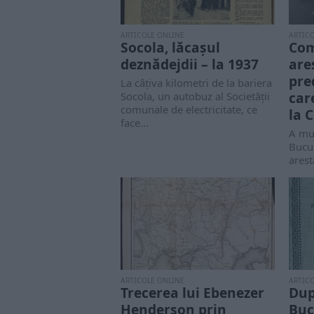
ARTICOLE ONLINE
ARTIC
Socola, lăcașul
Com
deznădejdii – la 1937
are
pre
La câțiva kilometri de la bariera
car
Socola, un autobuz al Societății
comunale de electricitate, ce
la 
face...
A mur
Bucur
arest
ARTICOLE ONLINE
ARTIC
Trecerea lui Ebenezer
Dup
Henderson prin
Buc