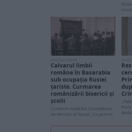
Miziu
Ucra
fost 
ARTICOLE ONLINE
ARTIC
Calvarul limbii
Res
române în Basarabia
cer
sub ocupația Rusiei
Pri
țariste. Curmarea
dup
românizării bisericii şi
Cri
şcolii
„Peti
Porți
Conform hotărârii Comitetului
Moldo
de Miniştri al Rusiei „Cu privire
Besa
la instituirea școlilor în
regiunea Basarabia”, din...