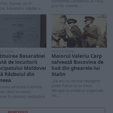
cunoștința cetățenilor, la 1832,
rînți, Șumsk, azi în
prin foi volante....
ina, Alexandru Hâjdău a
un...
OLE ONLINE
ARTICOLE ONLINE
tituirea Basarabiei
Maiorul Valeriu Carp
ută de locuitorii
salvează Bucovina de
ncipatului Moldovei
Sud din ghearele lui
ă Războiul din
Stalin
meea
„De aici nu ne mai retragem,
peste Putna nu se trece.
țiunea adresată Sublimei
Mergeți la unități și organizați-
 de cătră locuitorii
vă...
vei în obiectul restituărei
rabiei
MORE POSTS