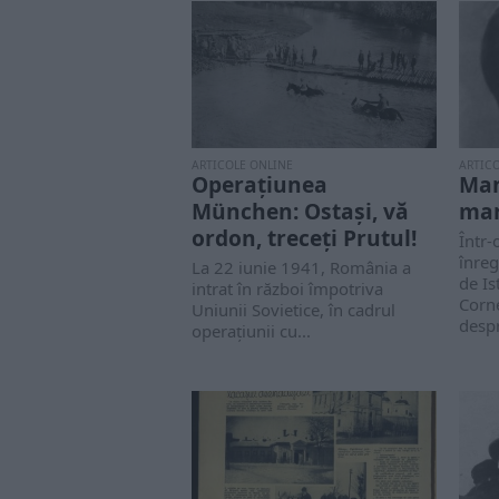
ARTICOLE ONLINE
ARTIC
Operațiunea
Man
München: Ostaşi, vă
mar
ordon, treceţi Prutul!
Într
înreg
La 22 iunie 1941, România a
de Is
intrat în război împotriva
Corn
Uniunii Sovietice, în cadrul
despr
operaţiunii cu...