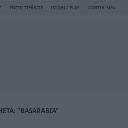
EDIȚII TIPĂRITE
ISTORIC PLAY
CONTUL MEU
HETA: "BASARABIA"