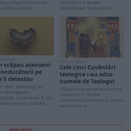
ică se aflau monumente
descrisă ca o femeie
, edificii politice...
impunătoare, înarmată cu...
OLE ONLINE
ARTICOLE ONLINE
 scăpau atenienii
Cele cinci Cuvântări
conducătorii pe
teologice i-au adus
e îi detestau
numele de Teologul
ii 1960, arheologii au
Sfântul Grigorie de Nazianz s-a
 o descoperire
născut într-o familie
rcabilă: aproximativ 8.500
aristocratică la Arianz, în partea
letine de vot, probabil...
de sud-vest a...
MORE POSTS