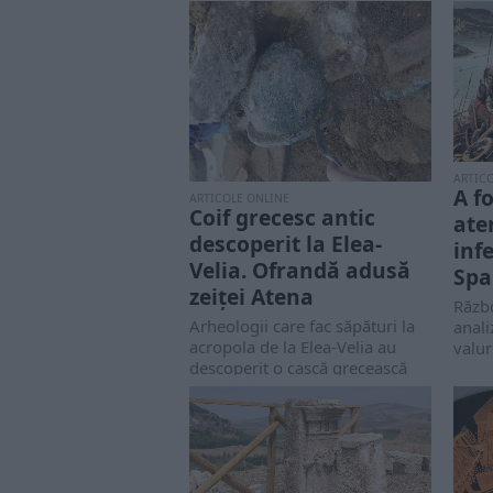
ARTIC
A f
ARTICOLE ONLINE
Coif grecesc antic
ate
descoperit la Elea-
inf
Velia. Ofrandă adusă
Spa
zeiței Atena
Războ
Arheologii care fac săpături la
anali
acropola de la Elea-Velia au
valur
descoperit o cască grecească
bine conservată.