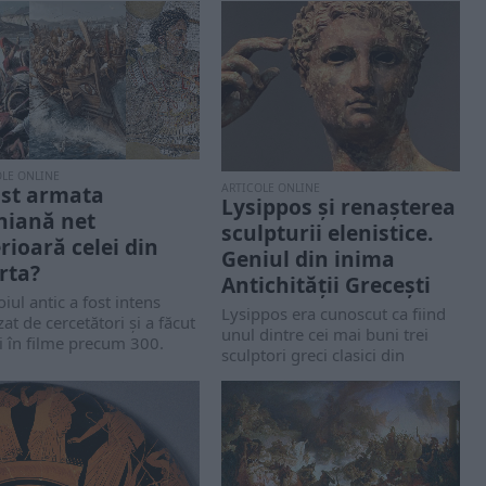
OLE ONLINE
ARTICOLE ONLINE
ost armata
Lysippos și renașterea
niană net
sculpturii elenistice.
erioară celei din
Geniul din inima
rta?
Antichității Grecești
iul antic a fost intens
Lysippos era cunoscut ca fiind
zat de cercetători și a făcut
unul dintre cei mai buni trei
i în filme precum 300.
sculptori greci clasici din
secolul...