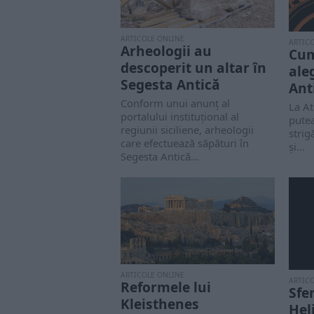
ARTICOLE ONLINE
ARTIC
Arheologii au
Cum
descoperit un altar în
ale
Segesta Antică
Ant
Conform unui anunț al
La At
portalului instituțional al
putea
regiunii siciliene, arheologii
strig
care efectuează săpături în
și...
Segesta Antică...
ARTICOLE ONLINE
ARTIC
Reformele lui
Sfe
Kleisthenes
Hel