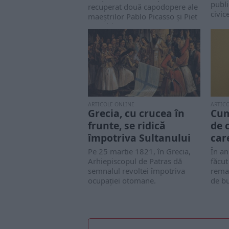
publ
recuperat două capodopere ale
civice
maeștrilor Pablo Picasso și Piet
Mondrian,...
ARTICOLE ONLINE
ARTIC
Grecia, cu crucea în
Cum
frunte, se ridică
de 
împotriva Sultanului
car
Pe 25 martie 1821, în Grecia,
În an
Arhiepiscopul de Patras dă
făcut
semnalul revoltei împotriva
rema
ocupației otomane.
de bu