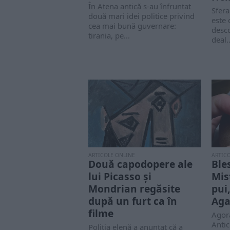
În Atena antică s-au înfruntat
Sfera
două mari idei politice privind
este
cea mai bună guvernare:
desc
tirania, pe...
deal..
ARTICOLE ONLINE
ARTIC
Două capodopere ale
Ble
lui Picasso și
Mis
Mondrian regăsite
pui,
după un furt ca în
Aga
filme
Agora
Antic
Poliția elenă a anunțat că a