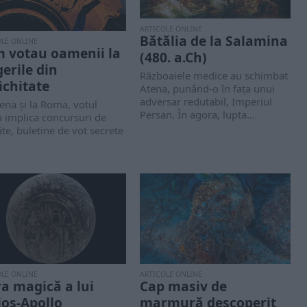
ARTICOLE ONLINE
Bătălia de la Salamina
OLE ONLINE
 votau oamenii la
(480. a.Ch)
gerile din
Războaiele medice au schimbat
ichitate
Atena, punând-o în fața unui
adversar redutabil, Imperiul
ena și la Roma, votul
Persan. În agora, lupta...
 implica concursuri de
ăte, buletine de vot secrete
OLE ONLINE
ARTICOLE ONLINE
ra magică a lui
Cap masiv de
ios-Apollo
marmură descoperit