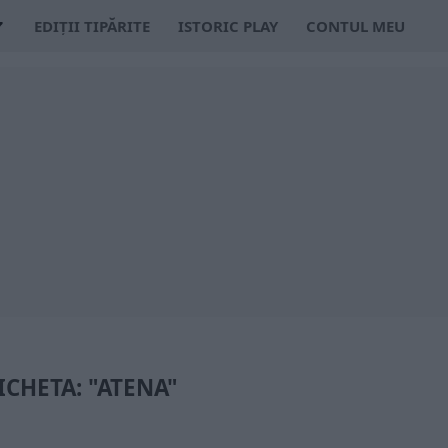
EDIȚII TIPĂRITE
ISTORIC PLAY
CONTUL MEU
ICHETA: "ATENA"