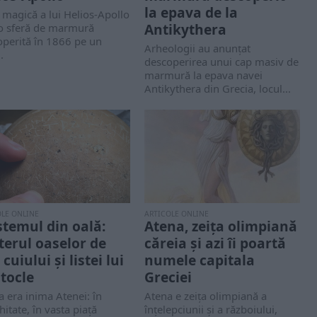
la epava de la
 magică a lui Helios-Apollo
Antikythera
 o sferă de marmură
operită în 1866 pe un
Arheologii au anunțat
.
descoperirea unui cap masiv de
marmură la epava navei
Antikythera din Grecia, locul...
OLE ONLINE
ARTICOLE ONLINE
stemul din oală:
Atena, zeița olimpiană
terul oaselor de
căreia și azi îi poartă
 cuiului și listei lui
numele capitala
tocle
Greciei
 era inima Atenei: în
Atena e zeița olimpiană a
hitate, în vasta piață
înțelepciunii și a războiului,