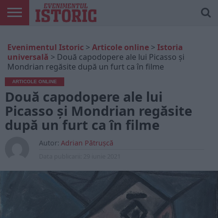
ARTICOLE
ONLINE
EDIȚII
ISTORIC
CONTUL
Evenimentul Istoric
>
Articole online
>
Istoria
TIPĂRITE
PLAY
MEU
universală
>
Două capodopere ale lui Picasso și
Mondrian regăsite după un furt ca în filme
ARTICOLE ONLINE
Două capodopere ale lui
Picasso și Mondrian regăsite
după un furt ca în filme
Autor:
Adrian Pătrușcă
Data publicarii:
29 iunie 2021