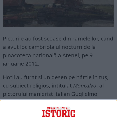
Picturile au fost scoase din ramele lor, când
a avut loc cambriolajul nocturn de la
pinacoteca națională a Atenei, pe 9
ianuarie 2012.
Hoții au furat și un desen pe hârtie în tuș,
cu subiect religios, intitulat
Moncalvo
, al
pictorului manierist italian Guglielmo
Caccia (1568-1625).
La vremea respectivă, în 1912, poliția a