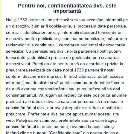
Pentru noi, confidențialitatea dvs. este
estimat că spargerea a durat circa 7
importantă
minute.
Noi și 1733
parteneri
i noștri stocăm și/sau accesăm informații pe
un dispozitiv, cum ar fi cookie-urile, și procesăm date personale,
Raportul întocmit de poliție a arătat că
cum ar fi identificatori unici și informații standard trimise de un
dispozitiv pentru publicitate și conținut personalizate, măsurarea
sistemul de securitate nu mai fusese
reclamelor și a conținutului, cercetarea audienței și dezvoltarea
verificat și modernizat din anul 2000. Mai
serviciilor.
Cu permisiunea dvs., noi și partenerii noștri putem
folosi date și identificări precise de geolocație prin scanarea
multe zone din muzeu se aflau în afara
dispozitivului. Puteți da clic pentru a vă da acordul cu privire la
razelor de acces ale camerelor de
prelucrarea realizată de către noi și 1733 partenerii noștri
conform descrierii de mai sus. În mod alternativ, puteți accesa
supraveghere și alarmele aveau defecțiuni.
informații mai detaliate și vă puteți schimba preferințele înainte
de a vă exprima consimțământul sau puteți refuza să vă dați
consimțământul.
Vă rugăm să rețineți că este posibil ca anumite
prelucrări ale datelor dvs. cu caracter personal să nu necesite
consimțământul dvs., dar aveți dreptul de a refuza o astfel de
prelucrare. Preferințele dvs. se vor aplica numai acestui site
web. Puteți să vă schimbați preferințele sau să vă retrageți
consimțământul în orice moment, revenind la acest site și
făcând clic pe butonul "Confidențialitate" din partea de jos a