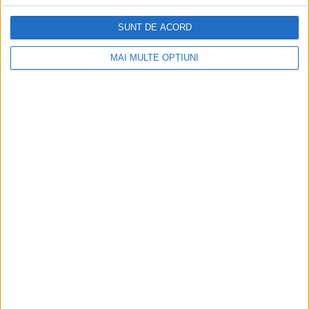
la sloturile online
SUNT DE ACORD
MAI MULTE OPȚIUNI
Istoria dezvoltării cazinourilor în
România: de la saloane sociale, la era
digitală
Figuri istorice celebre în sloturile online:
De la Cleopatra până la Iulius Cezar și
Napoleon Bonaparte
Aprilie 2026