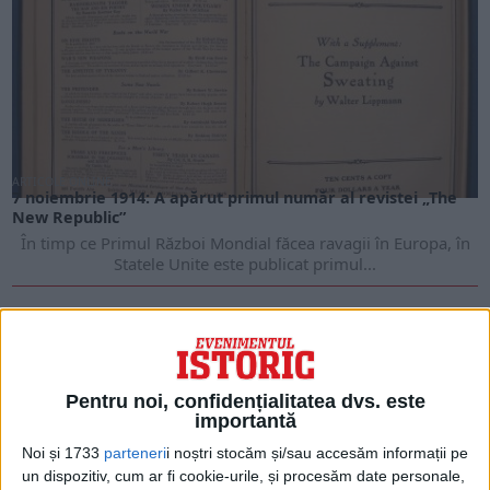
ARTICOLE ONLINE
7 noiembrie 1914: A apărut primul număr al revistei „The
New Republic”
În timp ce Primul Război Mondial făcea ravagii în Europa, în
Statele Unite este publicat primul...
Pentru noi, confidențialitatea dvs. este
importantă
Noi și 1733
parteneri
i noștri stocăm și/sau accesăm informații pe
un dispozitiv, cum ar fi cookie-urile, și procesăm date personale,