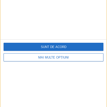
ARTICOLE ONLINE
Pacifistul care a aruncat Statele Unite în război
Pe 3 februarie 1924, murea Thomas Woodrow Wilson, al 28-
lea președinte al Statelor Unite, cel care...
SUNT DE ACORD
MAI MULTE OPȚIUNI
ARTICOLE ONLINE
Un program în 14 puncte pentru o lume în război
Pe 8 ianuarie 1918, în Senatul american, președintele
Thomas Woodrow Wilson reia și dezvoltă un discurs...