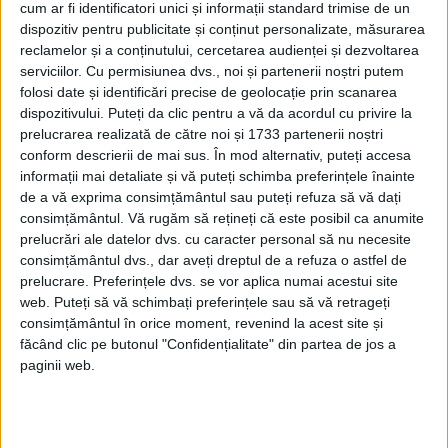
cum ar fi identificatori unici și informații standard trimise de un
dispozitiv pentru publicitate și conținut personalizate, măsurarea
reclamelor și a conținutului, cercetarea audienței și dezvoltarea
serviciilor.
Cu permisiunea dvs., noi și partenerii noștri putem
ARTICOLE ONLINE
Cum a fost pusă în aplicare Prohibiția? Legea Volstead care
folosi date și identificări precise de geolocație prin scanarea
a trecut peste veto-ul președintelui Woodrow Wilson
dispozitivului. Puteți da clic pentru a vă da acordul cu privire la
Congresul adoptă Legea Volstead peste veto-ul președintelui
prelucrarea realizată de către noi și 1733 partenerii noștri
Woodrow Wilson, la 28 octombrie 1919.
conform descrierii de mai sus. În mod alternativ, puteți accesa
informații mai detaliate și vă puteți schimba preferințele înainte
de a vă exprima consimțământul sau puteți refuza să vă dați
consimțământul.
Vă rugăm să rețineți că este posibil ca anumite
prelucrări ale datelor dvs. cu caracter personal să nu necesite
consimțământul dvs., dar aveți dreptul de a refuza o astfel de
prelucrare. Preferințele dvs. se vor aplica numai acestui site
web. Puteți să vă schimbați preferințele sau să vă retrageți
consimțământul în orice moment, revenind la acest site și
făcând clic pe butonul "Confidențialitate" din partea de jos a
paginii web.
ARTICOLE ONLINE
Germania îi trimite o telegramă președintelui Wilson prin