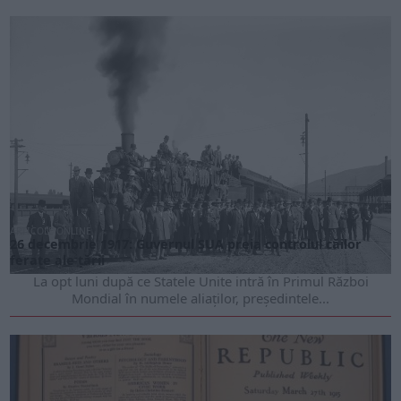
ARTICOLE ONLINE
26 decembrie 1917: Guvernul SUA preia controlul căilor
ferate ale țării
La opt luni după ce Statele Unite intră în Primul Război
Mondial în numele aliaților, președintele...