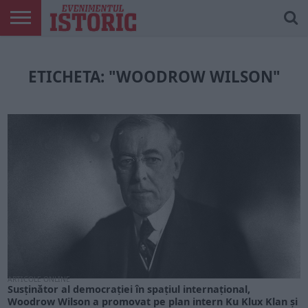
ARTICOLE
ONLINE
EDIȚII
ISTORIC
CONTUL
TIPĂRITE
PLAY
MEU
ETICHETA: "WOODROW WILSON"
ARTICOLE ONLINE
Susținător al democrației în spațiul internațional,
Woodrow Wilson a promovat pe plan intern Ku Klux Klan și