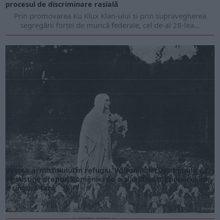
procesul de discriminare rasială
Prin promovarea Ku Klux Klan-ului și prin supravegherea
segregării forței de muncă federale, cel de-al 28-lea...
ARTICOLE ONLINE
Vestea armistițiului în refugiu. Wilson a declarat public că
va susține dreptul României de a-și unifica tot poporul într-
o singură țară
Armistițiul dintre Imperiul German și puterile Antantei a fost
semnat la 11 noiembrie 1918, la ora...