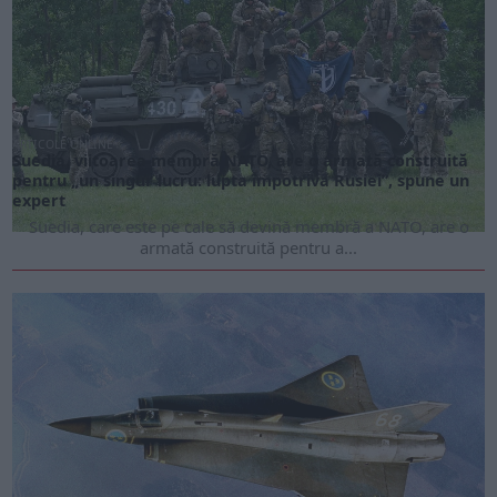
ARTICOLE ONLINE
Suedia, viitoarea membră NATO, are o armată construită
pentru „un singur lucru: lupta împotriva Rusiei”, spune un
expert
Suedia, care este pe cale să devină membră a NATO, are o
armată construită pentru a...