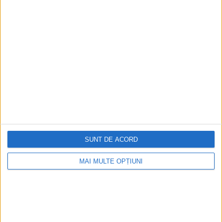
Guvernul ungar a cerut miercuri, 29 martie, Suediei să-şi
"schimbe tonul" şi să înceteze politica de...
SUNT DE ACORD
ARTICOLE ONLINE
Suedia încearcă orice cale pentru aderarea la NATO! Cum
MAI MULTE OPȚIUNI
vor să influențeze părerea Turciei
În procesul de aderare a Suediei şi Finlandei la NATO,
preşedintele Recep Tayyip Erdoğan a dat...