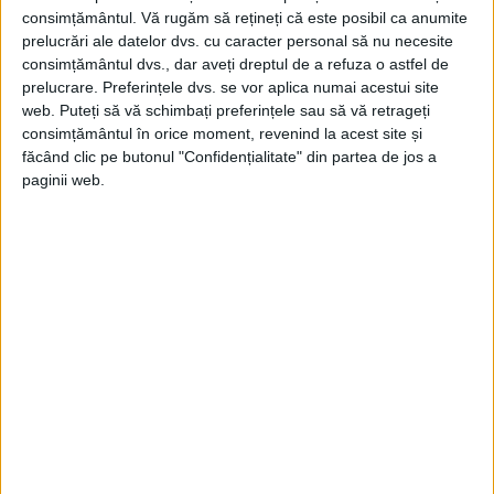
consimțământul.
Vă rugăm să rețineți că este posibil ca anumite
Analizele ADN au dezvăluit că o femeie s-a aflat printre cei 30
de morți în momentul...
prelucrări ale datelor dvs. cu caracter personal să nu necesite
consimțământul dvs., dar aveți dreptul de a refuza o astfel de
prelucrare. Preferințele dvs. se vor aplica numai acestui site
web. Puteți să vă schimbați preferințele sau să vă retrageți
consimțământul în orice moment, revenind la acest site și
făcând clic pe butonul "Confidențialitate" din partea de jos a
paginii web.
ARTICOLE ONLINE
Descoperire fascinantă în Suedia! Petroglife vechi de 2.700
care înfățișează oameni, nave și animale
Aproximativ 40 de sculpturi rupestre antice au fost
descoperite pe o fostă insulă stâncoasă din Suedia.