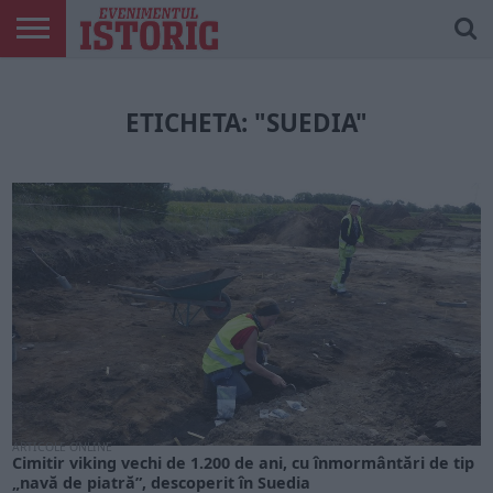
ARTICOLE
ONLINE
EDIȚII
ISTORIC
CONTUL
TIPĂRITE
PLAY
MEU
ETICHETA: "SUEDIA"
ARTICOLE ONLINE
Cimitir viking vechi de 1.200 de ani, cu înmormântări de tip
„navă de piatră”, descoperit în Suedia