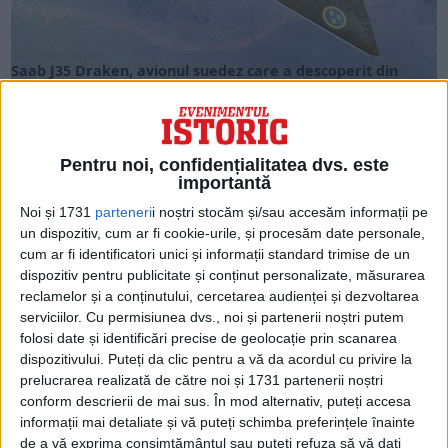
ARTICOLE ONLINE
Saab J35 Draken, avionul suedez care a descoperit din
greșeală manevra Cobra
În lumea de după cel de-al Doilea Război Mondial, nevoia de
tehnologie avansată pentru avioanele de...
Pentru noi, confidențialitatea dvs. este
importantă
Noi și 1731
parteneri
i noștri stocăm și/sau accesăm informații pe
un dispozitiv, cum ar fi cookie-urile, și procesăm date personale,
cum ar fi identificatori unici și informații standard trimise de un
dispozitiv pentru publicitate și conținut personalizate, măsurarea
reclamelor și a conținutului, cercetarea audienței și dezvoltarea
serviciilor.
Cu permisiunea dvs., noi și partenerii noștri putem
folosi date și identificări precise de geolocație prin scanarea
dispozitivului. Puteți da clic pentru a vă da acordul cu privire la
prelucrarea realizată de către noi și 1731 partenerii noștri
conform descrierii de mai sus. În mod alternativ, puteți accesa
ARTICOLE ONLINE
informații mai detaliate și vă puteți schimba preferințele înainte
Misterul navei regale Vasa. Analize ADN confirmă
prezența unei femei printre cei 30 de morți
de a vă exprima consimțământul sau puteți refuza să vă dați