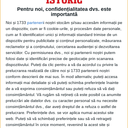
Pentru noi, confidențialitatea dvs. este
ARTICOLE ONLINE
importantă
Înnegrirea dinților: o tradiție bizară a japonezilor
Înnegrirea dinților este un vechi obicei japonez, cunoscut
Noi și 1733
parteneri
i noștri stocăm și/sau accesăm informații pe
pentru prima dată sub numele „Ohaguro”, fiind popular...
un dispozitiv, cum ar fi cookie-urile, și procesăm date personale,
cum ar fi identificatori unici și informații standard trimise de un
dispozitiv pentru publicitate și conținut personalizate, măsurarea
reclamelor și a conținutului, cercetarea audienței și dezvoltarea
serviciilor.
Cu permisiunea dvs., noi și partenerii noștri putem
folosi date și identificări precise de geolocație prin scanarea
dispozitivului. Puteți da clic pentru a vă da acordul cu privire la
prelucrarea realizată de către noi și 1733 partenerii noștri
conform descrierii de mai sus. În mod alternativ, puteți accesa
informații mai detaliate și vă puteți schimba preferințele înainte
de a vă exprima consimțământul sau puteți refuza să vă dați
consimțământul.
Vă rugăm să rețineți că este posibil ca anumite
prelucrări ale datelor dvs. cu caracter personal să nu necesite
consimțământul dvs., dar aveți dreptul de a refuza o astfel de
ARTICOLE ONLINE
În anii 1920, oamenii credeau că apa radioactivă este bună
prelucrare. Preferințele dvs. se vor aplica numai acestui site
pentru sănătate. Până le cădea falca
web. Puteți să vă schimbați preferințele sau să vă retrageți
În acea perioadă exista credința că a bea apă contaminată cu
consimțământul în orice moment, revenind la acest site și