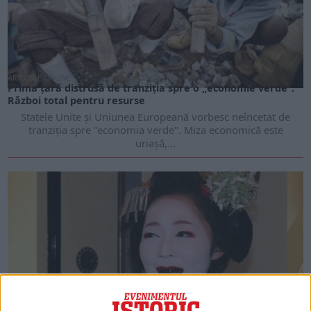
ARTICOLE ONLINE
Prima țară distrusă de tranziția spre o „economie verde”.
Război total pentru resurse
Statele Unite și Uniunea Europeană vorbesc neîncetat de
tranziția spre "economia verde". Miza economică este
uriașă,...