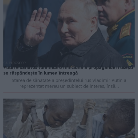
CALEIDOSCOP
Putin e sănătos tun! Încă o minciună a propagandei rusești
se răspândește în lumea întreagă
Starea de sănătate a președintelui rus Vladimir Putin a
reprezentat mereu un subiect de interes, însă...