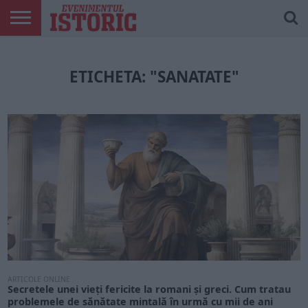
ARTICOLE
ONLINE
EDIȚII
ISTORIC
CONTUL
TIPĂRITE
PLAY
MEU
ETICHETA: "SANATATE"
ARTICOLE ONLINE
Secretele unei vieți fericite la romani și greci. Cum tratau
problemele de sănătate mintală în urmă cu mii de ani