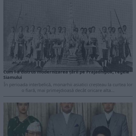
ARTICOLE ONLINE
Cum l-a distrus modernizarea țării pe Prajadhipok, regele
Siamului
În perioada interbelică, monarhii asiatici creșteau la curtea lor
o fiară, mai primejdioasă decât oricare alta...