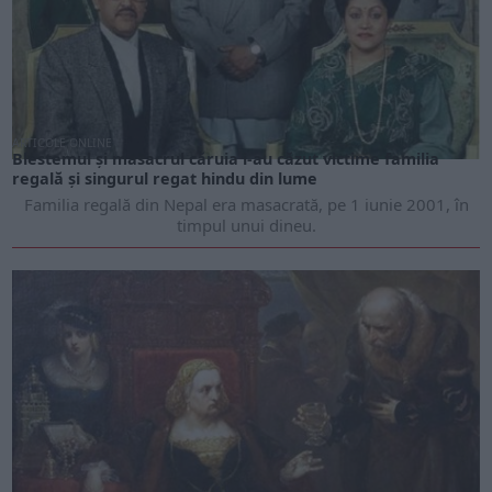
ARTICOLE ONLINE
Blestemul și masacrul căruia i-au căzut victime familia
regală și singurul regat hindu din lume
Familia regală din Nepal era masacrată, pe 1 iunie 2001, în
timpul unui dineu.