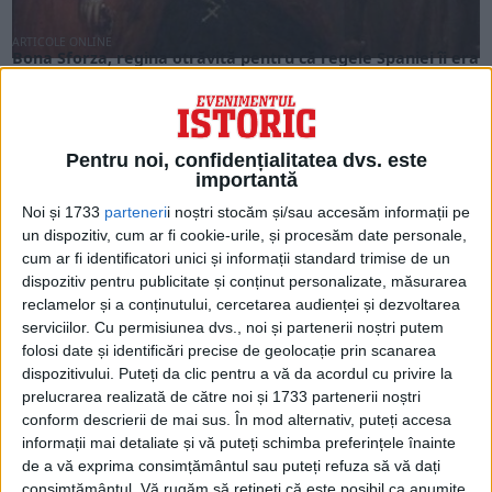
ARTICOLE ONLINE
Bona Sforza, regina otrăvită pentru că regele Spaniei îi era
dator vândut
Nobilii polonezi au considerat-o o femeie periculoasă, care
avea o putere surprinzătoare asupra soțului ei, regele...
Pentru noi, confidențialitatea dvs. este
importantă
Noi și 1733
parteneri
i noștri stocăm și/sau accesăm informații pe
un dispozitiv, cum ar fi cookie-urile, și procesăm date personale,
cum ar fi identificatori unici și informații standard trimise de un
dispozitiv pentru publicitate și conținut personalizate, măsurarea
reclamelor și a conținutului, cercetarea audienței și dezvoltarea
serviciilor.
Cu permisiunea dvs., noi și partenerii noștri putem
folosi date și identificări precise de geolocație prin scanarea
dispozitivului. Puteți da clic pentru a vă da acordul cu privire la
prelucrarea realizată de către noi și 1733 partenerii noștri
conform descrierii de mai sus. În mod alternativ, puteți accesa
ARTICOLE ONLINE
informații mai detaliate și vă puteți schimba preferințele înainte
Sosirea Regelui Alexandru al Serbiei în București pentru
de a vă exprima consimțământul sau puteți refuza să vă dați
logodna cu principesa Marioara
consimțământul.
Vă rugăm să rețineți că este posibil ca anumite