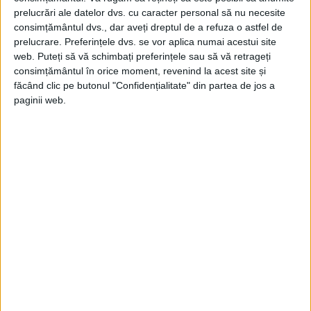
Actualitatea publica, în nr.1 din 1922, un reportaj despre
prelucrări ale datelor dvs. cu caracter personal să nu necesite
sosirea Regelui Alexandru al Serbiei la București,...
consimțământul dvs., dar aveți dreptul de a refuza o astfel de
prelucrare. Preferințele dvs. se vor aplica numai acestui site
web. Puteți să vă schimbați preferințele sau să vă retrageți
consimțământul în orice moment, revenind la acest site și
făcând clic pe butonul "Confidențialitate" din partea de jos a
paginii web.
ARTICOLE ONLINE
Cum îți făceai nevoile la curtea Regelui Soare
Somptuosul Palat Versailles, reședința regilor Franței, nu se
bucura de o reputație prea bună din punct...