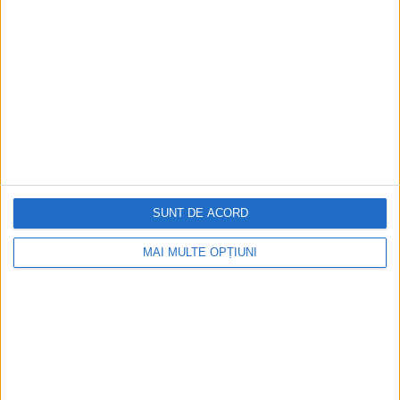
SUNT DE ACORD
ARTICOLE ONLINE
MAI MULTE OPȚIUNI
Regele căzut în toropeală
Henric al VI-lea, născut în 1421, a fost încoronat rege al
Angliei când avea nouă luni...