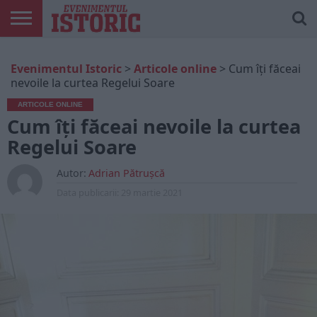
ARTICOLE
ONLINE
EDIȚII
ISTORIC
CONTUL
Evenimentul Istoric
>
Articole online
>
Cum îți făceai
TIPĂRITE
PLAY
MEU
nevoile la curtea Regelui Soare
ARTICOLE ONLINE
Cum îți făceai nevoile la curtea
Regelui Soare
Autor:
Adrian Pătrușcă
Data publicarii:
29 martie 2021