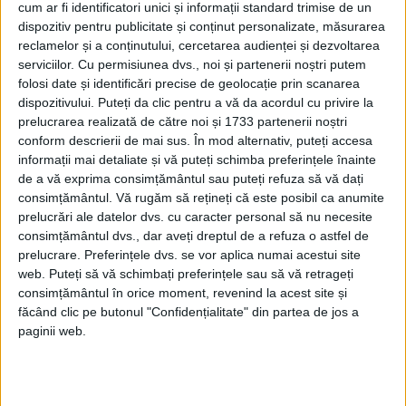
obicei amplasate în garderobele
cum ar fi identificatori unici și informații standard trimise de un
dispozitiv pentru publicitate și conținut personalizate, măsurarea
apartamentelor, care serveau și ca locuri
reclamelor și a conținutului, cercetarea audienței și dezvoltarea
de ușurare. Era vorba de aceleași scaune
serviciilor.
Cu permisiunea dvs., noi și partenerii noștri putem
folosi date și identificări precise de geolocație prin scanarea
cu gaură, uneori adevărate obiecte de
dispozitivului. Puteți da clic pentru a vă da acordul cu privire la
artă, acoperite cu „mochetă” sau „damasc
prelucrarea realizată de către noi și 1733 partenerii noștri
conform descrierii de mai sus. În mod alternativ, puteți accesa
roșu împodobit cu franjuri și cu bumbi de
informații mai detaliate și vă puteți schimba preferințele înainte
aur sau argint”.
de a vă exprima consimțământul sau puteți refuza să vă dați
consimțământul.
Vă rugăm să rețineți că este posibil ca anumite
prelucrări ale datelor dvs. cu caracter personal să nu necesite
consimțământul dvs., dar aveți dreptul de a refuza o astfel de
prelucrare. Preferințele dvs. se vor aplica numai acestui site
web. Puteți să vă schimbați preferințele sau să vă retrageți
consimțământul în orice moment, revenind la acest site și
făcând clic pe butonul "Confidențialitate" din partea de jos a
paginii web.