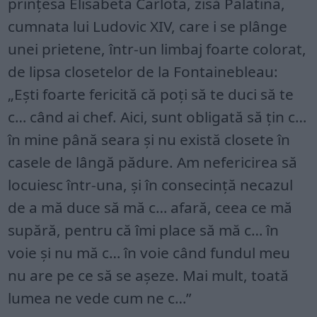
prințesa Elisabeta Carlota, zisă Palatina,
cumnata lui Ludovic XIV, care i se plânge
unei prietene, într-un limbaj foarte colorat,
de lipsa closetelor de la Fontainebleau:
„Ești foarte fericită că poți să te duci să te
c… când ai chef. Aici, sunt obligată să țin c…
în mine până seara și nu există closete în
casele de lângă pădure. Am nefericirea să
locuiesc într-una, și în consecință necazul
de a mă duce să mă c… afară, ceea ce mă
supără, pentru că îmi place să mă c… în
voie și nu mă c… în voie când fundul meu
nu are pe ce să se așeze. Mai mult, toată
lumea ne vede cum ne c…”