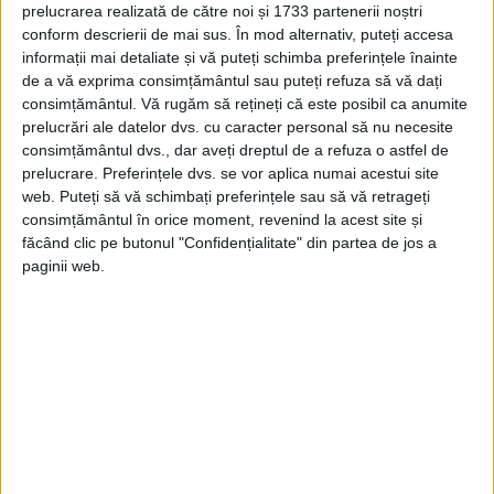
prelucrarea realizată de către noi și 1733 partenerii noștri
originea sa.
conform descrierii de mai sus. În mod alternativ, puteți accesa
informații mai detaliate și vă puteți schimba preferințele înainte
de a vă exprima consimțământul sau puteți refuza să vă dați
Informaţia referitoare la noile cercetări a
consimțământul.
Vă rugăm să rețineți că este posibil ca anumite
fost difuzată de publicaţia Magyar Nemzet,
prelucrări ale datelor dvs. cu caracter personal să nu necesite
consimțământul dvs., dar aveți dreptul de a refuza o astfel de
scrie
antena3.ro
.
prelucrare. Preferințele dvs. se vor aplica numai acestui site
web. Puteți să vă schimbați preferințele sau să vă retrageți
Cercetările au început prin deschiderea
consimțământul în orice moment, revenind la acest site și
făcând clic pe butonul "Confidențialitate" din partea de jos a
mormântului din Croaţia al lui Ioan Corvin,
paginii web.
considerat fiul nelegitim a lui Matei Corvin.
La eveniment a fost prezent şi ministrul
ungar pentru resurse umane, Miklós
Kásler, sub conducerea căruia se s-au
efectuat anterior cercetări similare ale
rămăşiţelor dinastiei Árpád, păstrate în