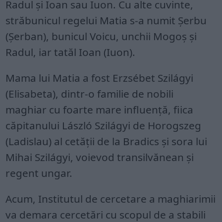
Radul și Ioan sau Iuon. Cu alte cuvinte,
străbunicul regelui Matia s-a numit Șerbu
(Șerban), bunicul Voicu, unchii Mogoș și
Radul, iar tatăl Ioan (Iuon).
Mama lui Matia a fost Erzsébet Szilágyi
(Elisabeta), dintr-o familie de nobili
maghiar cu foarte mare influență, fiica
căpitanului László Szilágyi de Horogszeg
(Ladislau) al cetății de la Bradics și sora lui
Mihai Szilágyi, voievod transilvănean și
regent ungar.
Acum, Institutul de cercetare a maghiarimii
va demara cercetări cu scopul de a stabili