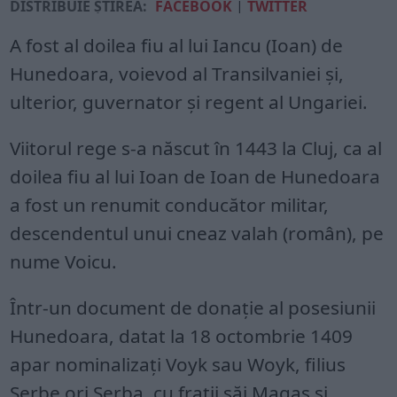
DISTRIBUIE ȘTIREA:
FACEBOOK
|
TWITTER
A fost al doilea fiu al lui Iancu (Ioan) de
Hunedoara, voievod al Transilvaniei şi,
ulterior, guvernator şi regent al Ungariei.
Viitorul rege s-a născut în 1443 la Cluj, ca al
doilea fiu al lui Ioan de Ioan de Hunedoara
a fost un renumit conducător militar,
descendentul unui cneaz valah (român), pe
nume Voicu.
Într-un document de donație al posesiunii
Hunedoara, datat la 18 octombrie 1409
apar nominalizați Voyk sau Woyk, filius
Serbe ori Serba, cu frații săi Magas și