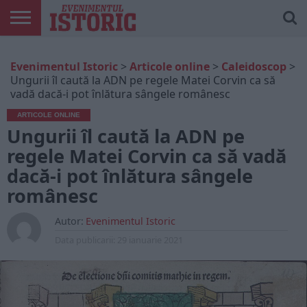
ARTICOLE
ONLINE
EDIȚII
ISTORIC
CONTUL
Evenimentul Istoric
>
Articole online
>
Caleidoscop
>
TIPĂRITE
PLAY
MEU
Ungurii îl caută la ADN pe regele Matei Corvin ca să
vadă dacă-i pot înlătura sângele românesc
ARTICOLE ONLINE
Ungurii îl caută la ADN pe
regele Matei Corvin ca să vadă
dacă-i pot înlătura sângele
românesc
Autor:
Evenimentul Istoric
Data publicarii:
29 ianuarie 2021