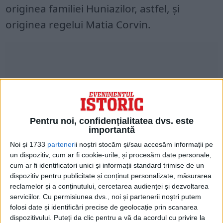
originea familiei Huniazilor, astfel, şi
originea regelui Matia Corvin.
Pentru noi, confidențialitatea dvs. este
importantă
Noi și 1733
parteneri
i noștri stocăm și/sau accesăm informații pe
un dispozitiv, cum ar fi cookie-urile, și procesăm date personale,
cum ar fi identificatori unici și informații standard trimise de un
Locul important al regelui în istoria
dispozitiv pentru publicitate și conținut personalizate, măsurarea
reclamelor și a conținutului, cercetarea audienței și dezvoltarea
Ungariei explică eforturile autorităţilor în
serviciilor.
Cu permisiunea dvs., noi și partenerii noștri putem
stabilirea şi, eventual, exploatarea
folosi date și identificări precise de geolocație prin scanarea
dispozitivului. Puteți da clic pentru a vă da acordul cu privire la
propagandistică a descoperirilor legate de