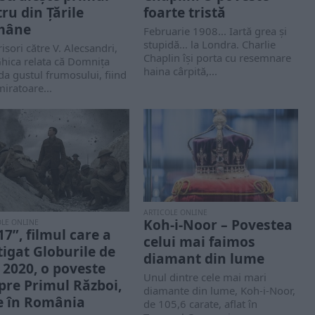
tru din Țările
foarte tristă
mâne
Februarie 1908... Iartă grea şi
stupidă... la Londra. Charlie
risori către V. Alecsandri,
Chaplin îşi porta cu resemnare
hica relata că Domnița
haina cârpită,...
a gustul frumosului, fiind
iratoare...
ARTICOLE ONLINE
Koh-i-Noor – Povestea
OLE ONLINE
17”, filmul care a
celui mai faimos
tigat Globurile de
diamant din lume
 2020, o poveste
Unul dintre cele mai mari
pre Primul Război,
diamante din lume, Koh-i-Noor,
e în România
de 105,6 carate, aflat în