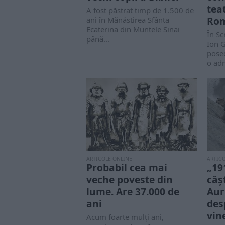
tea
A fost păstrat timp de 1.500 de
Ro
ani în Mănăstirea Sfânta
Ecaterina din Muntele Sinai
În Sc
până...
Ion G
posed
o adm
ARTICOLE ONLINE
ARTIC
Probabil cea mai
„19
veche poveste din
câş
lume. Are 37.000 de
Aur
ani
des
vin
Acum foarte mulţi ani,