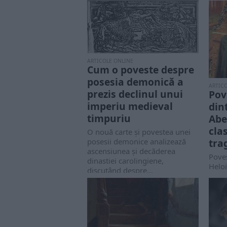
ARTICOLE ONLINE
Cum o poveste despre
posesia demonică a
ARTIC
prezis declinul unui
Pov
imperiu medieval
din
timpuriu
Abe
cla
O nouă carte și povestea unei
tra
posesii demonice analizează
ascensiunea și decăderea
Poves
dinastiei carolingiene,
Heloi
discutând despre...
dintr
eveni