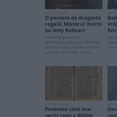
ARTICOLE ONLINE
ARTIC
O poveste de dragoste
Bab
regală: Misterul morții
vră
lui Amy Robsart
folc
Curtea Regală a fost
Pe câ
întotdeauna un punct fierbinte
hidoa
pentru intrigi, secrete, scheme
anoma
și relații amoroase. Acolo...
ARTICOLE ONLINE
ARTIC
Povestea celei mai
Dom
vechi copii a Bibliei
con