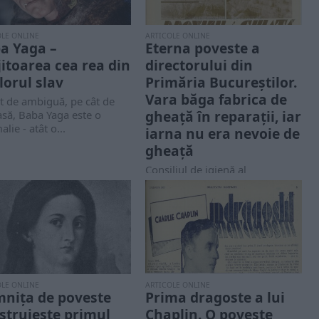
OLE ONLINE
ARTICOLE ONLINE
a Yaga –
Eterna poveste a
jitoarea cea rea din
directorului din
lorul slav
Primăria Bucureștilor.
Vara băga fabrica de
t de ambiguă, pe cât de
gheață în reparații, iar
să, Baba Yaga este o
lie - atât o...
iarna nu era nevoie de
gheață
Consiliul de igienă al
Bucureștilor dăduse mai multe
autorizații pentru colectarea de
gheață natural din lacurile...
OLE ONLINE
ARTICOLE ONLINE
nița de poveste
Prima dragoste a lui
struiește primul
Chaplin. O poveste