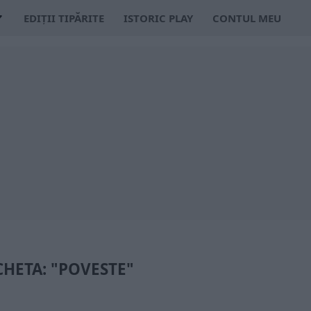
EDIȚII TIPĂRITE
ISTORIC PLAY
CONTUL MEU
CHETA: "POVESTE"