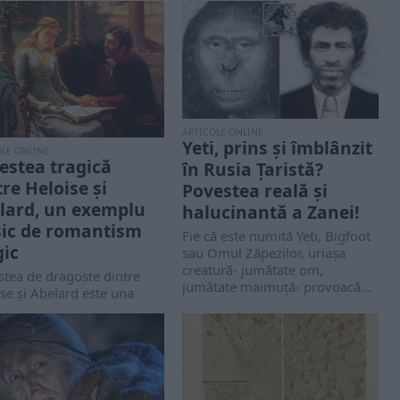
ARTICOLE ONLINE
Yeti, prins și îmblânzit
OLE ONLINE
estea tragică
în Rusia Țaristă?
tre Heloise și
Povestea reală și
lard, un exemplu
halucinantă a Zanei!
sic de romantism
Fie că este numită Yeti, Bigfoot
gic
sau Omul Zăpezilor, uriașa
creatură- jumătate om,
tea de dragoste dintre
jumătate maimuță- provoacă...
se și Abelard este una
e cele mai faimoase
mente ale medievalității...