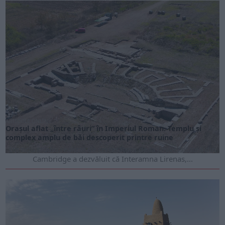
ARTICOLE ONLINE
Orașul aflat „între râuri” în Imperiul Roman. Templu și
complex amplu de băi descoperit printre ruine
Un nou studiu realizat de cercetătorii de la Universitatea din
Cambridge a dezvăluit că Interamna Lirenas,...