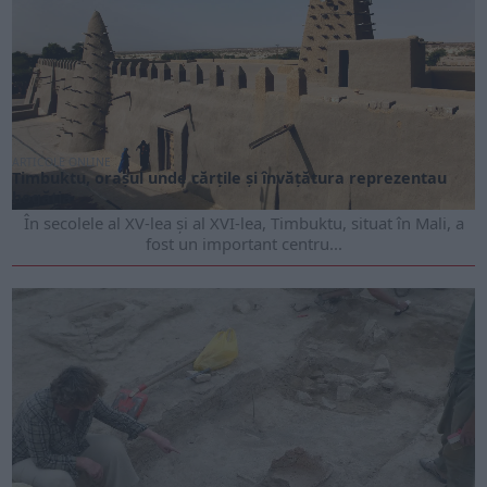
ARTICOLE ONLINE
Timbuktu, orașul unde cărțile și învățătura reprezentau
bogăția
În secolele al XV-lea și al XVI-lea, Timbuktu, situat în Mali, a
fost un important centru...