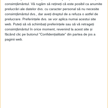
existența nu în codrul verde sau în...
consimțământul.
Vă rugăm să rețineți că este posibil ca anumite
prelucrări ale datelor dvs. cu caracter personal să nu necesite
consimțământul dvs., dar aveți dreptul de a refuza o astfel de
prelucrare. Preferințele dvs. se vor aplica numai acestui site
web. Puteți să vă schimbați preferințele sau să vă retrageți
consimțământul în orice moment, revenind la acest site și
făcând clic pe butonul "Confidențialitate" din partea de jos a
paginii web.
ARTICOLE ONLINE
Arheologii au excavat o casă romană în vechiul oraș
Melite. Caracteristică neobișnuită pentru zona
Mediteranei
O echipă de arheologi de la Universitatea din Sudul Floridei
(USF) a excavat o casă romană...