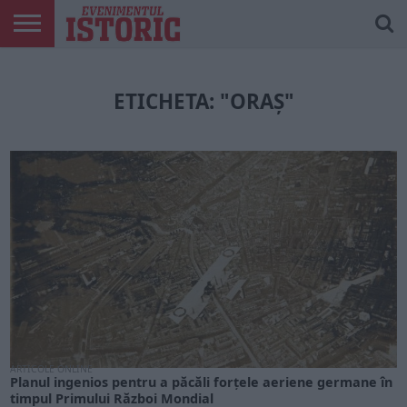
ARTICOLE
ONLINE
EDIȚII
ISTORIC
CONTUL
TIPĂRITE
PLAY
MEU
ETICHETA: "ORAȘ"
ARTICOLE ONLINE
Planul ingenios pentru a păcăli forțele aeriene germane în
timpul Primului Război Mondial