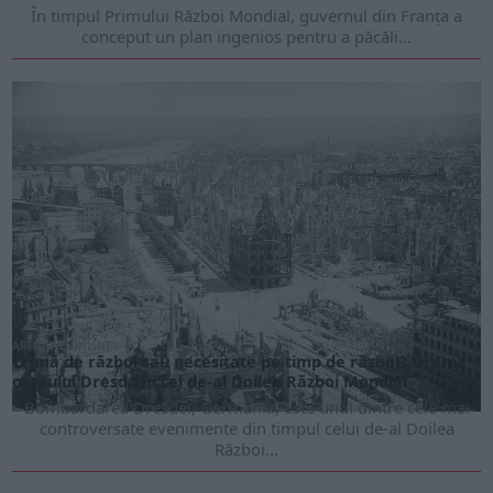
În timpul Primului Război Mondial, guvernul din Franța a
conceput un plan ingenios pentru a păcăli...
ARTICOLE ONLINE
Crimă de război sau necesitate pe timp de război? Drama
orașului Dresda în cel de-al Doilea Război Mondial
Bombardarea Dresdei, Germania, este unul dintre cele mai
controversate evenimente din timpul celui de-al Doilea
Război...